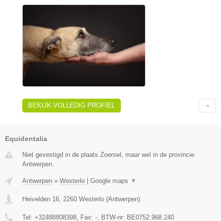
BEKIJK VOLLEDIG PROFIEL
Equidentalia
Niet gevestigd in de plaats Zoersel, maar wel in de provincie
Antwerpen.
Antwerpen
»
Westerlo
|
Google maps
▼
Heivelden 16
,
2260
Westerlo
(
Antwerpen
)
Tel:
+32488808398
, Fax:
-
, BTW-nr:
BE0752.968.240