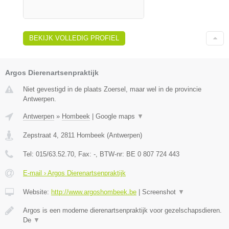
BEKIJK VOLLEDIG PROFIEL
Argos Dierenartsenpraktijk
Niet gevestigd in de plaats Zoersel, maar wel in de provincie
Antwerpen.
Antwerpen
»
Hombeek
|
Google maps
▼
Zepstraat 4
,
2811
Hombeek
(
Antwerpen
)
Tel:
015/63.52.70
, Fax:
-
, BTW-nr:
BE 0 807 724 443
E-mail › Argos Dierenartsenpraktijk
Website:
http://www.argoshombeek.be
|
Screenshot
▼
Argos is een moderne dierenartsenpraktijk voor gezelschapsdieren.
De
▼