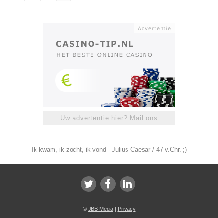
Uw advertentie hier? Mail ons
Ik kwam, ik zocht, ik vond - Julius Caesar / 47 v.Chr. ;)
©
JBB Media
|
Privacy