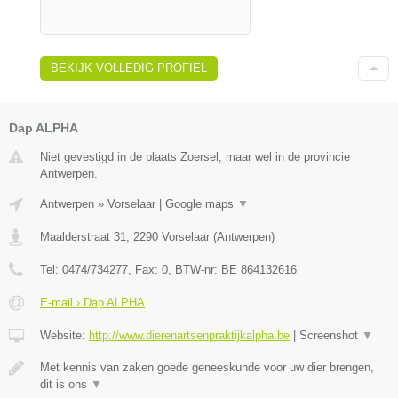
BEKIJK VOLLEDIG PROFIEL
Dap ALPHA
Niet gevestigd in de plaats Zoersel, maar wel in de provincie
Antwerpen.
Antwerpen
»
Vorselaar
|
Google maps
▼
Maalderstraat 31
,
2290
Vorselaar
(
Antwerpen
)
Tel:
0474/734277
, Fax:
0
, BTW-nr:
BE 864132616
E-mail › Dap ALPHA
Website:
http://www.dierenartsenpraktijkalpha.be
|
Screenshot
▼
Met kennis van zaken goede geneeskunde voor uw dier brengen,
dit is ons
▼