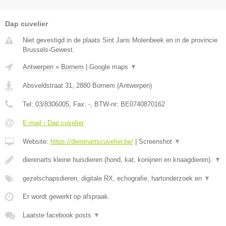
Dap cuvelier
Niet gevestigd in de plaats Sint Jans Molenbeek en in de provincie
Brussels-Gewest.
Antwerpen
»
Bornem
|
Google maps
▼
Absveldstraat 31
,
2880
Bornem
(
Antwerpen
)
Tel:
03/8306005
, Fax:
-
, BTW-nr:
BE0740870162
E-mail › Dap cuvelier
Website:
https://dierenartscuvelier.be/
|
Screenshot
▼
dierenarts kleine huisdieren (hond, kat, konijnen en knaagdieren).
▼
gezelschapsdieren, digitale RX, echografie, hartonderzoek en
▼
Er wordt gewerkt op afspraak.
Laatste facebook posts
▼