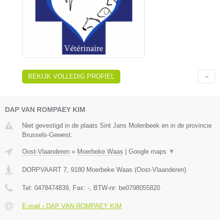
BEKIJK VOLLEDIG PROFIEL
DAP VAN ROMPAEY KIM
Niet gevestigd in de plaats Sint Jans Molenbeek en in de provincie
Brussels-Gewest.
Oost-Vlaanderen
»
Moerbeke Waas
|
Google maps
▼
DORPVAART 7
,
9180
Moerbeke Waas
(
Oost-Vlaanderen
)
Tel:
0478474839
, Fax:
-
, BTW-nr:
be0798055820
E-mail › DAP VAN ROMPAEY KIM