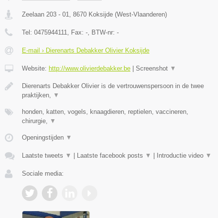
Zeelaan 203 - 01
,
8670
Koksijde
(
West-Vlaanderen
)
Tel:
0475944111
, Fax:
-
, BTW-nr:
-
E-mail › Dierenarts Debakker Olivier Koksijde
Website:
http://www.olivierdebakker.be
|
Screenshot
▼
Dierenarts Debakker Olivier is de vertrouwenspersoon in de twee
praktijken,
▼
honden, katten, vogels, knaagdieren, reptielen, vaccineren,
chirurgie,
▼
Openingstijden
▼
Laatste tweets
▼
|
Laatste facebook posts
▼
|
Introductie video
▼
Sociale media: