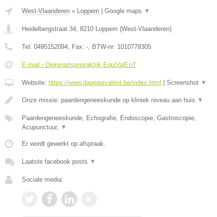
West-Vlaanderen
»
Loppem
|
Google maps
▼
Heidelbergstraat 34
,
8210
Loppem
(
West-Vlaanderen
)
Tel:
0495152094
, Fax:
-
, BTW-nr:
1010778305
E-mail › Dierenartsenpraktijk EquiValEnT
Website:
https://www.dapequivalent.be/index.html
|
Screenshot
▼
Onze missie: paardengeneeskunde op kliniek niveau aan huis
▼
Paardengeneeskunde, Echografie, Endoscopie, Gastroscopie,
Acupunctuur,
▼
Er wordt gewerkt op afspraak.
Laatste facebook posts
▼
Sociale media: