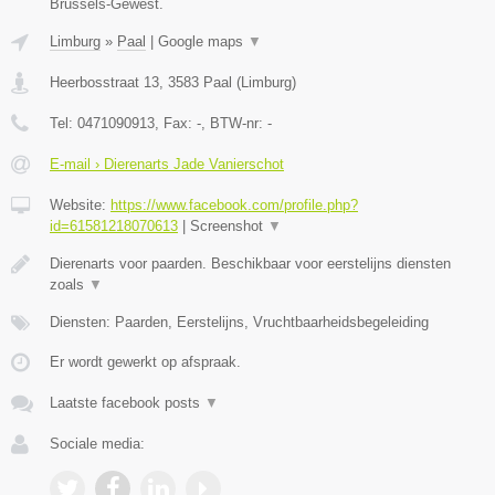
Brussels-Gewest.
Limburg
»
Paal
|
Google maps
▼
Heerbosstraat 13
,
3583
Paal
(
Limburg
)
Tel:
0471090913
, Fax:
-
, BTW-nr:
-
E-mail › Dierenarts Jade Vanierschot
Website:
https://www.facebook.com/profile.php?
id=61581218070613
|
Screenshot
▼
Dierenarts voor paarden. Beschikbaar voor eerstelijns diensten
zoals
▼
Diensten: Paarden, Eerstelijns, Vruchtbaarheidsbegeleiding
Er wordt gewerkt op afspraak.
Laatste facebook posts
▼
Sociale media: