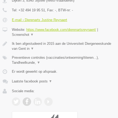
Dijken 3
,
8340
Sijsele
(
West-Vlaanderen
)
Tel:
+32 494 19 95 51
, Fax:
-
, BTW-nr:
-
E-mail › Dierenarts Justine Reynaert
Website:
https://www.facebook.com/dierenartsreynaert/
|
Screenshot
▼
Ik ben afgestudeerd in 2015 aan de Universiteit Diergeneeskunde
van Gent in
▼
Preventieve controles (vaccinaties/ontworming/titeren...),
Tandheelkunde,
▼
Er wordt gewerkt op afspraak.
Laatste facebook posts
▼
Sociale media: