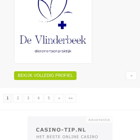
BEKIJK VOLLEDIG PROFIEL
1
2
3
4
5
»
»»