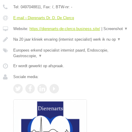
Tel:
0497048811
, Fax:
/
, BTW-nr:
-
E-mail › Dierenarts Dr. D. De Clercq
Website:
https://dierenarts-de-clercq.business.site/
|
Screenshot
▼
Na 20 jaar kliniek ervaring (internist specialist) werk ik nu op
▼
Europees erkend specialist internist paard, Endoscopie,
Gastroscopie,
▼
Er wordt gewerkt op afspraak.
Sociale media: