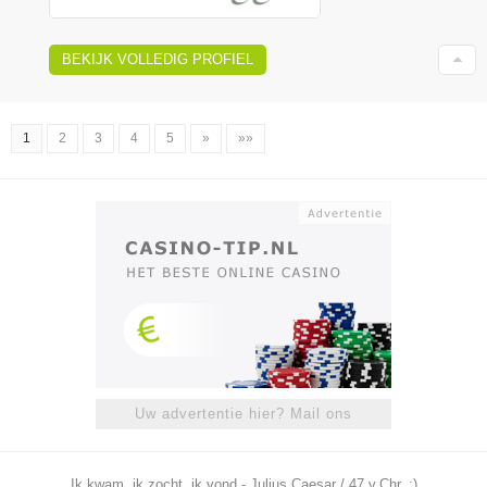
BEKIJK VOLLEDIG PROFIEL
1
2
3
4
5
»
»»
Uw advertentie hier? Mail ons
Ik kwam, ik zocht, ik vond - Julius Caesar / 47 v.Chr. ;)