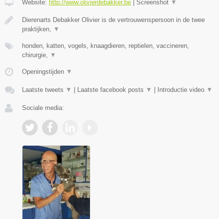
Website:
http://www.olivierdebakker.be
|
Screenshot
▼
Dierenarts Debakker Olivier is de vertrouwenspersoon in de twee
praktijken,
▼
honden, katten, vogels, knaagdieren, reptielen, vaccineren,
chirurgie,
▼
Openingstijden
▼
Laatste tweets
▼
|
Laatste facebook posts
▼
|
Introductie video
▼
Sociale media: