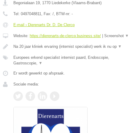
Begonialaan 19
,
1770
Liedekerke
(
Vlaams-Brabant
)
Tel:
0497048811
, Fax:
/
, BTW-nr:
-
E-mail › Dierenarts Dr. D. De Clercq
Website:
https://dierenarts-de-clercq.business.site/
|
Screenshot
▼
Na 20 jaar kliniek ervaring (internist specialist) werk ik nu op
▼
Europees erkend specialist internist paard, Endoscopie,
Gastroscopie,
▼
Er wordt gewerkt op afspraak.
Sociale media: