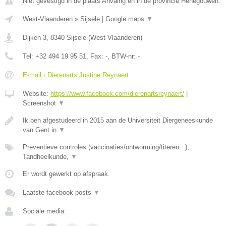
Niet gevestigd in de plaats Anvaing en in de provincie Henegouwen.
West-Vlaanderen
»
Sijsele
|
Google maps
▼
Dijken 3
,
8340
Sijsele
(
West-Vlaanderen
)
Tel:
+32 494 19 95 51
, Fax:
-
, BTW-nr:
-
E-mail › Dierenarts Justine Reynaert
Website:
https://www.facebook.com/dierenartsreynaert/
|
Screenshot
▼
Ik ben afgestudeerd in 2015 aan de Universiteit Diergeneeskunde
van Gent in
▼
Preventieve controles (vaccinaties/ontworming/titeren...),
Tandheelkunde,
▼
Er wordt gewerkt op afspraak.
Laatste facebook posts
▼
Sociale media: