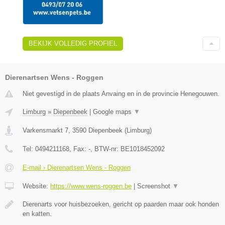
BEKIJK VOLLEDIG PROFIEL
Dierenartsen Wens - Roggen
Niet gevestigd in de plaats Anvaing en in de provincie Henegouwen.
Limburg
»
Diepenbeek
|
Google maps
▼
Varkensmarkt 7
,
3590
Diepenbeek
(
Limburg
)
Tel:
0494211168
, Fax:
-
, BTW-nr:
BE1018452092
E-mail › Dierenartsen Wens - Roggen
Website:
https://www.wens-roggen.be
|
Screenshot
▼
Dierenarts voor huisbezoeken, gericht op paarden maar ook honden
en katten.