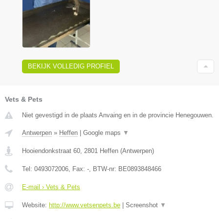
BEKIJK VOLLEDIG PROFIEL
Vets & Pets
Niet gevestigd in de plaats Anvaing en in de provincie Henegouwen.
Antwerpen
»
Heffen
|
Google maps
▼
Hooiendonkstraat 60
,
2801
Heffen
(
Antwerpen
)
Tel:
0493072006
, Fax:
-
, BTW-nr:
BE0893848466
E-mail › Vets & Pets
Website:
http://www.vetsenpets.be
|
Screenshot
▼