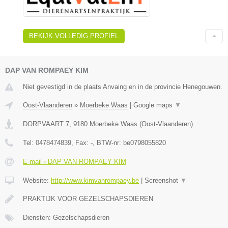
BEKIJK VOLLEDIG PROFIEL
DAP VAN ROMPAEY KIM
Niet gevestigd in de plaats Anvaing en in de provincie Henegouwen.
Oost-Vlaanderen
»
Moerbeke Waas
|
Google maps
▼
DORPVAART 7
,
9180
Moerbeke Waas
(
Oost-Vlaanderen
)
Tel:
0478474839
, Fax:
-
, BTW-nr:
be0798055820
E-mail › DAP VAN ROMPAEY KIM
Website:
http://www.kimvanrompaey.be
|
Screenshot
▼
PRAKTIJK VOOR GEZELSCHAPSDIEREN
Diensten: Gezelschapsdieren