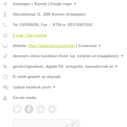
Antwerpen
»
Bornem
|
Google maps
▼
Absveldstraat 31
,
2880
Bornem
(
Antwerpen
)
Tel:
03/8306005
, Fax:
-
, BTW-nr:
BE0740870162
E-mail › Dap cuvelier
Website:
https://dierenartscuvelier.be/
|
Screenshot
▼
dierenarts kleine huisdieren (hond, kat, konijnen en knaagdieren).
▼
gezelschapsdieren, digitale RX, echografie, hartonderzoek en
▼
Er wordt gewerkt op afspraak.
Laatste facebook posts
▼
Sociale media: