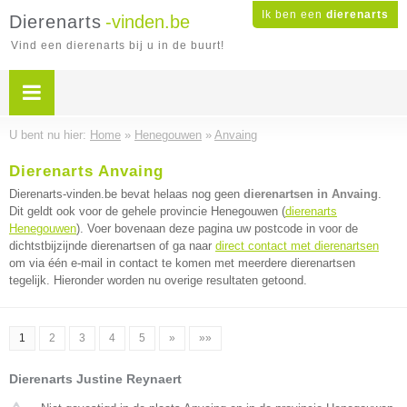
Ik ben een
dierenarts
Dierenarts
-vinden.be
Vind een dierenarts bij u in de buurt!
U bent nu hier:
Home
»
Henegouwen
»
Anvaing
Dierenarts Anvaing
Dierenarts-vinden.be bevat helaas nog geen
dierenartsen in Anvaing
.
Dit geldt ook voor de gehele provincie Henegouwen (
dierenarts
Henegouwen
). Voer bovenaan deze pagina uw postcode in voor de
dichtstbijzijnde dierenartsen of ga naar
direct contact met dierenartsen
om via één e-mail in contact te komen met meerdere dierenartsen
tegelijk. Hieronder worden nu overige resultaten getoond.
1
2
3
4
5
»
»»
Dierenarts Justine Reynaert