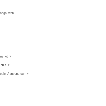
Henegouwen.
enshot
▼
 huis
▼
opie, Acupunctuur,
▼