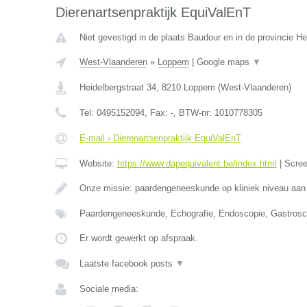
Dierenartsenpraktijk EquiValEnT
Niet gevestigd in de plaats Baudour en in de provincie 
West-Vlaanderen
»
Loppem
|
Google maps
▼
Heidelbergstraat 34
,
8210
Loppem
(
West-Vlaanderen
)
Tel:
0495152094
, Fax:
-
, BTW-nr:
1010778305
E-mail › Dierenartsenpraktijk EquiValEnT
Website:
https://www.dapequivalent.be/index.html
|
Scre
Onze missie: paardengeneeskunde op kliniek niveau aan
Paardengeneeskunde, Echografie, Endoscopie, Gastrosc
Er wordt gewerkt op afspraak.
Laatste facebook posts
▼
Sociale media: