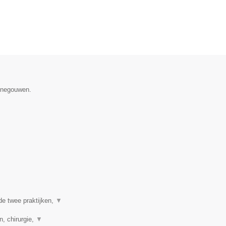
Henegouwen.
de twee praktijken,
▼
n, chirurgie,
▼