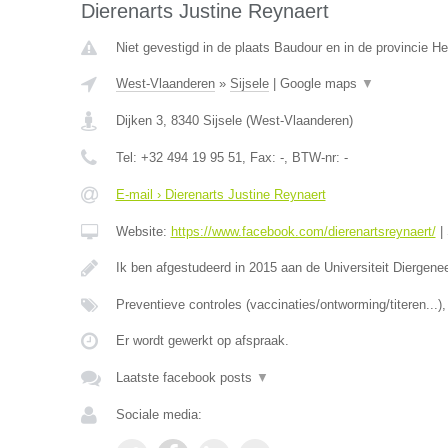
Dierenarts Justine Reynaert
Niet gevestigd in de plaats Baudour en in de provincie 
West-Vlaanderen
»
Sijsele
|
Google maps
▼
Dijken 3
,
8340
Sijsele
(
West-Vlaanderen
)
Tel:
+32 494 19 95 51
, Fax:
-
, BTW-nr:
-
E-mail › Dierenarts Justine Reynaert
Website:
https://www.facebook.com/dierenartsreynaert/
|
Ik ben afgestudeerd in 2015 aan de Universiteit Diergen
Preventieve controles (vaccinaties/ontworming/titeren...
Er wordt gewerkt op afspraak.
Laatste facebook posts
▼
Sociale media: