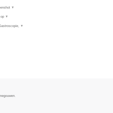
eenshot
▼
u op
▼
 Gastroscopie,
▼
Henegouwen.