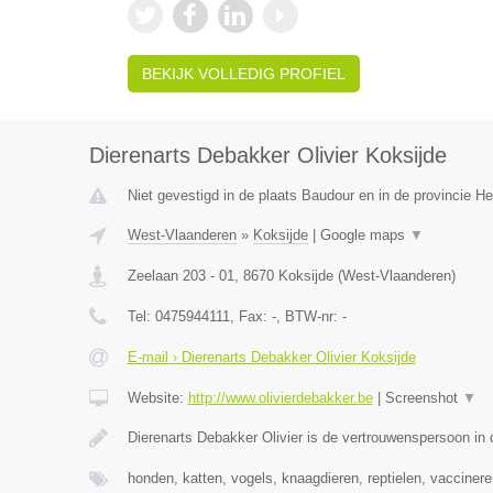
BEKIJK VOLLEDIG PROFIEL
Dierenarts Debakker Olivier Koksijde
Niet gevestigd in de plaats Baudour en in de provincie 
West-Vlaanderen
»
Koksijde
|
Google maps
▼
Zeelaan 203 - 01
,
8670
Koksijde
(
West-Vlaanderen
)
Tel:
0475944111
, Fax:
-
, BTW-nr:
-
E-mail › Dierenarts Debakker Olivier Koksijde
Website:
http://www.olivierdebakker.be
|
Screenshot
▼
Dierenarts Debakker Olivier is de vertrouwenspersoon in 
honden, katten, vogels, knaagdieren, reptielen, vaccinere