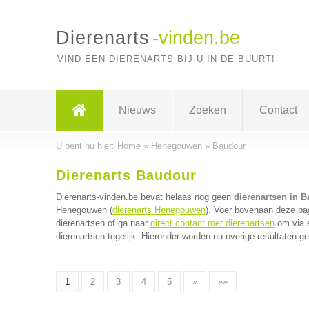
Dierenarts
-vinden.be
VIND EEN DIERENARTS BIJ U IN DE BUURT!
Nieuws
Zoeken
Contact
U bent nu hier:
Home
»
Henegouwen
»
Baudour
Dierenarts Baudour
Dierenarts-vinden.be bevat helaas nog geen
dierenartsen in 
Henegouwen (
dierenarts Henegouwen
). Voer bovenaan deze pag
dierenartsen of ga naar
direct contact met dierenartsen
om via é
dierenartsen tegelijk. Hieronder worden nu overige resultaten g
1
2
3
4
5
»
»»