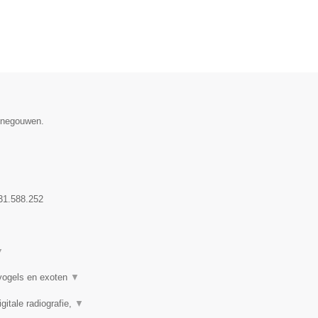
Henegouwen.
31.588.252
▼
 vogels en exoten
▼
itale radiografie,
▼