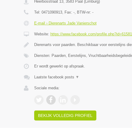
Heerbosstraat 13
,
3583
Paal
(
Limburg
)
Tel:
0471090913
, Fax:
-
, BTW-nr:
-
E-mail › Dierenarts Jade Vanierschot
Website:
https://www.facebook.com/profile.php?id=6158
Dierenarts voor paarden. Beschikbaar voor eerstelijns di
Diensten: Paarden, Eerstelijns, Vruchtbaarheidsbegeleidi
Er wordt gewerkt op afspraak.
Laatste facebook posts
▼
Sociale media:
BEKIJK VOLLEDIG PROFIEL