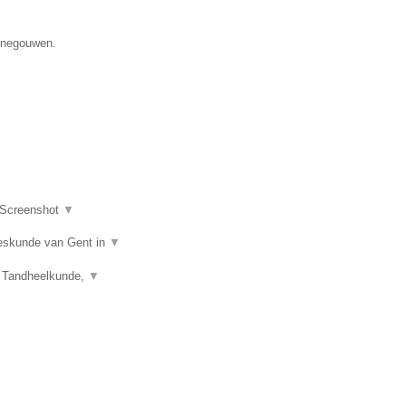
Henegouwen.
Screenshot
▼
eeskunde van Gent in
▼
), Tandheelkunde,
▼