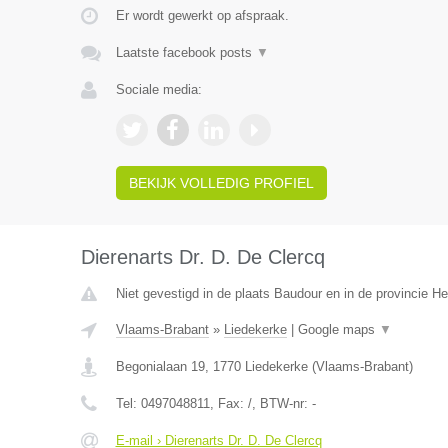
Er wordt gewerkt op afspraak.
Laatste facebook posts
▼
Sociale media:
BEKIJK VOLLEDIG PROFIEL
Dierenarts Dr. D. De Clercq
Niet gevestigd in de plaats Baudour en in de provincie 
Vlaams-Brabant
»
Liedekerke
|
Google maps
▼
Begonialaan 19
,
1770
Liedekerke
(
Vlaams-Brabant
)
Tel:
0497048811
, Fax:
/
, BTW-nr:
-
E-mail › Dierenarts Dr. D. De Clercq