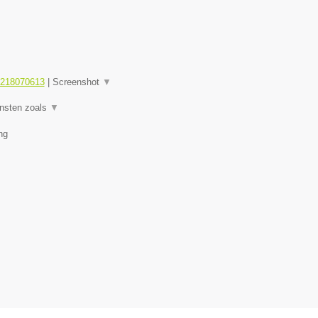
1218070613
|
Screenshot
▼
ensten zoals
▼
ng