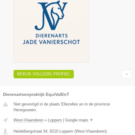
BEKIJK VOLLEDIG PROFIEL
Dierenartsenpraktijk EquiValEnT
Niet gevestigd in de plaats Ellezelles en in de provincie
Henegouwen.
West-Vlaanderen
»
Loppem
|
Google maps
▼
Heidelbergstraat 34
,
8210
Loppem
(
West-Vlaanderen
)