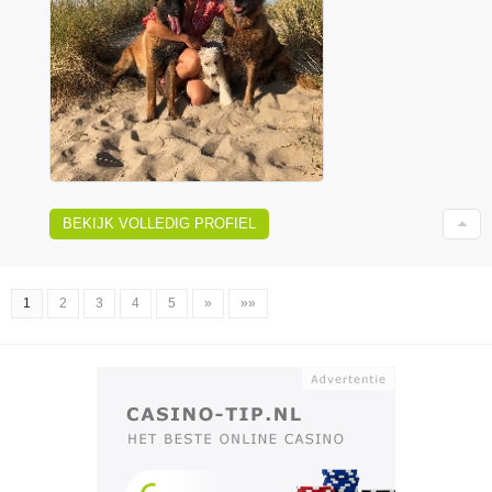
BEKIJK VOLLEDIG PROFIEL
1
2
3
4
5
»
»»