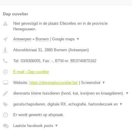
Dap cuvelier
Niet gevestigd in de plaats Ellezelles en in de provincie
Henegouwen.
Antwerpen
»
Bornem
|
Google maps
▼
Absveldstraat 31
,
2880
Bornem
(
Antwerpen
)
Tel:
03/8306005
, Fax:
-
, BTW-nr:
BE0740870162
E-mail › Dap cuvelier
Website:
https://dierenartscuvelier.be/
|
Screenshot
▼
dierenarts kleine huisdieren (hond, kat, konijnen en knaagdieren).
▼
gezelschapsdieren, digitale RX, echografie, hartonderzoek en
▼
Er wordt gewerkt op afspraak.
Laatste facebook posts
▼