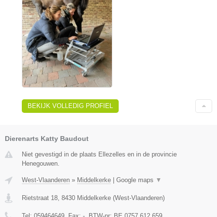
BEKIJK VOLLEDIG PROFIEL
Dierenarts Katty Baudout
Niet gevestigd in de plaats Ellezelles en in de provincie
Henegouwen.
West-Vlaanderen
»
Middelkerke
|
Google maps
▼
Rietstraat 18
,
8430
Middelkerke
(
West-Vlaanderen
)
Tel:
059464649
, Fax:
-
, BTW-nr:
BE 0757.612.659