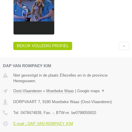
BEKIJK VOLLEDIG PROFIEL
DAP VAN ROMPAEY KIM
Niet gevestigd in de plaats Ellezelles en in de provincie
Henegouwen.
Oost-Vlaanderen
»
Moerbeke Waas
|
Google maps
▼
DORPVAART 7
,
9180
Moerbeke Waas
(
Oost-Vlaanderen
)
Tel:
0478474839
, Fax:
-
, BTW-nr:
be0798055820
E-mail › DAP VAN ROMPAEY KIM