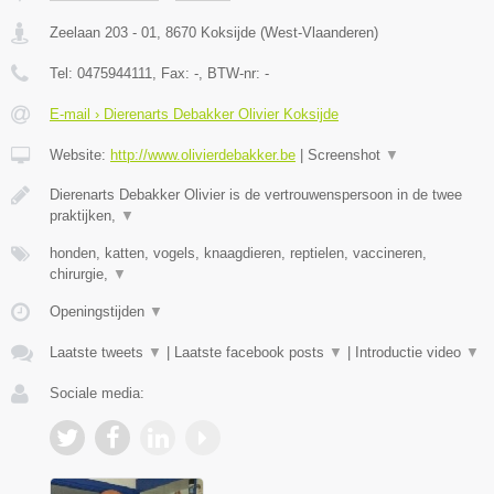
Zeelaan 203 - 01
,
8670
Koksijde
(
West-Vlaanderen
)
Tel:
0475944111
, Fax:
-
, BTW-nr:
-
E-mail › Dierenarts Debakker Olivier Koksijde
Website:
http://www.olivierdebakker.be
|
Screenshot
▼
Dierenarts Debakker Olivier is de vertrouwenspersoon in de twee
praktijken,
▼
honden, katten, vogels, knaagdieren, reptielen, vaccineren,
chirurgie,
▼
Openingstijden
▼
Laatste tweets
▼
|
Laatste facebook posts
▼
|
Introductie video
▼
Sociale media: