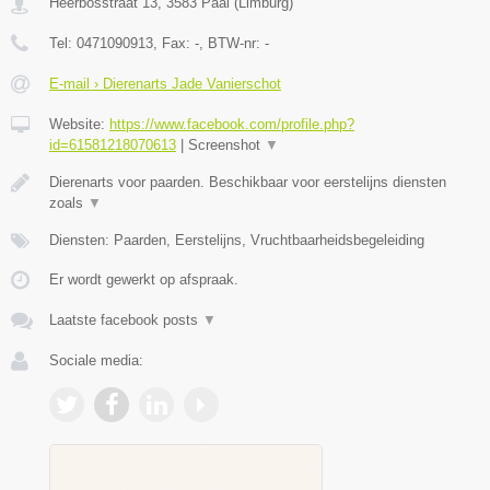
Heerbosstraat 13
,
3583
Paal
(
Limburg
)
Tel:
0471090913
, Fax:
-
, BTW-nr:
-
E-mail › Dierenarts Jade Vanierschot
Website:
https://www.facebook.com/profile.php?
id=61581218070613
|
Screenshot
▼
Dierenarts voor paarden. Beschikbaar voor eerstelijns diensten
zoals
▼
Diensten: Paarden, Eerstelijns, Vruchtbaarheidsbegeleiding
Er wordt gewerkt op afspraak.
Laatste facebook posts
▼
Sociale media: