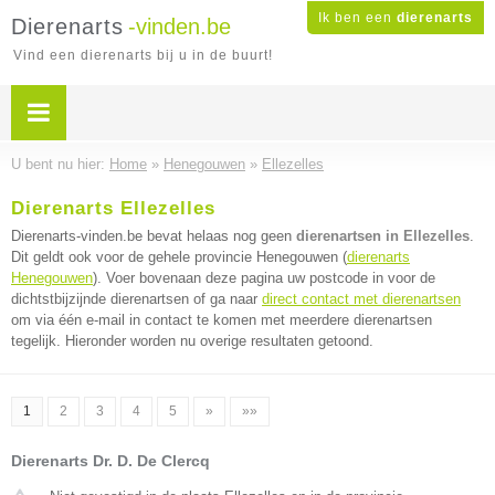
Ik ben een
dierenarts
Dierenarts
-vinden.be
Vind een dierenarts bij u in de buurt!
U bent nu hier:
Home
»
Henegouwen
»
Ellezelles
Dierenarts Ellezelles
Dierenarts-vinden.be bevat helaas nog geen
dierenartsen in Ellezelles
.
Dit geldt ook voor de gehele provincie Henegouwen (
dierenarts
Henegouwen
). Voer bovenaan deze pagina uw postcode in voor de
dichtstbijzijnde dierenartsen of ga naar
direct contact met dierenartsen
om via één e-mail in contact te komen met meerdere dierenartsen
tegelijk. Hieronder worden nu overige resultaten getoond.
1
2
3
4
5
»
»»
Dierenarts Dr. D. De Clercq