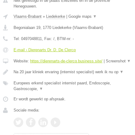
Niet gevestigd in de plaats Ellezelles en in de provincie
Henegouwen.
Vlaams-Brabant
»
Liedekerke
|
Google maps
▼
Begonialaan 19
,
1770
Liedekerke
(
Vlaams-Brabant
)
Tel:
0497048811
, Fax:
/
, BTW-nr:
-
E-mail › Dierenarts Dr. D. De Clercq
Website:
https://dierenarts-de-clercq.business.site/
|
Screenshot
▼
Na 20 jaar kliniek ervaring (internist specialist) werk ik nu op
▼
Europees erkend specialist internist paard, Endoscopie,
Gastroscopie,
▼
Er wordt gewerkt op afspraak.
Sociale media: