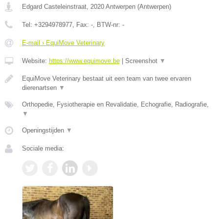
Edgard Casteleinstraat
,
2020
Antwerpen
(
Antwerpen
)
Tel:
+3294978977
, Fax:
-
, BTW-nr:
-
E-mail › EquiMove Veterinary
Website:
https://www.equimove.be
|
Screenshot
▼
EquiMove Veterinary bestaat uit een team van twee ervaren
dierenartsen
▼
Orthopedie, Fysiotherapie en Revalidatie, Echografie, Radiografie,
▼
Openingstijden
▼
Sociale media: