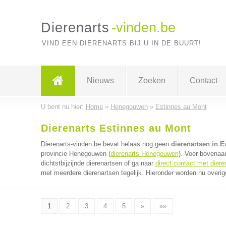
Dierenarts
-vinden.be
VIND EEN DIERENARTS BIJ U IN DE BUURT!
Nieuws
Zoeken
Contact
U bent nu hier:
Home
»
Henegouwen
»
Estinnes au Mont
Dierenarts Estinnes au Mont
Dierenarts-vinden.be bevat helaas nog geen
dierenartsen in E
provincie Henegouwen (
dierenarts Henegouwen
). Voer bovenaa
dichtstbijzijnde dierenartsen of ga naar
direct contact met diere
met meerdere dierenartsen tegelijk. Hieronder worden nu overig
1
2
3
4
5
»
»»