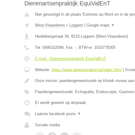
Dierenartsenpraktijk EquiValEnT
Niet gevestigd in de plaats Estinnes au Mont en in de p
West-Vlaanderen
»
Loppem
|
Google maps
▼
Heidelbergstraat 34
,
8210
Loppem
(
West-Vlaanderen
)
Tel:
0495152094
, Fax:
-
, BTW-nr:
1010778305
E-mail › Dierenartsenpraktijk EquiValEnT
Website:
https://www.dapequivalent.be/index.html
|
Scre
Onze missie: paardengeneeskunde op kliniek niveau aan
Paardengeneeskunde, Echografie, Endoscopie, Gastrosc
Er wordt gewerkt op afspraak.
Laatste facebook posts
▼
Sociale media: