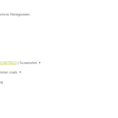
rovincie Henegouwen.
1218070613
|
Screenshot
▼
ensten zoals
▼
ng