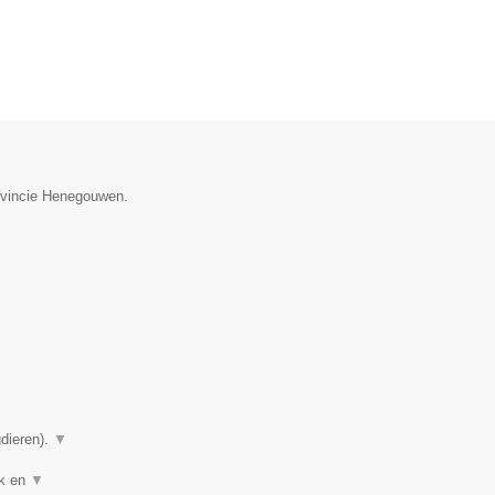
rovincie Henegouwen.
gdieren).
▼
ek en
▼