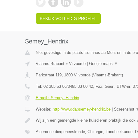
BEKIJK VOLLEDIG PROFIEL
Semey_Hendrix
Niet gevestigd in de plaats Estinnes au Mont en in de p
Vlaams-Brabant
»
Vilvoorde
|
Google maps
▼
Parkstraat 119
,
1800
Vilvoorde
(
Vlaams-Brabant
)
Tel:
02 305 53 06/0495 33 80 42
, Fax:
Geen
, BTW-nr:
07
E-mail › Semey_Hendrix
Website:
http://www.dapsemey-hendrix.be
|
Screenshot
Wij zijn een gemengde kleine huisdieren praktijk die ook
Algemene diergeneeskunde, Chirurgie, Tandheelkunde, Dig