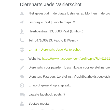
Dierenarts Jade Vanierschot
Niet gevestigd in de plaats Estinnes au Mont en in de p
Limburg
»
Paal
|
Google maps
▼
Heerbosstraat 13
,
3583
Paal
(
Limburg
)
Tel:
0471090913
, Fax:
-
, BTW-nr:
-
E-mail › Dierenarts Jade Vanierschot
Website:
https://www.facebook.com/profile.php?id=6158
Dierenarts voor paarden. Beschikbaar voor eerstelijns di
Diensten: Paarden, Eerstelijns, Vruchtbaarheidsbegeleidi
Er wordt gewerkt op afspraak.
Laatste facebook posts
▼
Sociale media: