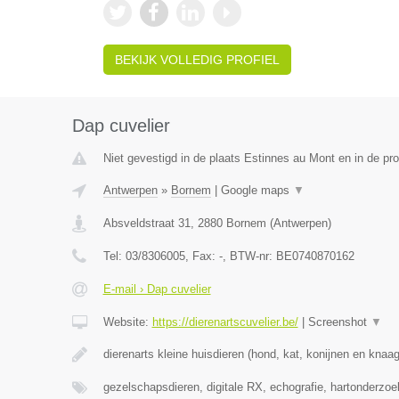
BEKIJK VOLLEDIG PROFIEL
Dap cuvelier
Niet gevestigd in de plaats Estinnes au Mont en in de p
Antwerpen
»
Bornem
|
Google maps
▼
Absveldstraat 31
,
2880
Bornem
(
Antwerpen
)
Tel:
03/8306005
, Fax:
-
, BTW-nr:
BE0740870162
E-mail › Dap cuvelier
Website:
https://dierenartscuvelier.be/
|
Screenshot
▼
dierenarts kleine huisdieren (hond, kat, konijnen en knaa
gezelschapsdieren, digitale RX, echografie, hartonderzo