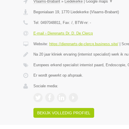
Vlaams-Brabant
»
Liedekerke
|
Google maps
▼
Begonialaan 19
,
1770
Liedekerke
(
Vlaams-Brabant
)
Tel:
0497048811
, Fax:
/
, BTW-nr:
-
E-mail › Dierenarts Dr. D. De Clercq
Website:
https://dierenarts-de-clercq.business.site/
|
Scr
Na 20 jaar kliniek ervaring (internist specialist) werk ik n
Europees erkend specialist internist paard, Endoscopie,
Er wordt gewerkt op afspraak.
Sociale media:
BEKIJK VOLLEDIG PROFIEL