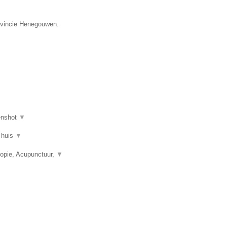
rovincie Henegouwen.
enshot
▼
 huis
▼
opie, Acupunctuur,
▼