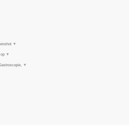
eenshot
▼
u op
▼
 Gastroscopie,
▼