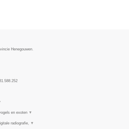
rovincie Henegouwen.
31.588.252
▼
 vogels en exoten
▼
itale radiografie,
▼