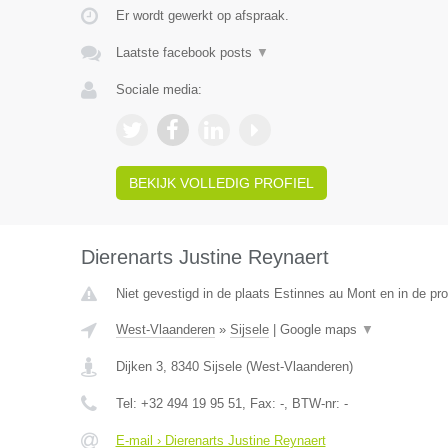
Er wordt gewerkt op afspraak.
Laatste facebook posts
▼
Sociale media:
BEKIJK VOLLEDIG PROFIEL
Dierenarts Justine Reynaert
Niet gevestigd in de plaats Estinnes au Mont en in de p
West-Vlaanderen
»
Sijsele
|
Google maps
▼
Dijken 3
,
8340
Sijsele
(
West-Vlaanderen
)
Tel:
+32 494 19 95 51
, Fax:
-
, BTW-nr:
-
E-mail › Dierenarts Justine Reynaert