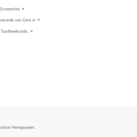
Screenshot
▼
eeskunde van Gent in
▼
), Tandheelkunde,
▼
rovincie Henegouwen.