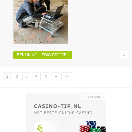
BEKIJK VOLLEDIG PROFIEL
1
2
3
4
5
»
»»