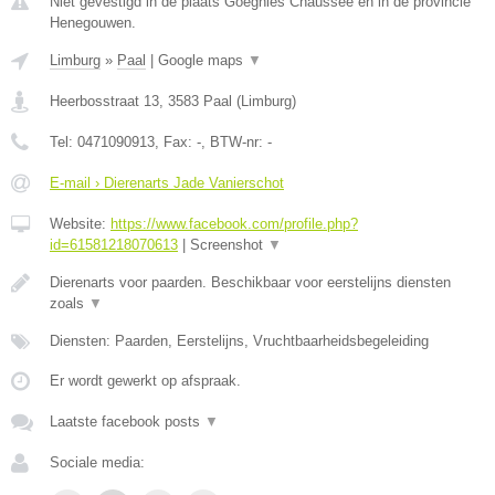
Niet gevestigd in de plaats Goegnies Chaussee en in de provincie
Henegouwen.
Limburg
»
Paal
|
Google maps
▼
Heerbosstraat 13
,
3583
Paal
(
Limburg
)
Tel:
0471090913
, Fax:
-
, BTW-nr:
-
E-mail › Dierenarts Jade Vanierschot
Website:
https://www.facebook.com/profile.php?
id=61581218070613
|
Screenshot
▼
Dierenarts voor paarden. Beschikbaar voor eerstelijns diensten
zoals
▼
Diensten: Paarden, Eerstelijns, Vruchtbaarheidsbegeleiding
Er wordt gewerkt op afspraak.
Laatste facebook posts
▼
Sociale media: