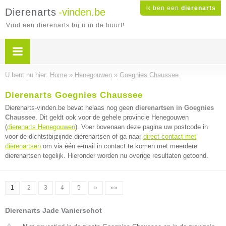
Ik ben een
dierenarts
Dierenarts
-vinden.be
Vind een dierenarts bij u in de buurt!
U bent nu hier:
Home
»
Henegouwen
»
Goegnies Chaussee
Dierenarts Goegnies Chaussee
Dierenarts-vinden.be bevat helaas nog geen
dierenartsen in Goegnies
Chaussee
. Dit geldt ook voor de gehele provincie Henegouwen
(
dierenarts Henegouwen
). Voer bovenaan deze pagina uw postcode in
voor de dichtstbijzijnde dierenartsen of ga naar
direct contact met
dierenartsen
om via één e-mail in contact te komen met meerdere
dierenartsen tegelijk. Hieronder worden nu overige resultaten getoond.
1
2
3
4
5
»
»»
Dierenarts Jade Vanierschot