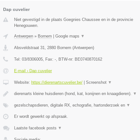
Dap cuvelier
Niet gevestigd in de plaats Goegnies Chaussee en in de provincie
Henegouwen.
Antwerpen
»
Bornem
|
Google maps
▼
Absveldstraat 31
,
2880
Bornem
(
Antwerpen
)
Tel:
03/8306005
, Fax:
-
, BTW-nr:
BE0740870162
E-mail › Dap cuvelier
Website:
https://dierenartscuvelier.be/
|
Screenshot
▼
dierenarts kleine huisdieren (hond, kat, konijnen en knaagdieren).
▼
gezelschapsdieren, digitale RX, echografie, hartonderzoek en
▼
Er wordt gewerkt op afspraak.
Laatste facebook posts
▼
Sociale media: