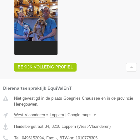
BEKIJK VOLLEDIG PROFIEL
Dierenartsenpraktijk EquiValEnT
Niet gevestigd in de plaats Goegnies Chaussee en in de provincie
Henegouwen.
West-Vlaanderen
»
Loppem
|
Google maps
▼
Heidelbergstraat 34
,
8210
Loppem
(
West-Vlaanderen
)
Tel:
0495152094
, Fax:
-
, BTW-nr:
1010778305