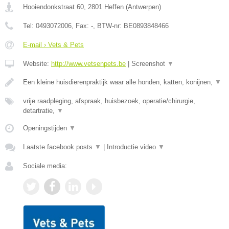
Hooiendonkstraat 60
,
2801
Heffen
(
Antwerpen
)
Tel:
0493072006
, Fax:
-
, BTW-nr:
BE0893848466
E-mail › Vets & Pets
Website:
http://www.vetsenpets.be
|
Screenshot
▼
Een kleine huisdierenpraktijk waar alle honden, katten, konijnen,
▼
vrije raadpleging, afspraak, huisbezoek, operatie/chirurgie,
detartratie,
▼
Openingstijden
▼
Laatste facebook posts
▼
|
Introductie video
▼
Sociale media: