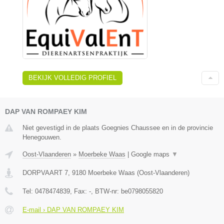
BEKIJK VOLLEDIG PROFIEL
DAP VAN ROMPAEY KIM
Niet gevestigd in de plaats Goegnies Chaussee en in de provincie
Henegouwen.
Oost-Vlaanderen
»
Moerbeke Waas
|
Google maps
▼
DORPVAART 7
,
9180
Moerbeke Waas
(
Oost-Vlaanderen
)
Tel:
0478474839
, Fax:
-
, BTW-nr:
be0798055820
E-mail › DAP VAN ROMPAEY KIM