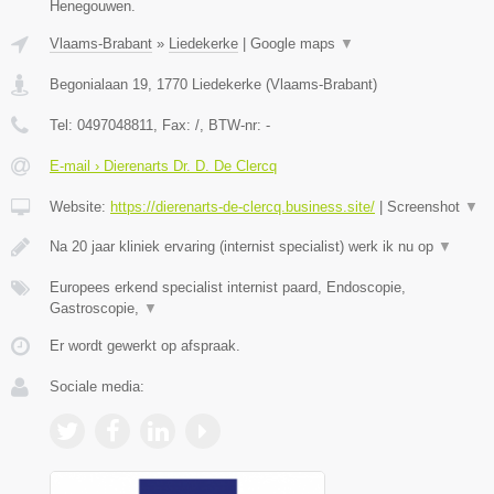
Henegouwen.
Vlaams-Brabant
»
Liedekerke
|
Google maps
▼
Begonialaan 19
,
1770
Liedekerke
(
Vlaams-Brabant
)
Tel:
0497048811
, Fax:
/
, BTW-nr:
-
E-mail › Dierenarts Dr. D. De Clercq
Website:
https://dierenarts-de-clercq.business.site/
|
Screenshot
▼
Na 20 jaar kliniek ervaring (internist specialist) werk ik nu op
▼
Europees erkend specialist internist paard, Endoscopie,
Gastroscopie,
▼
Er wordt gewerkt op afspraak.
Sociale media: