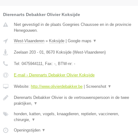
Dierenarts Debakker Olivier Koksijde
Niet gevestigd in de plaats Goegnies Chaussee en in de provincie
Henegouwen.
West-Vlaanderen
»
Koksijde
|
Google maps
▼
Zeelaan 203 - 01
,
8670
Koksijde
(
West-Vlaanderen
)
Tel:
0475944111
, Fax:
-
, BTW-nr:
-
E-mail › Dierenarts Debakker Olivier Koksijde
Website:
http://www.olivierdebakker.be
|
Screenshot
▼
Dierenarts Debakker Olivier is de vertrouwenspersoon in de twee
praktijken,
▼
honden, katten, vogels, knaagdieren, reptielen, vaccineren,
chirurgie,
▼
Openingstijden
▼