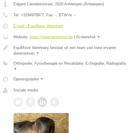
Edgard Casteleinstraat
,
2020
Antwerpen
(
Antwerpen
)
Tel:
+3294978977
, Fax:
-
, BTW-nr:
-
E-mail › EquiMove Veterinary
Website:
https://www.equimove.be
|
Screenshot
▼
EquiMove Veterinary bestaat uit een team van twee ervaren
dierenartsen
▼
Orthopedie, Fysiotherapie en Revalidatie, Echografie, Radiografie,
▼
Openingstijden
▼
Sociale media: