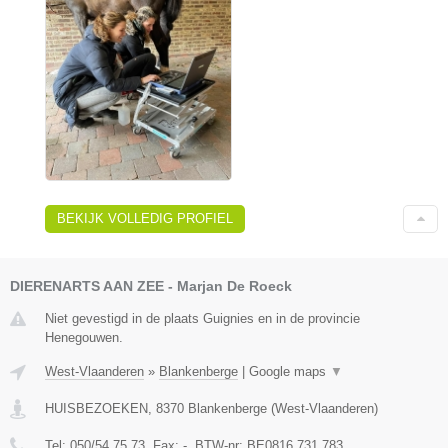
BEKIJK VOLLEDIG PROFIEL
DIERENARTS AAN ZEE - Marjan De Roeck
Niet gevestigd in de plaats Guignies en in de provincie
Henegouwen.
West-Vlaanderen
»
Blankenberge
|
Google maps
▼
HUISBEZOEKEN
,
8370
Blankenberge
(
West-Vlaanderen
)
Tel:
050/54.75.73
, Fax:
-
, BTW-nr:
BE0816.731.783