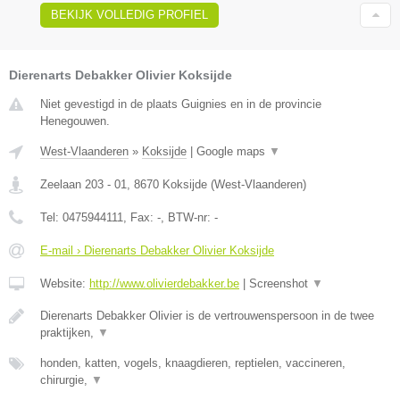
BEKIJK VOLLEDIG PROFIEL
Dierenarts Debakker Olivier Koksijde
Niet gevestigd in de plaats Guignies en in de provincie
Henegouwen.
West-Vlaanderen
»
Koksijde
|
Google maps
▼
Zeelaan 203 - 01
,
8670
Koksijde
(
West-Vlaanderen
)
Tel:
0475944111
, Fax:
-
, BTW-nr:
-
E-mail › Dierenarts Debakker Olivier Koksijde
Website:
http://www.olivierdebakker.be
|
Screenshot
▼
Dierenarts Debakker Olivier is de vertrouwenspersoon in de twee
praktijken,
▼
honden, katten, vogels, knaagdieren, reptielen, vaccineren,
chirurgie,
▼