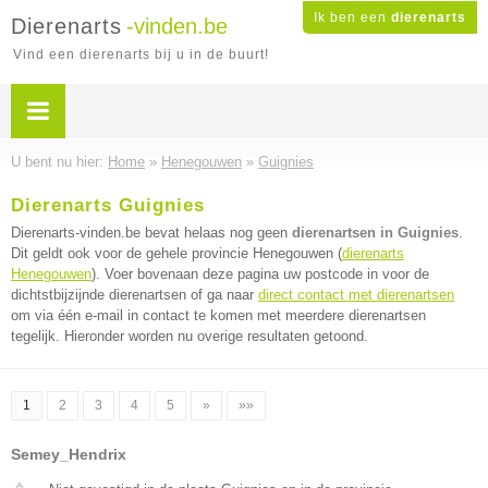
Ik ben een
dierenarts
Dierenarts
-vinden.be
Vind een dierenarts bij u in de buurt!
U bent nu hier:
Home
»
Henegouwen
»
Guignies
Dierenarts Guignies
Dierenarts-vinden.be bevat helaas nog geen
dierenartsen in Guignies
.
Dit geldt ook voor de gehele provincie Henegouwen (
dierenarts
Henegouwen
). Voer bovenaan deze pagina uw postcode in voor de
dichtstbijzijnde dierenartsen of ga naar
direct contact met dierenartsen
om via één e-mail in contact te komen met meerdere dierenartsen
tegelijk. Hieronder worden nu overige resultaten getoond.
1
2
3
4
5
»
»»
Semey_Hendrix