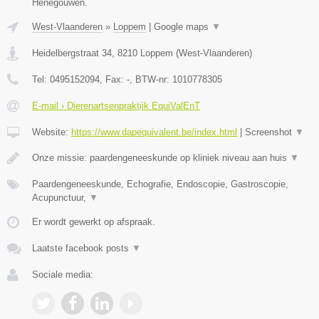
Henegouwen.
West-Vlaanderen
»
Loppem
|
Google maps
▼
Heidelbergstraat 34
,
8210
Loppem
(
West-Vlaanderen
)
Tel:
0495152094
, Fax:
-
, BTW-nr:
1010778305
E-mail › Dierenartsenpraktijk EquiValEnT
Website:
https://www.dapequivalent.be/index.html
|
Screenshot
▼
Onze missie: paardengeneeskunde op kliniek niveau aan huis
▼
Paardengeneeskunde, Echografie, Endoscopie, Gastroscopie,
Acupunctuur,
▼
Er wordt gewerkt op afspraak.
Laatste facebook posts
▼
Sociale media: