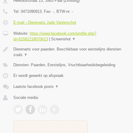
Heerbosstraat 13
,
3583
Paal
(
Limburg
)
Tel:
0471090913
, Fax:
-
, BTW-nr:
-
E-mail › Dierenarts Jade Vanierschot
Website:
https://www.facebook.com/profile.php?
id=61581218070613
|
Screenshot
▼
Dierenarts voor paarden. Beschikbaar voor eerstelijns diensten
zoals
▼
Diensten: Paarden, Eerstelijns, Vruchtbaarheidsbegeleiding
Er wordt gewerkt op afspraak.
Laatste facebook posts
▼
Sociale media: