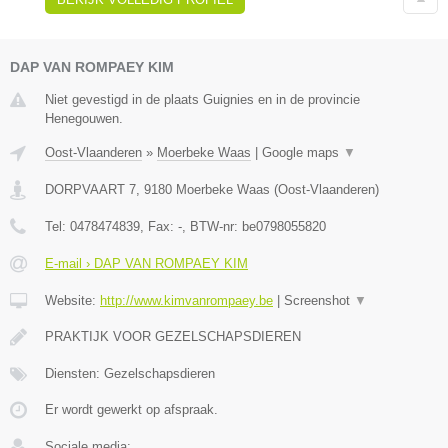
DAP VAN ROMPAEY KIM
Niet gevestigd in de plaats Guignies en in de provincie
Henegouwen.
Oost-Vlaanderen
»
Moerbeke Waas
|
Google maps
▼
DORPVAART 7
,
9180
Moerbeke Waas
(
Oost-Vlaanderen
)
Tel:
0478474839
, Fax:
-
, BTW-nr:
be0798055820
E-mail › DAP VAN ROMPAEY KIM
Website:
http://www.kimvanrompaey.be
|
Screenshot
▼
PRAKTIJK VOOR GEZELSCHAPSDIEREN
Diensten: Gezelschapsdieren
Er wordt gewerkt op afspraak.
Sociale media: