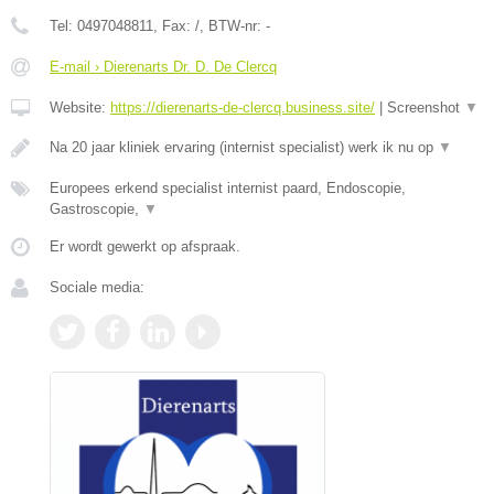
Tel:
0497048811
, Fax:
/
, BTW-nr:
-
E-mail › Dierenarts Dr. D. De Clercq
Website:
https://dierenarts-de-clercq.business.site/
|
Screenshot
▼
Na 20 jaar kliniek ervaring (internist specialist) werk ik nu op
▼
Europees erkend specialist internist paard, Endoscopie,
Gastroscopie,
▼
Er wordt gewerkt op afspraak.
Sociale media: