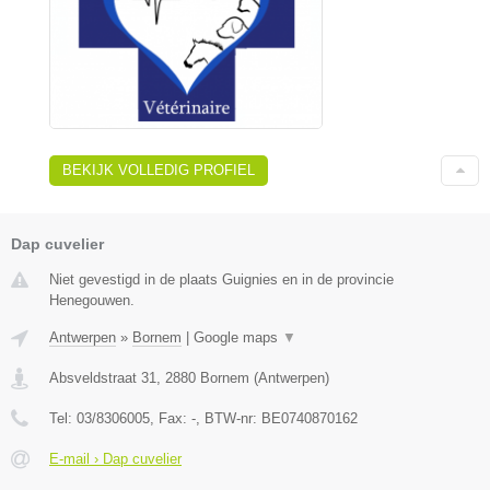
BEKIJK VOLLEDIG PROFIEL
Dap cuvelier
Niet gevestigd in de plaats Guignies en in de provincie
Henegouwen.
Antwerpen
»
Bornem
|
Google maps
▼
Absveldstraat 31
,
2880
Bornem
(
Antwerpen
)
Tel:
03/8306005
, Fax:
-
, BTW-nr:
BE0740870162
E-mail › Dap cuvelier