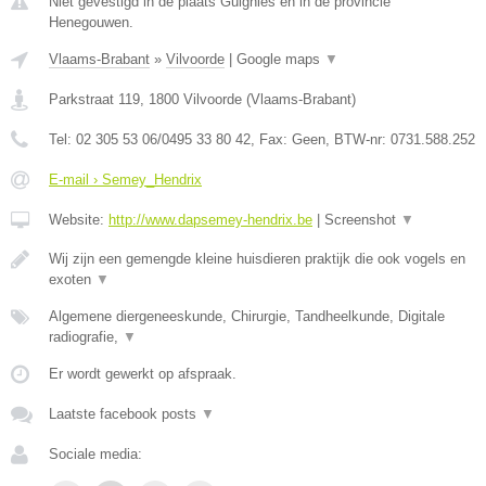
Niet gevestigd in de plaats Guignies en in de provincie
Henegouwen.
Vlaams-Brabant
»
Vilvoorde
|
Google maps
▼
Parkstraat 119
,
1800
Vilvoorde
(
Vlaams-Brabant
)
Tel:
02 305 53 06/0495 33 80 42
, Fax:
Geen
, BTW-nr:
0731.588.252
E-mail › Semey_Hendrix
Website:
http://www.dapsemey-hendrix.be
|
Screenshot
▼
Wij zijn een gemengde kleine huisdieren praktijk die ook vogels en
exoten
▼
Algemene diergeneeskunde, Chirurgie, Tandheelkunde, Digitale
radiografie,
▼
Er wordt gewerkt op afspraak.
Laatste facebook posts
▼
Sociale media: