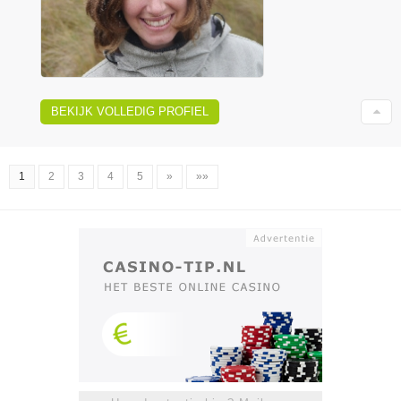
BEKIJK VOLLEDIG PROFIEL
1
2
3
4
5
»
»»