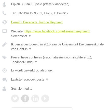
Dijken 3
,
8340
Sijsele
(
West-Vlaanderen
)
Tel:
+32 494 19 95 51
, Fax:
-
, BTW-nr:
-
E-mail › Dierenarts Justine Reynaert
Website:
https://www.facebook.com/dierenartsreynaert/
|
Screenshot
▼
Ik ben afgestudeerd in 2015 aan de Universiteit Diergeneeskunde
van Gent in
▼
Preventieve controles (vaccinaties/ontworming/titeren...),
Tandheelkunde,
▼
Er wordt gewerkt op afspraak.
Laatste facebook posts
▼
Sociale media: