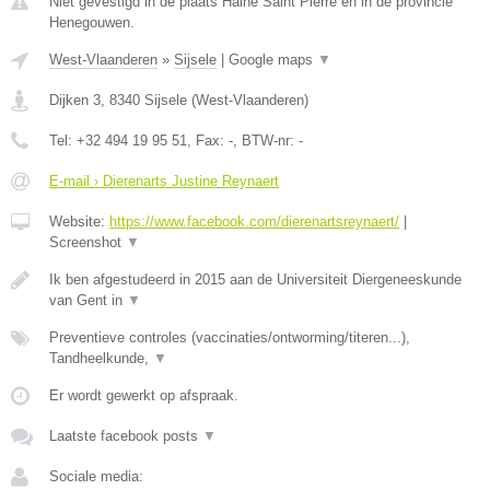
Niet gevestigd in de plaats Haine Saint Pierre en in de provincie
Henegouwen.
West-Vlaanderen
»
Sijsele
|
Google maps
▼
Dijken 3
,
8340
Sijsele
(
West-Vlaanderen
)
Tel:
+32 494 19 95 51
, Fax:
-
, BTW-nr:
-
E-mail › Dierenarts Justine Reynaert
Website:
https://www.facebook.com/dierenartsreynaert/
|
Screenshot
▼
Ik ben afgestudeerd in 2015 aan de Universiteit Diergeneeskunde
van Gent in
▼
Preventieve controles (vaccinaties/ontworming/titeren...),
Tandheelkunde,
▼
Er wordt gewerkt op afspraak.
Laatste facebook posts
▼
Sociale media: