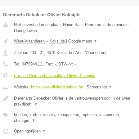
Dierenarts Debakker Olivier Koksijde
Niet gevestigd in de plaats Haine Saint Pierre en in de provincie
Henegouwen.
West-Vlaanderen
»
Koksijde
|
Google maps
▼
Zeelaan 203 - 01
,
8670
Koksijde
(
West-Vlaanderen
)
Tel:
0475944111
, Fax:
-
, BTW-nr:
-
E-mail › Dierenarts Debakker Olivier Koksijde
Website:
http://www.olivierdebakker.be
|
Screenshot
▼
Dierenarts Debakker Olivier is de vertrouwenspersoon in de twee
praktijken,
▼
honden, katten, vogels, knaagdieren, reptielen, vaccineren,
chirurgie,
▼
Openingstijden
▼