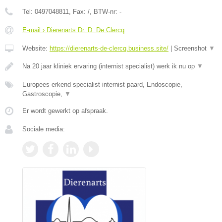
Tel:
0497048811
, Fax:
/
, BTW-nr:
-
E-mail › Dierenarts Dr. D. De Clercq
Website:
https://dierenarts-de-clercq.business.site/
|
Screenshot
▼
Na 20 jaar kliniek ervaring (internist specialist) werk ik nu op
▼
Europees erkend specialist internist paard, Endoscopie,
Gastroscopie,
▼
Er wordt gewerkt op afspraak.
Sociale media: