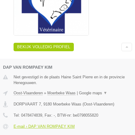
BEKIJK VOLLEDIG PROFIEL
DAP VAN ROMPAEY KIM
Niet gevestigd in de plaats Haine Saint Pierre en in de provincie
Henegouwen.
Oost-Vlaanderen
»
Moerbeke Waas
|
Google maps
▼
DORPVAART 7
,
9180
Moerbeke Waas
(
Oost-Vlaanderen
)
Tel:
0478474839
, Fax:
-
, BTW-nr:
be0798055820
E-mail › DAP VAN ROMPAEY KIM