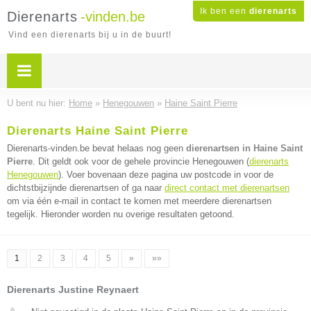
Ik ben een
dierenarts
Dierenarts
-vinden.be
Vind een dierenarts bij u in de buurt!
U bent nu hier:
Home
»
Henegouwen
»
Haine Saint Pierre
Dierenarts Haine Saint Pierre
Dierenarts-vinden.be bevat helaas nog geen
dierenartsen in Haine Saint
Pierre
. Dit geldt ook voor de gehele provincie Henegouwen (
dierenarts
Henegouwen
). Voer bovenaan deze pagina uw postcode in voor de
dichtstbijzijnde dierenartsen of ga naar
direct contact met dierenartsen
om via één e-mail in contact te komen met meerdere dierenartsen
tegelijk. Hieronder worden nu overige resultaten getoond.
1
2
3
4
5
»
»»
Dierenarts Justine Reynaert