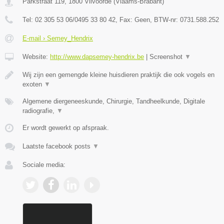
Parkstraat 119
,
1800
Vilvoorde
(
Vlaams-Brabant
)
Tel:
02 305 53 06/0495 33 80 42
, Fax:
Geen
, BTW-nr:
0731.588.252
E-mail › Semey_Hendrix
Website:
http://www.dapsemey-hendrix.be
|
Screenshot
▼
Wij zijn een gemengde kleine huisdieren praktijk die ook vogels en
exoten
▼
Algemene diergeneeskunde, Chirurgie, Tandheelkunde, Digitale
radiografie,
▼
Er wordt gewerkt op afspraak.
Laatste facebook posts
▼
Sociale media: