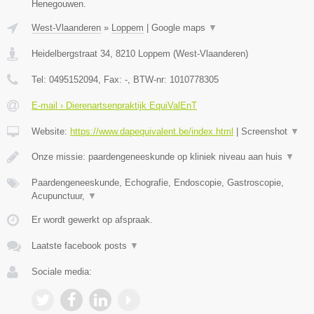
Henegouwen.
West-Vlaanderen
»
Loppem
|
Google maps
▼
Heidelbergstraat 34
,
8210
Loppem
(
West-Vlaanderen
)
Tel:
0495152094
, Fax:
-
, BTW-nr:
1010778305
E-mail › Dierenartsenpraktijk EquiValEnT
Website:
https://www.dapequivalent.be/index.html
|
Screenshot
▼
Onze missie: paardengeneeskunde op kliniek niveau aan huis
▼
Paardengeneeskunde, Echografie, Endoscopie, Gastroscopie,
Acupunctuur,
▼
Er wordt gewerkt op afspraak.
Laatste facebook posts
▼
Sociale media: