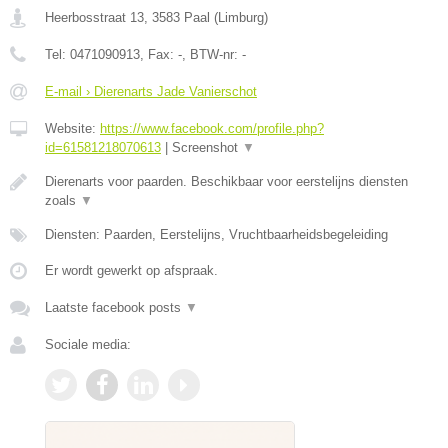
Heerbosstraat 13
,
3583
Paal
(
Limburg
)
Tel:
0471090913
, Fax:
-
, BTW-nr:
-
E-mail › Dierenarts Jade Vanierschot
Website:
https://www.facebook.com/profile.php?
id=61581218070613
|
Screenshot
▼
Dierenarts voor paarden. Beschikbaar voor eerstelijns diensten
zoals
▼
Diensten: Paarden, Eerstelijns, Vruchtbaarheidsbegeleiding
Er wordt gewerkt op afspraak.
Laatste facebook posts
▼
Sociale media: