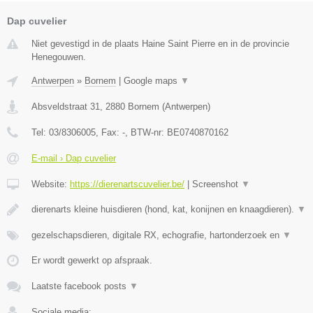
Dap cuvelier
Niet gevestigd in de plaats Haine Saint Pierre en in de provincie
Henegouwen.
Antwerpen
»
Bornem
|
Google maps
▼
Absveldstraat 31
,
2880
Bornem
(
Antwerpen
)
Tel:
03/8306005
, Fax:
-
, BTW-nr:
BE0740870162
E-mail › Dap cuvelier
Website:
https://dierenartscuvelier.be/
|
Screenshot
▼
dierenarts kleine huisdieren (hond, kat, konijnen en knaagdieren).
▼
gezelschapsdieren, digitale RX, echografie, hartonderzoek en
▼
Er wordt gewerkt op afspraak.
Laatste facebook posts
▼
Sociale media: