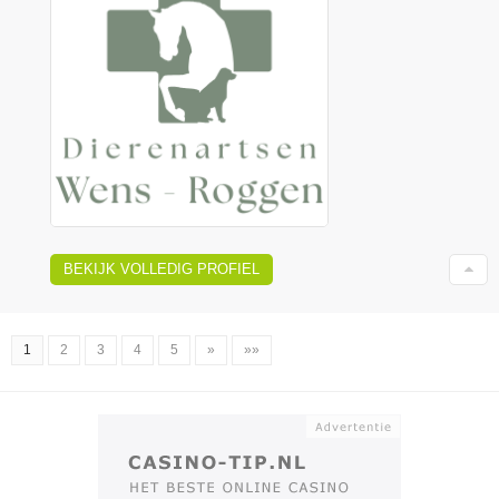
BEKIJK VOLLEDIG PROFIEL
1
2
3
4
5
»
»»