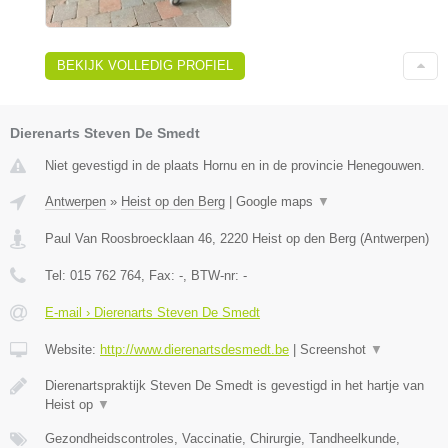
BEKIJK VOLLEDIG PROFIEL
Dierenarts Steven De Smedt
Niet gevestigd in de plaats Hornu en in de provincie Henegouwen.
Antwerpen
»
Heist op den Berg
|
Google maps
▼
Paul Van Roosbroecklaan 46
,
2220
Heist op den Berg
(
Antwerpen
)
Tel:
015 762 764
, Fax:
-
, BTW-nr:
-
E-mail › Dierenarts Steven De Smedt
Website:
http://www.dierenartsdesmedt.be
|
Screenshot
▼
Dierenartspraktijk Steven De Smedt is gevestigd in het hartje van
Heist op
▼
Gezondheidscontroles, Vaccinatie, Chirurgie, Tandheelkunde,