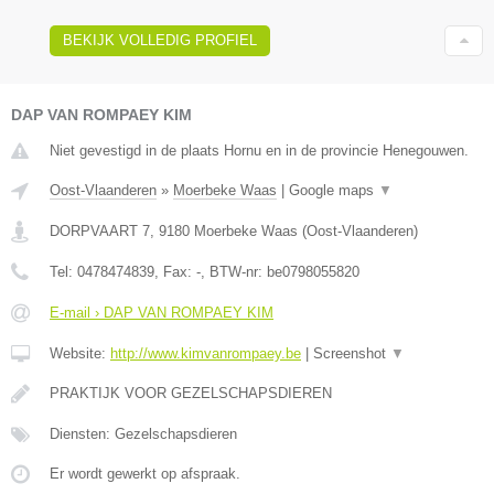
BEKIJK VOLLEDIG PROFIEL
DAP VAN ROMPAEY KIM
Niet gevestigd in de plaats Hornu en in de provincie Henegouwen.
Oost-Vlaanderen
»
Moerbeke Waas
|
Google maps
▼
DORPVAART 7
,
9180
Moerbeke Waas
(
Oost-Vlaanderen
)
Tel:
0478474839
, Fax:
-
, BTW-nr:
be0798055820
E-mail › DAP VAN ROMPAEY KIM
Website:
http://www.kimvanrompaey.be
|
Screenshot
▼
PRAKTIJK VOOR GEZELSCHAPSDIEREN
Diensten: Gezelschapsdieren
Er wordt gewerkt op afspraak.