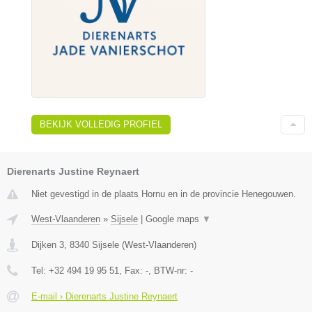
BEKIJK VOLLEDIG PROFIEL
Dierenarts Justine Reynaert
Niet gevestigd in de plaats Hornu en in de provincie Henegouwen.
West-Vlaanderen
»
Sijsele
|
Google maps
▼
Dijken 3
,
8340
Sijsele
(
West-Vlaanderen
)
Tel:
+32 494 19 95 51
, Fax:
-
, BTW-nr:
-
E-mail › Dierenarts Justine Reynaert