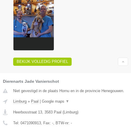
BEKIJK VOLLEDIG PROFIEL
Dierenarts Jade Vanierschot
Niet gevestigd in de plaats Hornu en in de provincie Henegouwen.
Limburg
»
Paal
|
Google maps
▼
Heerbosstraat 13
,
3583
Paal
(
Limburg
)
Tel:
0471090913
, Fax:
-
, BTW-nr:
-