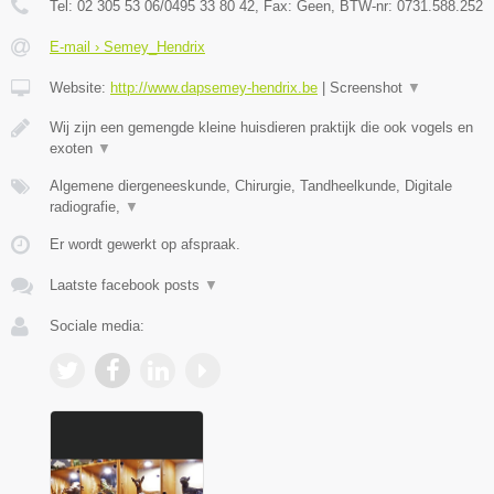
Tel:
02 305 53 06/0495 33 80 42
, Fax:
Geen
, BTW-nr:
0731.588.252
E-mail › Semey_Hendrix
Website:
http://www.dapsemey-hendrix.be
|
Screenshot
▼
Wij zijn een gemengde kleine huisdieren praktijk die ook vogels en
exoten
▼
Algemene diergeneeskunde, Chirurgie, Tandheelkunde, Digitale
radiografie,
▼
Er wordt gewerkt op afspraak.
Laatste facebook posts
▼
Sociale media: