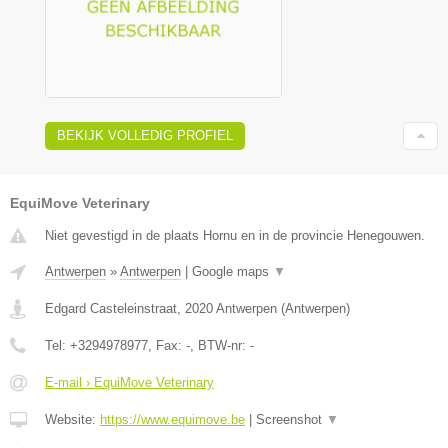
BEKIJK VOLLEDIG PROFIEL
EquiMove Veterinary
Niet gevestigd in de plaats Hornu en in de provincie Henegouwen.
Antwerpen
»
Antwerpen
|
Google maps
▼
Edgard Casteleinstraat
,
2020
Antwerpen
(
Antwerpen
)
Tel:
+3294978977
, Fax:
-
, BTW-nr:
-
E-mail › EquiMove Veterinary
Website:
https://www.equimove.be
|
Screenshot
▼