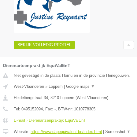
BEKIJK VOLLEDIG PROFIEL
Dierenartsenpraktijk EquiValEnT
Niet gevestigd in de plaats Hornu en in de provincie Henegouwen.
West-Vlaanderen
»
Loppem
|
Google maps
▼
Heidelbergstraat 34
,
8210
Loppem
(
West-Vlaanderen
)
Tel:
0495152094
, Fax:
-
, BTW-nr:
1010778305
E-mail › Dierenartsenpraktijk EquiValEnT
Website:
https://www.dapequivalent.be/index.html
|
Screenshot
▼