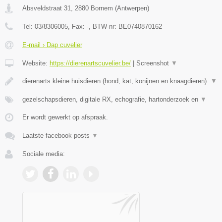
Absveldstraat 31
,
2880
Bornem
(
Antwerpen
)
Tel:
03/8306005
, Fax:
-
, BTW-nr:
BE0740870162
E-mail › Dap cuvelier
Website:
https://dierenartscuvelier.be/
|
Screenshot
▼
dierenarts kleine huisdieren (hond, kat, konijnen en knaagdieren).
▼
gezelschapsdieren, digitale RX, echografie, hartonderzoek en
▼
Er wordt gewerkt op afspraak.
Laatste facebook posts
▼
Sociale media: