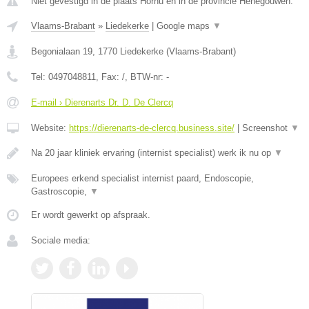
Niet gevestigd in de plaats Hornu en in de provincie Henegouwen.
Vlaams-Brabant
»
Liedekerke
|
Google maps
▼
Begonialaan 19
,
1770
Liedekerke
(
Vlaams-Brabant
)
Tel:
0497048811
, Fax:
/
, BTW-nr:
-
E-mail › Dierenarts Dr. D. De Clercq
Website:
https://dierenarts-de-clercq.business.site/
|
Screenshot
▼
Na 20 jaar kliniek ervaring (internist specialist) werk ik nu op
▼
Europees erkend specialist internist paard, Endoscopie,
Gastroscopie,
▼
Er wordt gewerkt op afspraak.
Sociale media: