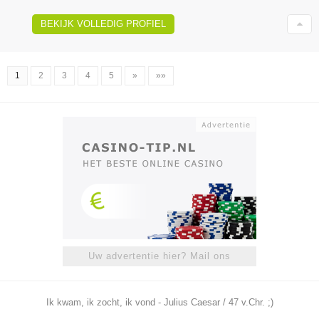
BEKIJK VOLLEDIG PROFIEL
1
2
3
4
5
»
»»
Uw advertentie hier? Mail ons
Ik kwam, ik zocht, ik vond - Julius Caesar / 47 v.Chr. ;)