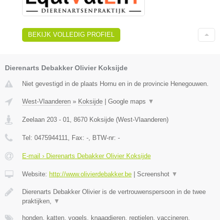
BEKIJK VOLLEDIG PROFIEL
Dierenarts Debakker Olivier Koksijde
Niet gevestigd in de plaats Hornu en in de provincie Henegouwen.
West-Vlaanderen
»
Koksijde
|
Google maps
▼
Zeelaan 203 - 01
,
8670
Koksijde
(
West-Vlaanderen
)
Tel:
0475944111
, Fax:
-
, BTW-nr:
-
E-mail › Dierenarts Debakker Olivier Koksijde
Website:
http://www.olivierdebakker.be
|
Screenshot
▼
Dierenarts Debakker Olivier is de vertrouwenspersoon in de twee
praktijken,
▼
honden, katten, vogels, knaagdieren, reptielen, vaccineren,