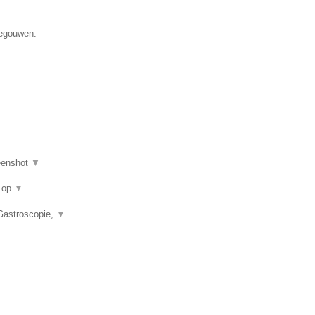
negouwen.
eenshot
▼
u op
▼
 Gastroscopie,
▼