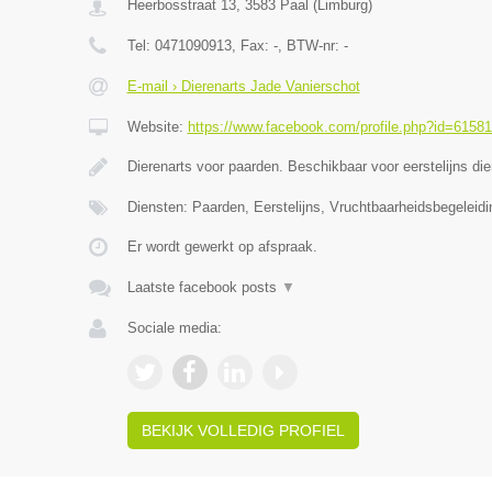
Heerbosstraat 13
,
3583
Paal
(
Limburg
)
Tel:
0471090913
, Fax:
-
, BTW-nr:
-
E-mail › Dierenarts Jade Vanierschot
Website:
https://www.facebook.com/profile.php?id=6158
Dierenarts voor paarden. Beschikbaar voor eerstelijns di
Diensten: Paarden, Eerstelijns, Vruchtbaarheidsbegeleidi
Er wordt gewerkt op afspraak.
Laatste facebook posts
▼
Sociale media:
BEKIJK VOLLEDIG PROFIEL