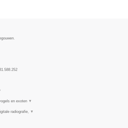
negouwen.
31.588.252
▼
 vogels en exoten
▼
itale radiografie,
▼