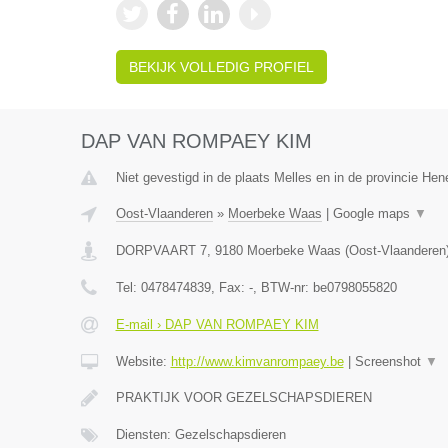
BEKIJK VOLLEDIG PROFIEL
DAP VAN ROMPAEY KIM
Niet gevestigd in de plaats Melles en in de provincie He
Oost-Vlaanderen
»
Moerbeke Waas
|
Google maps
▼
DORPVAART 7
,
9180
Moerbeke Waas
(
Oost-Vlaanderen
Tel:
0478474839
, Fax:
-
, BTW-nr:
be0798055820
E-mail › DAP VAN ROMPAEY KIM
Website:
http://www.kimvanrompaey.be
|
Screenshot
▼
PRAKTIJK VOOR GEZELSCHAPSDIEREN
Diensten: Gezelschapsdieren