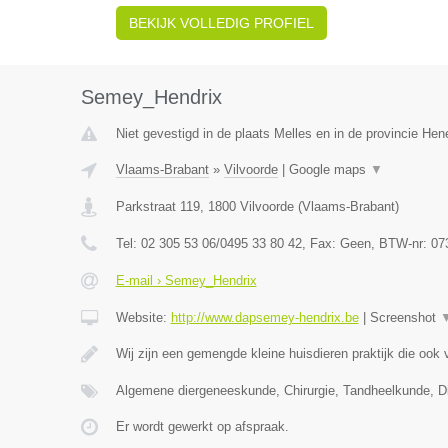
BEKIJK VOLLEDIG PROFIEL
Semey_Hendrix
Niet gevestigd in de plaats Melles en in de provincie He
Vlaams-Brabant
»
Vilvoorde
|
Google maps
▼
Parkstraat 119
,
1800
Vilvoorde
(
Vlaams-Brabant
)
Tel:
02 305 53 06/0495 33 80 42
, Fax:
Geen
, BTW-nr:
07
E-mail › Semey_Hendrix
Website:
http://www.dapsemey-hendrix.be
|
Screenshot
Wij zijn een gemengde kleine huisdieren praktijk die ook
Algemene diergeneeskunde, Chirurgie, Tandheelkunde, Dig
Er wordt gewerkt op afspraak.