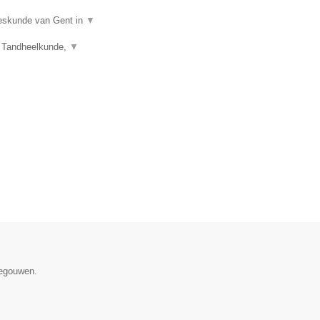
eeskunde van Gent in
▼
), Tandheelkunde,
▼
negouwen.