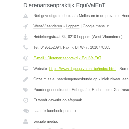
Dierenartsenpraktijk EquiValEnT
Niet gevestigd in de plaats Melles en in de provincie He
West-Vlaanderen
»
Loppem
|
Google maps
▼
Heidelbergstraat 34
,
8210
Loppem
(
West-Vlaanderen
)
Tel:
0495152094
, Fax:
-
, BTW-nr:
1010778305
E-mail › Dierenartsenpraktijk EquiValEnT
Website:
https://www.dapequivalent.be/index.html
|
Scre
Onze missie: paardengeneeskunde op kliniek niveau aan
Paardengeneeskunde, Echografie, Endoscopie, Gastrosc
Er wordt gewerkt op afspraak.
Laatste facebook posts
▼
Sociale media: