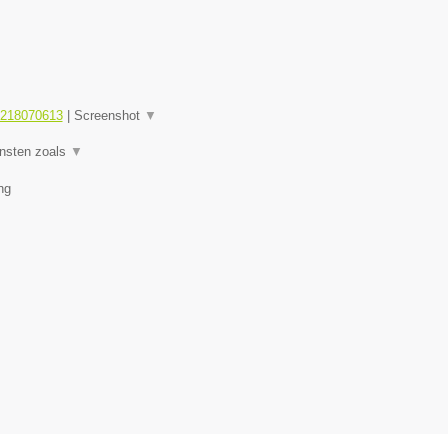
1218070613
|
Screenshot
▼
ensten zoals
▼
ng