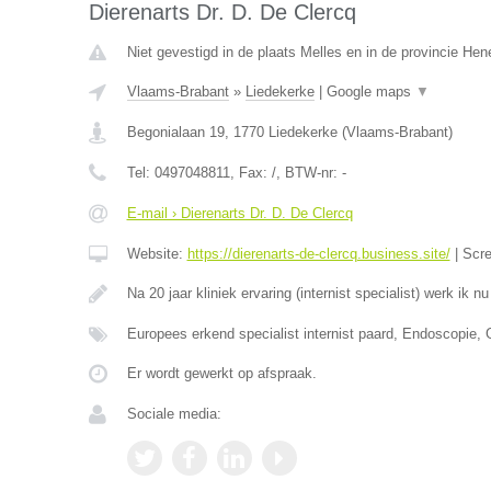
Dierenarts Dr. D. De Clercq
Niet gevestigd in de plaats Melles en in de provincie He
Vlaams-Brabant
»
Liedekerke
|
Google maps
▼
Begonialaan 19
,
1770
Liedekerke
(
Vlaams-Brabant
)
Tel:
0497048811
, Fax:
/
, BTW-nr:
-
E-mail › Dierenarts Dr. D. De Clercq
Website:
https://dierenarts-de-clercq.business.site/
|
Scr
Na 20 jaar kliniek ervaring (internist specialist) werk ik n
Europees erkend specialist internist paard, Endoscopie,
Er wordt gewerkt op afspraak.
Sociale media: