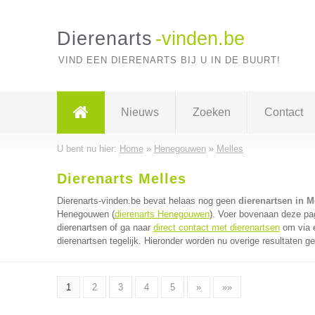
Dierenarts
-vinden.be
VIND EEN DIERENARTS BIJ U IN DE BUURT!
Nieuws
Zoeken
Contact
U bent nu hier:
Home
»
Henegouwen
»
Melles
Dierenarts Melles
Dierenarts-vinden.be bevat helaas nog geen
dierenartsen in M
Henegouwen (
dierenarts Henegouwen
). Voer bovenaan deze pag
dierenartsen of ga naar
direct contact met dierenartsen
om via é
dierenartsen tegelijk. Hieronder worden nu overige resultaten g
1
2
3
4
5
»
»»