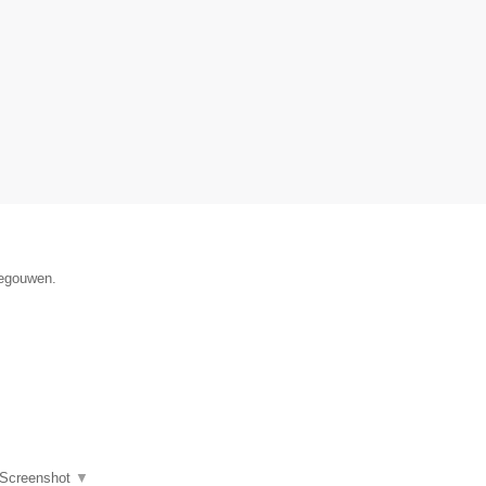
negouwen.
Screenshot
▼