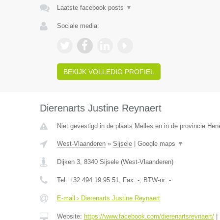
Laatste facebook posts
▼
Sociale media:
BEKIJK VOLLEDIG PROFIEL
Dierenarts Justine Reynaert
Niet gevestigd in de plaats Melles en in de provincie He
West-Vlaanderen
»
Sijsele
|
Google maps
▼
Dijken 3
,
8340
Sijsele
(
West-Vlaanderen
)
Tel:
+32 494 19 95 51
, Fax:
-
, BTW-nr:
-
E-mail › Dierenarts Justine Reynaert
Website:
https://www.facebook.com/dierenartsreynaert/
|