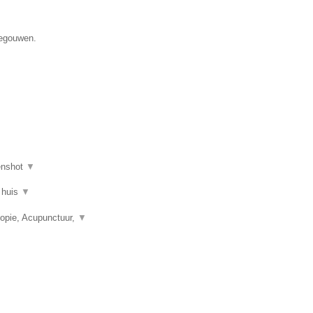
negouwen.
enshot
▼
 huis
▼
opie, Acupunctuur,
▼