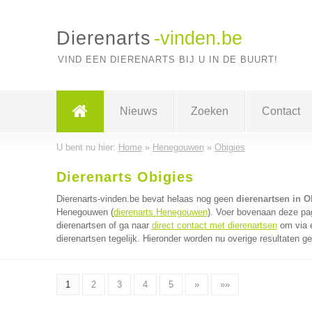
Dierenarts
-vinden.be
VIND EEN DIERENARTS BIJ U IN DE BUURT!
Nieuws
Zoeken
Contact
U bent nu hier:
Home
»
Henegouwen
»
Obigies
Dierenarts Obigies
Dierenarts-vinden.be bevat helaas nog geen
dierenartsen in O
Henegouwen (
dierenarts Henegouwen
). Voer bovenaan deze pag
dierenartsen of ga naar
direct contact met dierenartsen
om via é
dierenartsen tegelijk. Hieronder worden nu overige resultaten g
1
2
3
4
5
»
»»