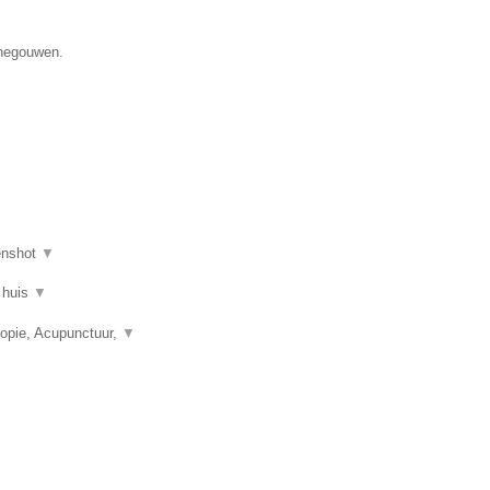
enegouwen.
enshot
▼
 huis
▼
opie, Acupunctuur,
▼