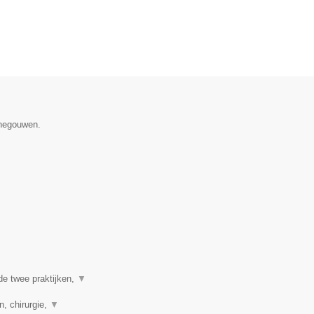
enegouwen.
de twee praktijken,
▼
n, chirurgie,
▼