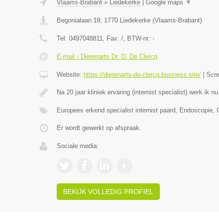
Vlaams-Brabant
»
Liedekerke
|
Google maps
▼
Begonialaan 19
,
1770
Liedekerke
(
Vlaams-Brabant
)
Tel:
0497048811
, Fax:
/
, BTW-nr:
-
E-mail › Dierenarts Dr. D. De Clercq
Website:
https://dierenarts-de-clercq.business.site/
|
Scr
Na 20 jaar kliniek ervaring (internist specialist) werk ik n
Europees erkend specialist internist paard, Endoscopie,
Er wordt gewerkt op afspraak.
Sociale media:
BEKIJK VOLLEDIG PROFIEL