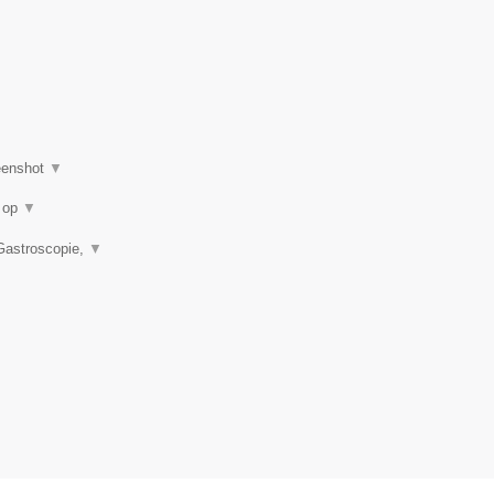
eenshot
▼
u op
▼
 Gastroscopie,
▼