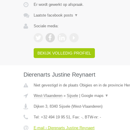
Er wordt gewerkt op afspraak.
Laatste facebook posts
▼
Sociale media:
BEKIJK VOLLEDIG PROFIEL
Dierenarts Justine Reynaert
Niet gevestigd in de plaats Obigies en in de provincie H
West-Vlaanderen
»
Sijsele
|
Google maps
▼
Dijken 3
,
8340
Sijsele
(
West-Vlaanderen
)
Tel:
+32 494 19 95 51
, Fax:
-
, BTW-nr:
-
E-mail › Dierenarts Justine Reynaert