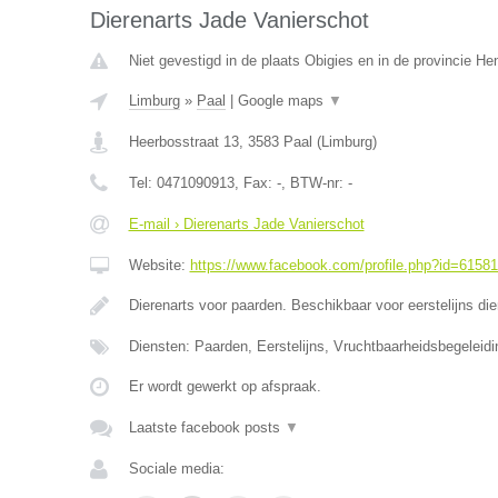
Dierenarts Jade Vanierschot
Niet gevestigd in de plaats Obigies en in de provincie H
Limburg
»
Paal
|
Google maps
▼
Heerbosstraat 13
,
3583
Paal
(
Limburg
)
Tel:
0471090913
, Fax:
-
, BTW-nr:
-
E-mail › Dierenarts Jade Vanierschot
Website:
https://www.facebook.com/profile.php?id=6158
Dierenarts voor paarden. Beschikbaar voor eerstelijns di
Diensten: Paarden, Eerstelijns, Vruchtbaarheidsbegeleidi
Er wordt gewerkt op afspraak.
Laatste facebook posts
▼
Sociale media: