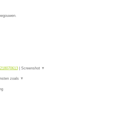
enegouwen.
1218070613
|
Screenshot
▼
ensten zoals
▼
ng