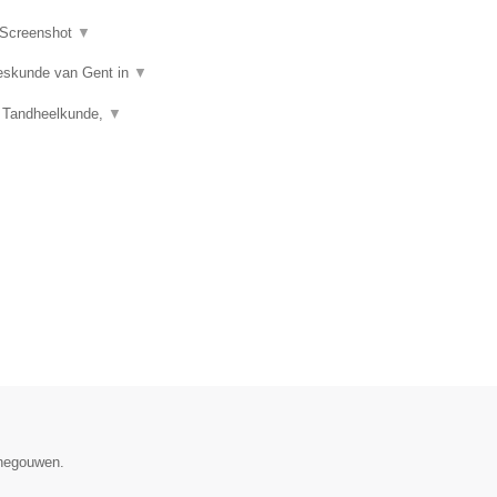
Screenshot
▼
eeskunde van Gent in
▼
), Tandheelkunde,
▼
enegouwen.