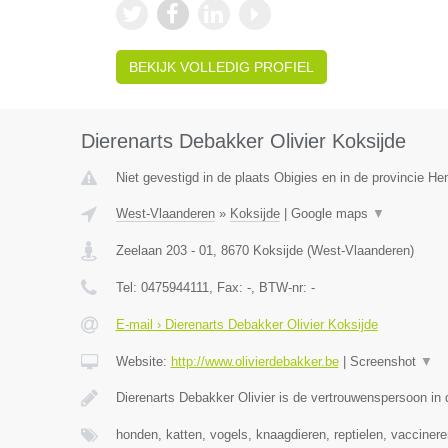
BEKIJK VOLLEDIG PROFIEL
Dierenarts Debakker Olivier Koksijde
Niet gevestigd in de plaats Obigies en in de provincie H
West-Vlaanderen
»
Koksijde
|
Google maps
▼
Zeelaan 203 - 01
,
8670
Koksijde
(
West-Vlaanderen
)
Tel:
0475944111
, Fax:
-
, BTW-nr:
-
E-mail › Dierenarts Debakker Olivier Koksijde
Website:
http://www.olivierdebakker.be
|
Screenshot
▼
Dierenarts Debakker Olivier is de vertrouwenspersoon in 
honden, katten, vogels, knaagdieren, reptielen, vaccinere