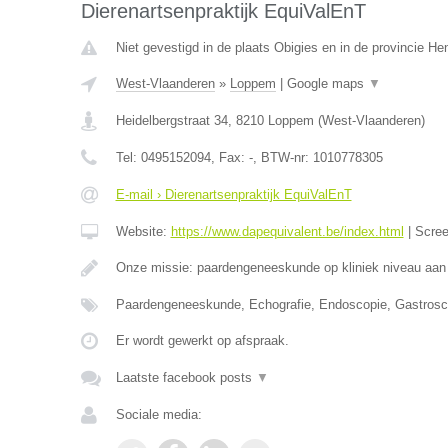
Dierenartsenpraktijk EquiValEnT
Niet gevestigd in de plaats Obigies en in de provincie H
West-Vlaanderen
»
Loppem
|
Google maps
▼
Heidelbergstraat 34
,
8210
Loppem
(
West-Vlaanderen
)
Tel:
0495152094
, Fax:
-
, BTW-nr:
1010778305
E-mail › Dierenartsenpraktijk EquiValEnT
Website:
https://www.dapequivalent.be/index.html
|
Scre
Onze missie: paardengeneeskunde op kliniek niveau aan
Paardengeneeskunde, Echografie, Endoscopie, Gastrosc
Er wordt gewerkt op afspraak.
Laatste facebook posts
▼
Sociale media: