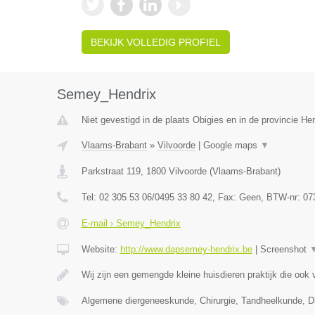
BEKIJK VOLLEDIG PROFIEL
Semey_Hendrix
Niet gevestigd in de plaats Obigies en in de provincie H
Vlaams-Brabant
»
Vilvoorde
|
Google maps
▼
Parkstraat 119
,
1800
Vilvoorde
(
Vlaams-Brabant
)
Tel:
02 305 53 06/0495 33 80 42
, Fax:
Geen
, BTW-nr:
07
E-mail › Semey_Hendrix
Website:
http://www.dapsemey-hendrix.be
|
Screenshot
Wij zijn een gemengde kleine huisdieren praktijk die ook
Algemene diergeneeskunde, Chirurgie, Tandheelkunde, Dig