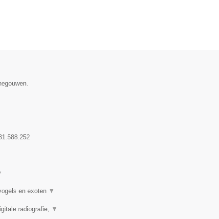
enegouwen.
31.588.252
▼
 vogels en exoten
▼
itale radiografie,
▼