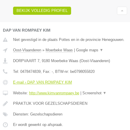
BEKIJK VOLLEDIG PROFIEL
DAP VAN ROMPAEY KIM
Niet gevestigd in de plaats Pottes en in de provincie Henegouwen.
Oost-Vlaanderen
»
Moerbeke Waas
|
Google maps
▼
DORPVAART 7
,
9180
Moerbeke Waas
(
Oost-Vlaanderen
)
Tel:
0478474839
, Fax:
-
, BTW-nr:
be0798055820
E-mail › DAP VAN ROMPAEY KIM
Website:
http://www.kimvanrompaey.be
|
Screenshot
▼
PRAKTIJK VOOR GEZELSCHAPSDIEREN
Diensten: Gezelschapsdieren
Er wordt gewerkt op afspraak.