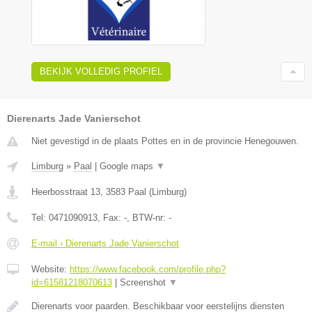
BEKIJK VOLLEDIG PROFIEL
Dierenarts Jade Vanierschot
Niet gevestigd in de plaats Pottes en in de provincie Henegouwen.
Limburg
»
Paal
|
Google maps
▼
Heerbosstraat 13
,
3583
Paal
(
Limburg
)
Tel:
0471090913
, Fax:
-
, BTW-nr:
-
E-mail › Dierenarts Jade Vanierschot
Website:
https://www.facebook.com/profile.php?
id=61581218070613
|
Screenshot
▼
Dierenarts voor paarden. Beschikbaar voor eerstelijns diensten