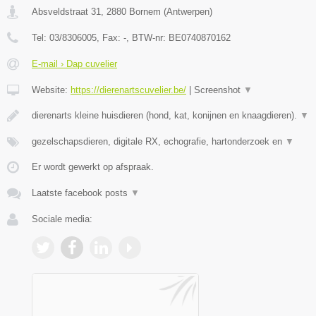
Absveldstraat 31
,
2880
Bornem
(
Antwerpen
)
Tel:
03/8306005
, Fax:
-
, BTW-nr:
BE0740870162
E-mail › Dap cuvelier
Website:
https://dierenartscuvelier.be/
|
Screenshot
▼
dierenarts kleine huisdieren (hond, kat, konijnen en knaagdieren).
▼
gezelschapsdieren, digitale RX, echografie, hartonderzoek en
▼
Er wordt gewerkt op afspraak.
Laatste facebook posts
▼
Sociale media: