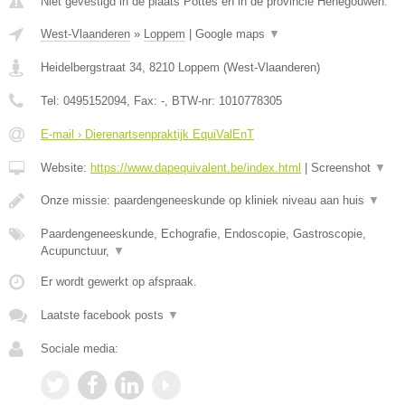
Niet gevestigd in de plaats Pottes en in de provincie Henegouwen.
West-Vlaanderen
»
Loppem
|
Google maps
▼
Heidelbergstraat 34
,
8210
Loppem
(
West-Vlaanderen
)
Tel:
0495152094
, Fax:
-
, BTW-nr:
1010778305
E-mail › Dierenartsenpraktijk EquiValEnT
Website:
https://www.dapequivalent.be/index.html
|
Screenshot
▼
Onze missie: paardengeneeskunde op kliniek niveau aan huis
▼
Paardengeneeskunde, Echografie, Endoscopie, Gastroscopie,
Acupunctuur,
▼
Er wordt gewerkt op afspraak.
Laatste facebook posts
▼
Sociale media: