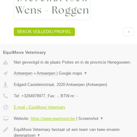
BEKIJK VOLLEDIG PROFIEL
EquiMove Veterinary
Niet gevestigd in de plaats Pottes en in de provincie Henegouwen.
Antwerpen
»
Antwerpen
|
Google maps
▼
Edgard Casteleinstraat
,
2020
Antwerpen
(
Antwerpen
)
Tel:
+3294978977
, Fax:
-
, BTW-nr:
-
E-mail › EquiMove Veterinary
Website:
https://www.equimove.be
|
Screenshot
▼
EquiMove Veterinary bestaat uit een team van twee ervaren
dierenartsen
▼