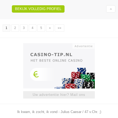
BEKIJK VOLLEDIG PROFIEL
1
2
3
4
5
»
»»
Uw advertentie hier? Mail ons
Ik kwam, ik zocht, ik vond - Julius Caesar / 47 v.Chr. ;)