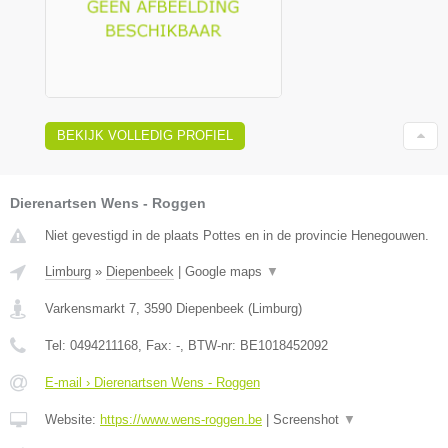
BEKIJK VOLLEDIG PROFIEL
Dierenartsen Wens - Roggen
Niet gevestigd in de plaats Pottes en in de provincie Henegouwen.
Limburg
»
Diepenbeek
|
Google maps
▼
Varkensmarkt 7
,
3590
Diepenbeek
(
Limburg
)
Tel:
0494211168
, Fax:
-
, BTW-nr:
BE1018452092
E-mail › Dierenartsen Wens - Roggen
Website:
https://www.wens-roggen.be
|
Screenshot
▼