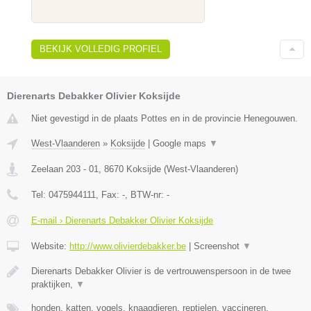
BEKIJK VOLLEDIG PROFIEL
Dierenarts Debakker Olivier Koksijde
Niet gevestigd in de plaats Pottes en in de provincie Henegouwen.
West-Vlaanderen
»
Koksijde
|
Google maps
▼
Zeelaan 203 - 01
,
8670
Koksijde
(
West-Vlaanderen
)
Tel:
0475944111
, Fax:
-
, BTW-nr:
-
E-mail › Dierenarts Debakker Olivier Koksijde
Website:
http://www.olivierdebakker.be
|
Screenshot
▼
Dierenarts Debakker Olivier is de vertrouwenspersoon in de twee
praktijken,
▼
honden, katten, vogels, knaagdieren, reptielen, vaccineren,