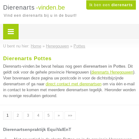
Ik ben een
dierenarts
Dierenarts
-vinden.be
Vind een dierenarts bij u in de buurt!
U bent nu hier:
Home
»
Henegouwen
»
Pottes
Dierenarts Pottes
Dierenarts-vinden.be bevat helaas nog geen
dierenartsen in Pottes
. Dit
geldt ook voor de gehele provincie Henegouwen (
dierenarts Henegouwen
).
Voer bovenaan deze pagina uw postcode in voor de dichtstbijzijnde
dierenartsen of ga naar
direct contact met dierenartsen
om via één e-mail
in contact te komen met meerdere dierenartsen tegelijk. Hieronder worden
nu overige resultaten getoond.
1
2
3
4
5
»
»»
Dierenartsenpraktijk EquiValEnT