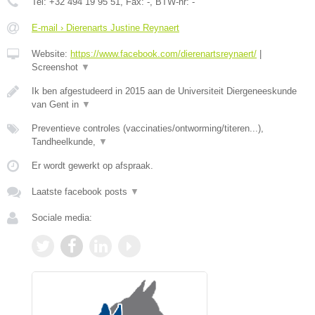
Tel:
+32 494 19 95 51
, Fax:
-
, BTW-nr:
-
E-mail › Dierenarts Justine Reynaert
Website:
https://www.facebook.com/dierenartsreynaert/
|
Screenshot
▼
Ik ben afgestudeerd in 2015 aan de Universiteit Diergeneeskunde
van Gent in
▼
Preventieve controles (vaccinaties/ontworming/titeren...),
Tandheelkunde,
▼
Er wordt gewerkt op afspraak.
Laatste facebook posts
▼
Sociale media: