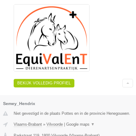
BEKIJK VOLLEDIG PROFIEL
Semey_Hendrix
Niet gevestigd in de plaats Pottes en in de provincie Henegouwen.
Vlaams-Brabant
»
Vilvoorde
|
Google maps
▼
Parkstraat 119
,
1800
Vilvoorde
(
Vlaams-Brabant
)