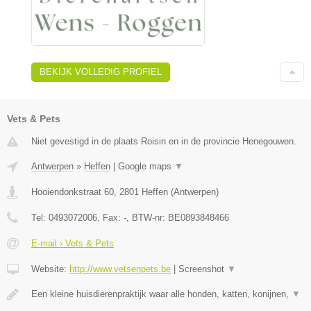
BEKIJK VOLLEDIG PROFIEL
Vets & Pets
Niet gevestigd in de plaats Roisin en in de provincie Henegouwen.
Antwerpen
»
Heffen
|
Google maps
▼
Hooiendonkstraat 60
,
2801
Heffen
(
Antwerpen
)
Tel:
0493072006
, Fax:
-
, BTW-nr:
BE0893848466
E-mail › Vets & Pets
Website:
http://www.vetsenpets.be
|
Screenshot
▼
Een kleine huisdierenpraktijk waar alle honden, katten, konijnen,
▼