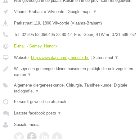
Niet gevestigd in de plaats Roisin en in de provincie Henegouwen.
Vlaams-Brabant
»
Vilvoorde
|
Google maps
▼
Parkstraat 119
,
1800
Vilvoorde
(
Vlaams-Brabant
)
Tel:
02 305 53 06/0495 33 80 42
, Fax:
Geen
, BTW-nr:
0731.588.252
E-mail › Semey_Hendrix
Website:
http://www.dapsemey-hendrix.be
|
Screenshot
▼
Wij zijn een gemengde kleine huisdieren praktijk die ook vogels en
exoten
▼
Algemene diergeneeskunde, Chirurgie, Tandheelkunde, Digitale
radiografie,
▼
Er wordt gewerkt op afspraak.
Laatste facebook posts
▼
Sociale media: