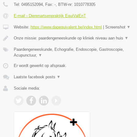
Tel:
0495152094
, Fax:
-
, BTW-nr:
1010778305
E-mail › Dierenartsenpraktijk EquiValEnT
Website:
https://www.dapequivalent.be/index.html
|
Screenshot
▼
Onze missie: paardengeneeskunde op kliniek niveau aan huis
▼
Paardengeneeskunde, Echografie, Endoscopie, Gastroscopie,
Acupunctuur,
▼
Er wordt gewerkt op afspraak.
Laatste facebook posts
▼
Sociale media: