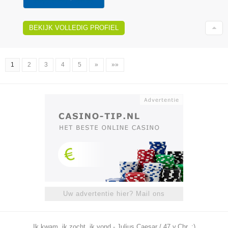
BEKIJK VOLLEDIG PROFIEL
1
2
3
4
5
»
»»
Uw advertentie hier? Mail ons
Ik kwam, ik zocht, ik vond - Julius Caesar / 47 v.Chr. ;)