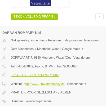
BEKIJK VOLLEDIG PROFIEL
DAP VAN ROMPAEY KIM
Niet gevestigd in de plaats Roisin en in de provincie Henegouwen.
Oost-Vlaanderen
»
Moerbeke Waas
|
Google maps
▼
DORPVAART 7
,
9180
Moerbeke Waas
(
Oost-Vlaanderen
)
Tel:
0478474839
, Fax:
-
, BTW-nr:
be0798055820
E-mail › DAP VAN ROMPAEY KIM
Website:
http://www.kimvanrompaey.be
|
Screenshot
▼
PRAKTIJK VOOR GEZELSCHAPSDIEREN
Diensten: Gezelschapsdieren