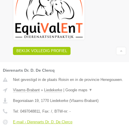
BEKIJK VOLLEDIG PROFIEL
Dierenarts Dr. D. De Clercq
Niet gevestigd in de plaats Roisin en in de provincie Henegouwen.
Vlaams-Brabant
»
Liedekerke
|
Google maps
▼
Begonialaan 19
,
1770
Liedekerke
(
Vlaams-Brabant
)
Tel:
0497048811
, Fax:
/
, BTW-nr:
-
E-mail › Dierenarts Dr. D. De Clercq