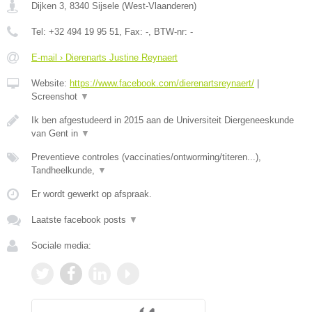
Dijken 3
,
8340
Sijsele
(
West-Vlaanderen
)
Tel:
+32 494 19 95 51
, Fax:
-
, BTW-nr:
-
E-mail › Dierenarts Justine Reynaert
Website:
https://www.facebook.com/dierenartsreynaert/
|
Screenshot
▼
Ik ben afgestudeerd in 2015 aan de Universiteit Diergeneeskunde
van Gent in
▼
Preventieve controles (vaccinaties/ontworming/titeren...),
Tandheelkunde,
▼
Er wordt gewerkt op afspraak.
Laatste facebook posts
▼
Sociale media: