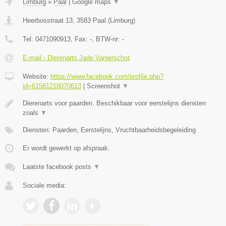
Limburg
»
Paal
|
Google maps
▼
Heerbosstraat 13
,
3583
Paal
(
Limburg
)
Tel:
0471090913
, Fax:
-
, BTW-nr:
-
E-mail › Dierenarts Jade Vanierschot
Website:
https://www.facebook.com/profile.php?
id=61581218070613
|
Screenshot
▼
Dierenarts voor paarden. Beschikbaar voor eerstelijns diensten
zoals
▼
Diensten: Paarden, Eerstelijns, Vruchtbaarheidsbegeleiding
Er wordt gewerkt op afspraak.
Laatste facebook posts
▼
Sociale media: