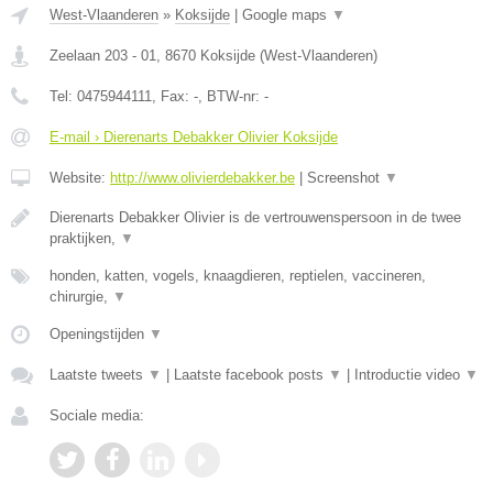
West-Vlaanderen
»
Koksijde
|
Google maps
▼
Zeelaan 203 - 01
,
8670
Koksijde
(
West-Vlaanderen
)
Tel:
0475944111
, Fax:
-
, BTW-nr:
-
E-mail › Dierenarts Debakker Olivier Koksijde
Website:
http://www.olivierdebakker.be
|
Screenshot
▼
Dierenarts Debakker Olivier is de vertrouwenspersoon in de twee
praktijken,
▼
honden, katten, vogels, knaagdieren, reptielen, vaccineren,
chirurgie,
▼
Openingstijden
▼
Laatste tweets
▼
|
Laatste facebook posts
▼
|
Introductie video
▼
Sociale media: