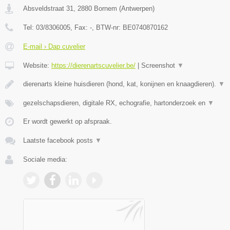
Absveldstraat 31
,
2880
Bornem
(
Antwerpen
)
Tel:
03/8306005
, Fax:
-
, BTW-nr:
BE0740870162
E-mail › Dap cuvelier
Website:
https://dierenartscuvelier.be/
|
Screenshot
▼
dierenarts kleine huisdieren (hond, kat, konijnen en knaagdieren).
▼
gezelschapsdieren, digitale RX, echografie, hartonderzoek en
▼
Er wordt gewerkt op afspraak.
Laatste facebook posts
▼
Sociale media: