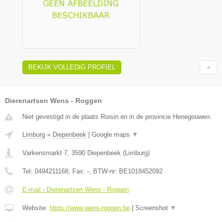
BEKIJK VOLLEDIG PROFIEL
Dierenartsen Wens - Roggen
Niet gevestigd in de plaats Roisin en in de provincie Henegouwen.
Limburg
»
Diepenbeek
|
Google maps
▼
Varkensmarkt 7
,
3590
Diepenbeek
(
Limburg
)
Tel:
0494211168
, Fax:
-
, BTW-nr:
BE1018452092
E-mail › Dierenartsen Wens - Roggen
Website:
https://www.wens-roggen.be
|
Screenshot
▼