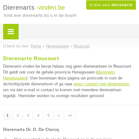
Ik ben een
dierenarts
Dierenarts
-vinden.be
Vind een dierenarts bij u in de buurt!
U bent nu hier:
Home
»
Henegouwen
»
Roucourt
Dierenarts Roucourt
Dierenarts-vinden.be bevat helaas nog geen
dierenartsen in Roucourt
.
Dit geldt ook voor de gehele provincie Henegouwen (
dierenarts
Henegouwen
). Voer bovenaan deze pagina uw postcode in voor de
dichtstbijzijnde dierenartsen of ga naar
direct contact met dierenartsen
om via één e-mail in contact te komen met meerdere dierenartsen
tegelijk. Hieronder worden nu overige resultaten getoond.
1
2
3
4
5
»
»»
Dierenarts Dr. D. De Clercq