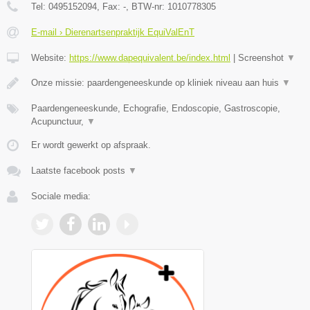
Tel:
0495152094
, Fax:
-
, BTW-nr:
1010778305
E-mail › Dierenartsenpraktijk EquiValEnT
Website:
https://www.dapequivalent.be/index.html
|
Screenshot
▼
Onze missie: paardengeneeskunde op kliniek niveau aan huis
▼
Paardengeneeskunde, Echografie, Endoscopie, Gastroscopie,
Acupunctuur,
▼
Er wordt gewerkt op afspraak.
Laatste facebook posts
▼
Sociale media: