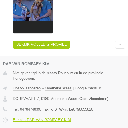
BEKIJK VOLLEDIG PROFIEL
DAP VAN ROMPAEY KIM
Niet gevestigd in de plaats Roucourt en in de provincie
Henegouwen.
Oost-Vlaanderen
»
Moerbeke Waas
|
Google maps
▼
DORPVAART 7
,
9180
Moerbeke Waas
(
Oost-Vlaanderen
)
Tel:
0478474839
, Fax:
-
, BTW-nr:
be0798055820
E-mail › DAP VAN ROMPAEY KIM