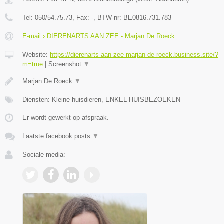
Tel:
050/54.75.73
, Fax:
-
, BTW-nr:
BE0816.731.783
E-mail › DIERENARTS AAN ZEE - Marjan De Roeck
Website:
https://dierenarts-aan-zee-marjan-de-roeck.business.site/?
m=true
|
Screenshot
▼
Marjan De Roeck
▼
Diensten: Kleine huisdieren, ENKEL HUISBEZOEKEN
Er wordt gewerkt op afspraak.
Laatste facebook posts
▼
Sociale media: