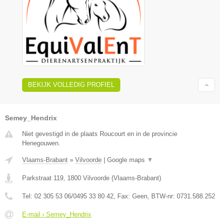
BEKIJK VOLLEDIG PROFIEL
Semey_Hendrix
Niet gevestigd in de plaats Roucourt en in de provincie
Henegouwen.
Vlaams-Brabant
»
Vilvoorde
|
Google maps
▼
Parkstraat 119
,
1800
Vilvoorde
(
Vlaams-Brabant
)
Tel:
02 305 53 06/0495 33 80 42
, Fax:
Geen
, BTW-nr:
0731.588.252
E-mail › Semey_Hendrix