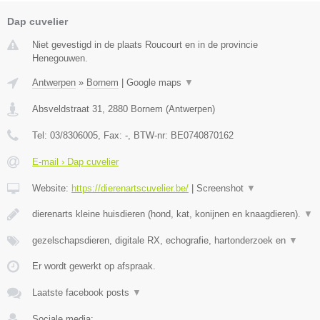
Dap cuvelier
Niet gevestigd in de plaats Roucourt en in de provincie
Henegouwen.
Antwerpen
»
Bornem
|
Google maps
▼
Absveldstraat 31
,
2880
Bornem
(
Antwerpen
)
Tel:
03/8306005
, Fax:
-
, BTW-nr:
BE0740870162
E-mail › Dap cuvelier
Website:
https://dierenartscuvelier.be/
|
Screenshot
▼
dierenarts kleine huisdieren (hond, kat, konijnen en knaagdieren).
▼
gezelschapsdieren, digitale RX, echografie, hartonderzoek en
▼
Er wordt gewerkt op afspraak.
Laatste facebook posts
▼
Sociale media: