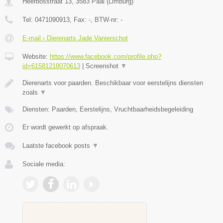
Heerbosstraat 13
,
3583
Paal
(
Limburg
)
Tel:
0471090913
, Fax:
-
, BTW-nr:
-
E-mail › Dierenarts Jade Vanierschot
Website:
https://www.facebook.com/profile.php?
id=61581218070613
|
Screenshot
▼
Dierenarts voor paarden. Beschikbaar voor eerstelijns diensten
zoals
▼
Diensten: Paarden, Eerstelijns, Vruchtbaarheidsbegeleiding
Er wordt gewerkt op afspraak.
Laatste facebook posts
▼
Sociale media: