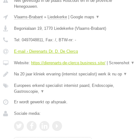
Niet gevestigd in de plaats Roucourt en in de provincie
Henegouwen.
Vlaams-Brabant
»
Liedekerke
|
Google maps
▼
Begonialaan 19
,
1770
Liedekerke
(
Vlaams-Brabant
)
Tel:
0497048811
, Fax:
/
, BTW-nr:
-
E-mail › Dierenarts Dr. D. De Clercq
Website:
https://dierenarts-de-clercq.business.site/
|
Screenshot
▼
Na 20 jaar kliniek ervaring (internist specialist) werk ik nu op
▼
Europees erkend specialist internist paard, Endoscopie,
Gastroscopie,
▼
Er wordt gewerkt op afspraak.
Sociale media: