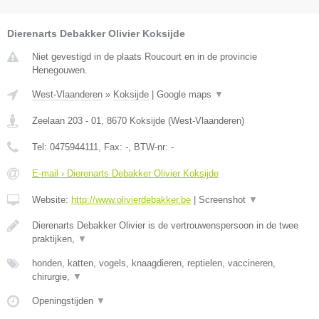
Dierenarts Debakker Olivier Koksijde
Niet gevestigd in de plaats Roucourt en in de provincie
Henegouwen.
West-Vlaanderen
»
Koksijde
|
Google maps
▼
Zeelaan 203 - 01
,
8670
Koksijde
(
West-Vlaanderen
)
Tel:
0475944111
, Fax:
-
, BTW-nr:
-
E-mail › Dierenarts Debakker Olivier Koksijde
Website:
http://www.olivierdebakker.be
|
Screenshot
▼
Dierenarts Debakker Olivier is de vertrouwenspersoon in de twee
praktijken,
▼
honden, katten, vogels, knaagdieren, reptielen, vaccineren,
chirurgie,
▼
Openingstijden
▼