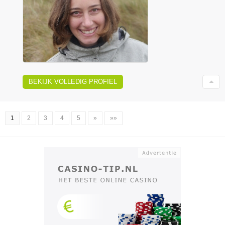
BEKIJK VOLLEDIG PROFIEL
1
2
3
4
5
»
»»