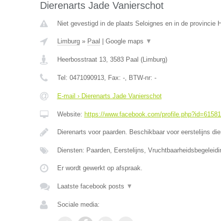
Dierenarts Jade Vanierschot
Niet gevestigd in de plaats Seloignes en in de provincie
Limburg
»
Paal
|
Google maps
▼
Heerbosstraat 13
,
3583
Paal
(
Limburg
)
Tel:
0471090913
, Fax:
-
, BTW-nr:
-
E-mail › Dierenarts Jade Vanierschot
Website:
https://www.facebook.com/profile.php?id=6158
Dierenarts voor paarden. Beschikbaar voor eerstelijns di
Diensten: Paarden, Eerstelijns, Vruchtbaarheidsbegeleidi
Er wordt gewerkt op afspraak.
Laatste facebook posts
▼
Sociale media: