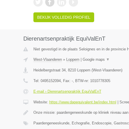
BEKIJK VOLLEDIG PROFIEL
Dierenartsenpraktijk EquiValEnT
Niet gevestigd in de plaats Seloignes en in de provincie
West-Vlaanderen
»
Loppem
|
Google maps
▼
Heidelbergstraat 34
,
8210
Loppem
(
West-Vlaanderen
)
Tel:
0495152094
, Fax:
-
, BTW-nr:
1010778305
E-mail › Dierenartsenpraktijk EquiValEnT
Website:
https://www.dapequivalent.be/index.html
|
Scre
Onze missie: paardengeneeskunde op kliniek niveau aan
Paardengeneeskunde, Echografie, Endoscopie, Gastrosc