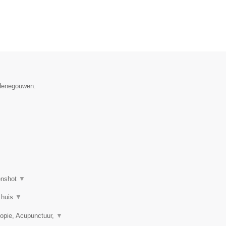
 Henegouwen.
enshot
▼
 huis
▼
opie, Acupunctuur,
▼