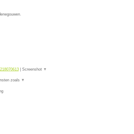
 Henegouwen.
1218070613
|
Screenshot
▼
ensten zoals
▼
ng