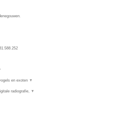
 Henegouwen.
31.588.252
▼
 vogels en exoten
▼
itale radiografie,
▼