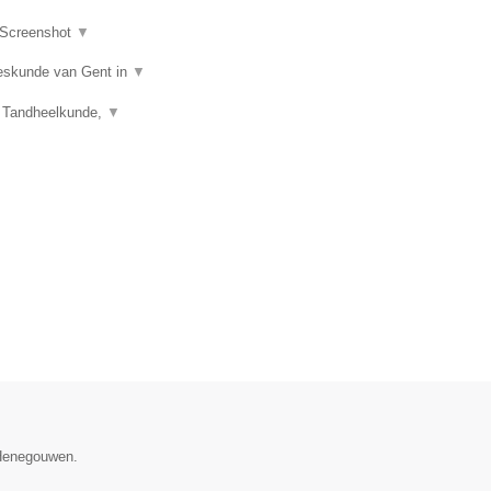
Screenshot
▼
eeskunde van Gent in
▼
), Tandheelkunde,
▼
 Henegouwen.