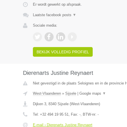
Er wordt gewerkt op afspraak.
Laatste facebook posts
▼
Sociale media:
BEKIJK VOLLEDIG PROFIEL
Dierenarts Justine Reynaert
Niet gevestigd in de plaats Seloignes en in de provincie
West-Vlaanderen
»
Sijsele
|
Google maps
▼
Dijken 3
,
8340
Sijsele
(
West-Vlaanderen
)
Tel:
+32 494 19 95 51
, Fax:
-
, BTW-nr:
-
E-mail › Dierenarts Justine Reynaert