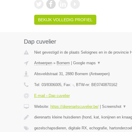
BEKIJK VOLLEDIG PROFIEL
Dap cuvelier
Niet gevestigd in de plaats Seloignes en in de provincie
Antwerpen
»
Bornem
|
Google maps
▼
Absveldstraat 31
,
2880
Bornem
(
Antwerpen
)
Tel:
03/8306005
, Fax:
-
, BTW-nr:
BE0740870162
E-mail › Dap cuvelier
Website:
https://dierenartscuvelier.be/
|
Screenshot
▼
dierenarts kleine huisdieren (hond, kat, konijnen en knaa
gezelschapsdieren, digitale RX, echografie, hartonderzo