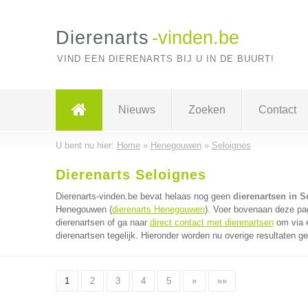
Dierenarts
-vinden.be
VIND EEN DIERENARTS BIJ U IN DE BUURT!
Nieuws
Zoeken
Contact
U bent nu hier:
Home
»
Henegouwen
»
Seloignes
Dierenarts Seloignes
Dierenarts-vinden.be bevat helaas nog geen
dierenartsen in S
Henegouwen (
dierenarts Henegouwen
). Voer bovenaan deze pag
dierenartsen of ga naar
direct contact met dierenartsen
om via é
dierenartsen tegelijk. Hieronder worden nu overige resultaten g
1
2
3
4
5
»
»»