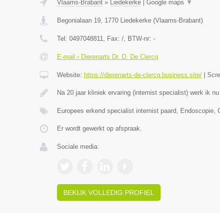
Vlaams-Brabant
»
Liedekerke
|
Google maps
▼
Begonialaan 19
,
1770
Liedekerke
(
Vlaams-Brabant
)
Tel:
0497048811
, Fax:
/
, BTW-nr:
-
E-mail › Dierenarts Dr. D. De Clercq
Website:
https://dierenarts-de-clercq.business.site/
|
Scr
Na 20 jaar kliniek ervaring (internist specialist) werk ik n
Europees erkend specialist internist paard, Endoscopie,
Er wordt gewerkt op afspraak.
Sociale media:
BEKIJK VOLLEDIG PROFIEL