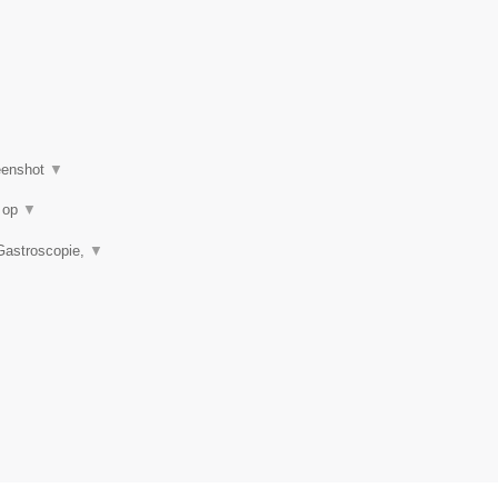
eenshot
▼
u op
▼
 Gastroscopie,
▼