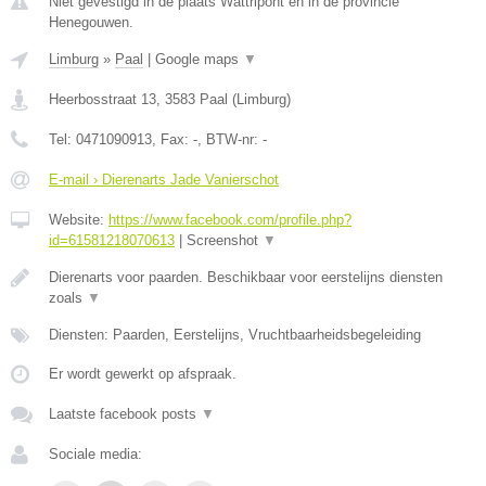
Niet gevestigd in de plaats Wattripont en in de provincie
Henegouwen.
Limburg
»
Paal
|
Google maps
▼
Heerbosstraat 13
,
3583
Paal
(
Limburg
)
Tel:
0471090913
, Fax:
-
, BTW-nr:
-
E-mail › Dierenarts Jade Vanierschot
Website:
https://www.facebook.com/profile.php?
id=61581218070613
|
Screenshot
▼
Dierenarts voor paarden. Beschikbaar voor eerstelijns diensten
zoals
▼
Diensten: Paarden, Eerstelijns, Vruchtbaarheidsbegeleiding
Er wordt gewerkt op afspraak.
Laatste facebook posts
▼
Sociale media: