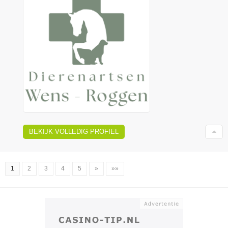
BEKIJK VOLLEDIG PROFIEL
1
2
3
4
5
»
»»