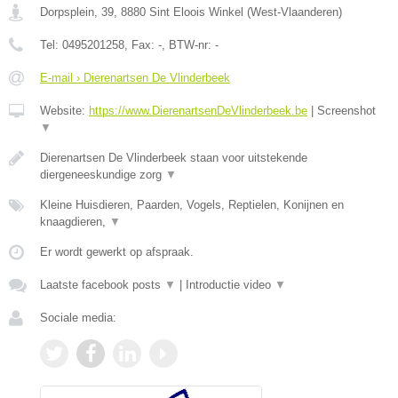
Dorpsplein, 39
,
8880
Sint Eloois Winkel
(
West-Vlaanderen
)
Tel:
0495201258
, Fax:
-
, BTW-nr:
-
E-mail › Dierenartsen De Vlinderbeek
Website:
https://www.DierenartsenDeVlinderbeek.be
|
Screenshot
▼
Dierenartsen De Vlinderbeek staan voor uitstekende
diergeneeskundige zorg
▼
Kleine Huisdieren, Paarden, Vogels, Reptielen, Konijnen en
knaagdieren,
▼
Er wordt gewerkt op afspraak.
Laatste facebook posts
▼
|
Introductie video
▼
Sociale media: