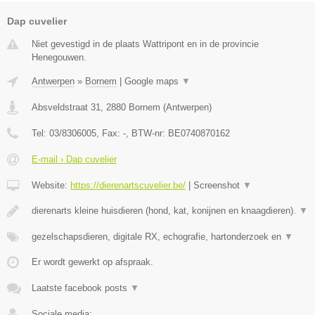
Dap cuvelier
Niet gevestigd in de plaats Wattripont en in de provincie
Henegouwen.
Antwerpen
»
Bornem
|
Google maps
▼
Absveldstraat 31
,
2880
Bornem
(
Antwerpen
)
Tel:
03/8306005
, Fax:
-
, BTW-nr:
BE0740870162
E-mail › Dap cuvelier
Website:
https://dierenartscuvelier.be/
|
Screenshot
▼
dierenarts kleine huisdieren (hond, kat, konijnen en knaagdieren).
▼
gezelschapsdieren, digitale RX, echografie, hartonderzoek en
▼
Er wordt gewerkt op afspraak.
Laatste facebook posts
▼
Sociale media: