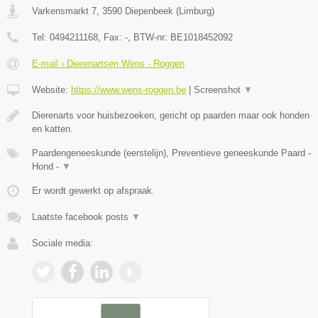
Varkensmarkt 7
,
3590
Diepenbeek
(
Limburg
)
Tel:
0494211168
, Fax:
-
, BTW-nr:
BE1018452092
E-mail › Dierenartsen Wens - Roggen
Website:
https://www.wens-roggen.be
|
Screenshot
▼
Dierenarts voor huisbezoeken, gericht op paarden maar ook honden
en katten.
Paardengeneeskunde (eerstelijn), Preventieve geneeskunde Paard -
Hond -
▼
Er wordt gewerkt op afspraak.
Laatste facebook posts
▼
Sociale media: