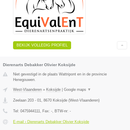
BEKIJK VOLLEDIG PROFIEL
Dierenarts Debakker Olivier Koksijde
Niet gevestigd in de plaats Wattripont en in de provincie
Henegouwen.
West-Vlaanderen
»
Koksijde
|
Google maps
▼
Zeelaan 203 - 01
,
8670
Koksijde
(
West-Vlaanderen
)
Tel:
0475944111
, Fax:
-
, BTW-nr:
-
E-mail › Dierenarts Debakker Olivier Koksijde