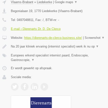
Vlaams-Brabant
»
Liedekerke
|
Google maps
▼
Begonialaan 19
,
1770
Liedekerke
(
Vlaams-Brabant
)
Tel:
0497048811
, Fax:
/
, BTW-nr:
-
E-mail › Dierenarts Dr. D. De Clercq
Website:
https://dierenarts-de-clercq.business.site/
|
Screenshot
▼
Na 20 jaar kliniek ervaring (internist specialist) werk ik nu op
▼
Europees erkend specialist internist paard, Endoscopie,
Gastroscopie,
▼
Er wordt gewerkt op afspraak.
Sociale media: