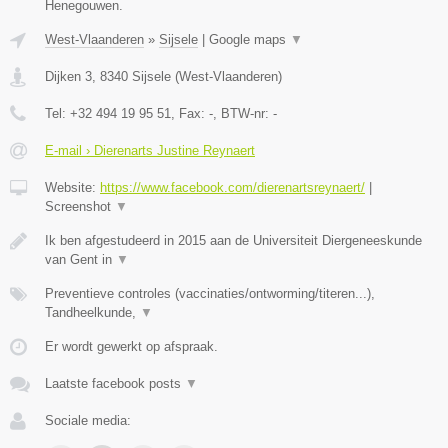
Henegouwen.
West-Vlaanderen
»
Sijsele
|
Google maps
▼
Dijken 3
,
8340
Sijsele
(
West-Vlaanderen
)
Tel:
+32 494 19 95 51
, Fax:
-
, BTW-nr:
-
E-mail › Dierenarts Justine Reynaert
Website:
https://www.facebook.com/dierenartsreynaert/
|
Screenshot
▼
Ik ben afgestudeerd in 2015 aan de Universiteit Diergeneeskunde
van Gent in
▼
Preventieve controles (vaccinaties/ontworming/titeren...),
Tandheelkunde,
▼
Er wordt gewerkt op afspraak.
Laatste facebook posts
▼
Sociale media: