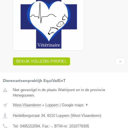
BEKIJK VOLLEDIG PROFIEL
Dierenartsenpraktijk EquiValEnT
Niet gevestigd in de plaats Wattripont en in de provincie
Henegouwen.
West-Vlaanderen
»
Loppem
|
Google maps
▼
Heidelbergstraat 34
,
8210
Loppem
(
West-Vlaanderen
)
Tel:
0495152094
, Fax:
-
, BTW-nr:
1010778305