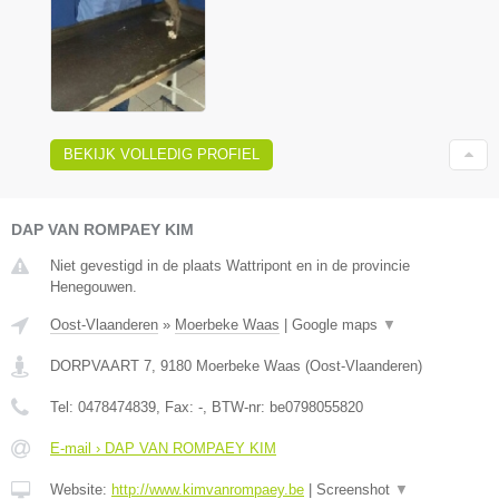
BEKIJK VOLLEDIG PROFIEL
DAP VAN ROMPAEY KIM
Niet gevestigd in de plaats Wattripont en in de provincie
Henegouwen.
Oost-Vlaanderen
»
Moerbeke Waas
|
Google maps
▼
DORPVAART 7
,
9180
Moerbeke Waas
(
Oost-Vlaanderen
)
Tel:
0478474839
, Fax:
-
, BTW-nr:
be0798055820
E-mail › DAP VAN ROMPAEY KIM
Website:
http://www.kimvanrompaey.be
|
Screenshot
▼