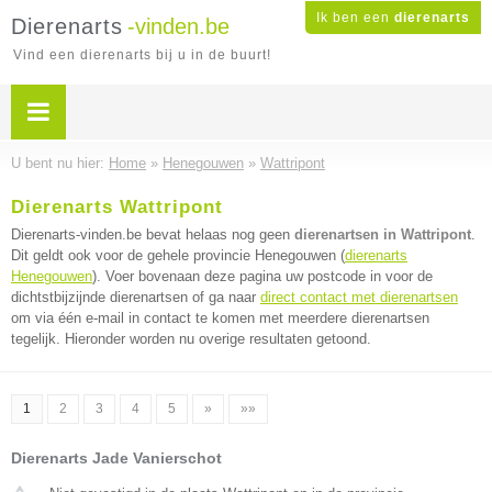
Ik ben een
dierenarts
Dierenarts
-vinden.be
Vind een dierenarts bij u in de buurt!
U bent nu hier:
Home
»
Henegouwen
»
Wattripont
Dierenarts Wattripont
Dierenarts-vinden.be bevat helaas nog geen
dierenartsen in Wattripont
.
Dit geldt ook voor de gehele provincie Henegouwen (
dierenarts
Henegouwen
). Voer bovenaan deze pagina uw postcode in voor de
dichtstbijzijnde dierenartsen of ga naar
direct contact met dierenartsen
om via één e-mail in contact te komen met meerdere dierenartsen
tegelijk. Hieronder worden nu overige resultaten getoond.
1
2
3
4
5
»
»»
Dierenarts Jade Vanierschot