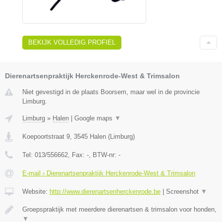
BEKIJK VOLLEDIG PROFIEL
Dierenartsenpraktijk Herckenrode-West & Trimsalon
Niet gevestigd in de plaats Boorsem, maar wel in de provincie
Limburg.
Limburg
»
Halen
|
Google maps
▼
Koepoortstraat 9
,
3545
Halen
(
Limburg
)
Tel:
013/556662
, Fax:
-
, BTW-nr:
-
E-mail › Dierenartsenpraktijk Herckenrode-West & Trimsalon
Website:
http://www.dierenartsenherckenrode.be
|
Screenshot
▼
Groepspraktijk met meerdere dierenartsen & trimsalon voor honden,
▼