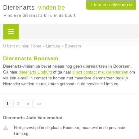
Ik ben een
dierenarts
Dierenarts
-vinden.be
Vind een dierenarts bij u in de buurt!
U bent nu hier:
Home
»
Limburg
»
Boorsem
Dierenarts Boorsem
Dierenarts-vinden.be bevat helaas nog geen
dierenartsen in Boorsem
.
Ga naar
dierenarts Limburg
of ga naar
direct contact met dierenartsen
om
via één e-mail in contact te komen met meerdere dierenartsen tegelijk.
Hieronder worden nu resultaten getoond uit de provincie Limburg.
1
2
»
»»
Dierenarts Jade Vanierschot
Niet gevestigd in de plaats Boorsem, maar wel in de provincie
Limburg.