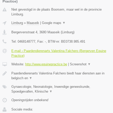
Practice)
Niet gevestigd in de plaats Boorsem, maar wel in de provincie
Limburg.
Limburg
»
Maaseik
|
Google maps
▼
Bergervenstraat 4
,
3680
Maaseik
(
Limburg
)
Tel:
0468148777
, Fax:
-
, BTW-nr:
BE0738.985.491
E-mail › Paardendierenarts Valentina Falchero (Bergerven Equine
Practice)
Website:
http://www.equinepractice.be
|
Screenshot
▼
Paardendierenarts Valentina Falchero biedt haar diensten aan in
belgisch en
▼
Gynaecologie, Neonatologie, Inwendige geneeskunde,
Spoedgevallen, Klinische
▼
Openingstijden onbekend
Sociale media: