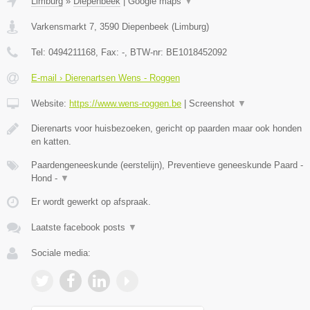
Limburg
»
Diepenbeek
|
Google maps
▼
Varkensmarkt 7
,
3590
Diepenbeek
(
Limburg
)
Tel:
0494211168
, Fax:
-
, BTW-nr:
BE1018452092
E-mail › Dierenartsen Wens - Roggen
Website:
https://www.wens-roggen.be
|
Screenshot
▼
Dierenarts voor huisbezoeken, gericht op paarden maar ook honden
en katten.
Paardengeneeskunde (eerstelijn), Preventieve geneeskunde Paard -
Hond -
▼
Er wordt gewerkt op afspraak.
Laatste facebook posts
▼
Sociale media: