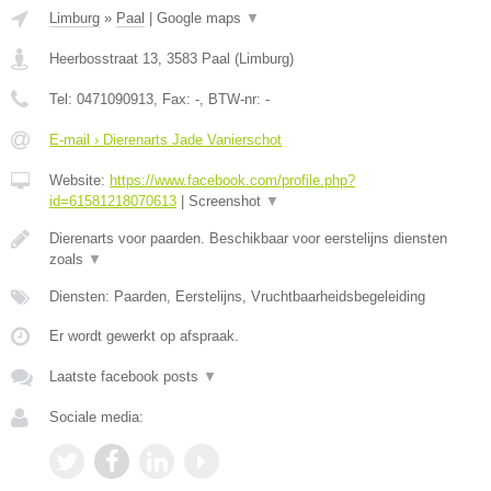
Limburg
»
Paal
|
Google maps
▼
Heerbosstraat 13
,
3583
Paal
(
Limburg
)
Tel:
0471090913
, Fax:
-
, BTW-nr:
-
E-mail › Dierenarts Jade Vanierschot
Website:
https://www.facebook.com/profile.php?
id=61581218070613
|
Screenshot
▼
Dierenarts voor paarden. Beschikbaar voor eerstelijns diensten
zoals
▼
Diensten: Paarden, Eerstelijns, Vruchtbaarheidsbegeleiding
Er wordt gewerkt op afspraak.
Laatste facebook posts
▼
Sociale media: