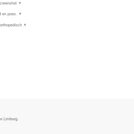
creenshot
▼
nd en poes.
▼
 orthopedisch
▼
ie Limburg.