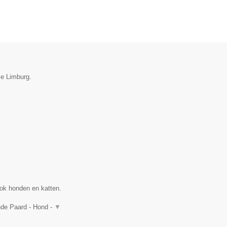
ie Limburg.
ok honden en katten.
nde Paard - Hond -
▼