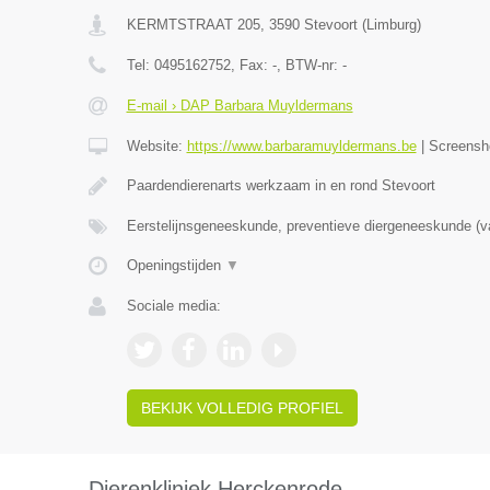
KERMTSTRAAT 205
,
3590
Stevoort
(
Limburg
)
Tel:
0495162752
, Fax:
-
, BTW-nr:
-
E-mail › DAP Barbara Muyldermans
Website:
https://www.barbaramuyldermans.be
|
Screensh
Paardendierenarts werkzaam in en rond Stevoort
Eerstelijnsgeneeskunde, preventieve diergeneeskunde (v
Openingstijden
▼
Sociale media:
BEKIJK VOLLEDIG PROFIEL
Dierenkliniek Herckenrode