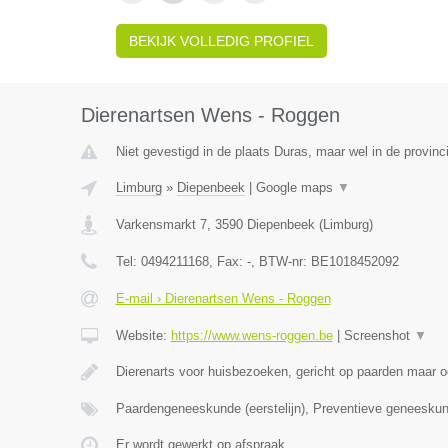
BEKIJK VOLLEDIG PROFIEL
Dierenartsen Wens - Roggen
Niet gevestigd in de plaats Duras, maar wel in de provinc
Limburg
»
Diepenbeek
|
Google maps
▼
Varkensmarkt 7
,
3590
Diepenbeek
(
Limburg
)
Tel:
0494211168
, Fax:
-
, BTW-nr:
BE1018452092
E-mail › Dierenartsen Wens - Roggen
Website:
https://www.wens-roggen.be
|
Screenshot
▼
Dierenarts voor huisbezoeken, gericht op paarden maar o
Paardengeneeskunde (eerstelijn), Preventieve geneesku
Er wordt gewerkt op afspraak.