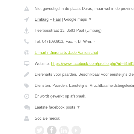
Niet gevestigd in de plaats Duras, maar wel in de provinc
Limburg
»
Paal
|
Google maps
▼
Heerbosstraat 13
,
3583
Paal
(
Limburg
)
Tel:
0471090913
, Fax:
-
, BTW-nr:
-
E-mail › Dierenarts Jade Vanierschot
Website:
https://www.facebook.com/profile.php?id=6158
Dierenarts voor paarden. Beschikbaar voor eerstelijns di
Diensten: Paarden, Eerstelijns, Vruchtbaarheidsbegeleidi
Er wordt gewerkt op afspraak.
Laatste facebook posts
▼
Sociale media: