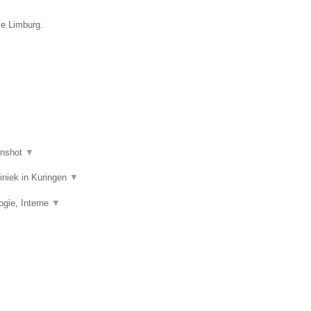
ie Limburg.
enshot
▼
liniek in Kuringen
▼
ogie, Interne
▼