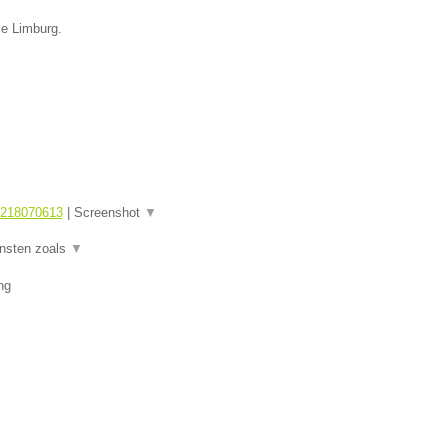
ie Limburg.
1218070613
|
Screenshot
▼
ensten zoals
▼
ng