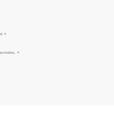
ot
▼
accinaties,
▼