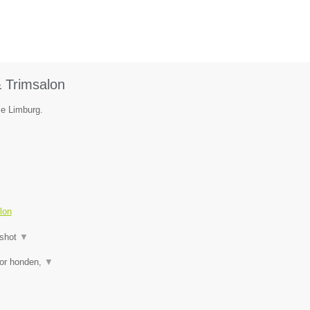
 Trimsalon
ie Limburg.
lon
shot
▼
oor honden,
▼