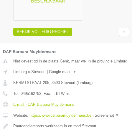
BEKIJK VOLLEDIG PROFIEL
DAP Barbara Muyldermans
Niet gevestigd in de plaats Genk, maar wel in de provincie Limburg.
Limburg
»
Stevoort
|
Google maps
▼
KERMTSTRAAT 205
,
3590
Stevoort
(
Limburg
)
Tel:
0495162752
, Fax:
-
, BTW-nr:
-
E-mail › DAP Barbara Muyldermans
Website:
https://www.barbaramuyldermans.be
|
Screenshot
▼
Paardendierenarts werkzaam in en rond Stevoort