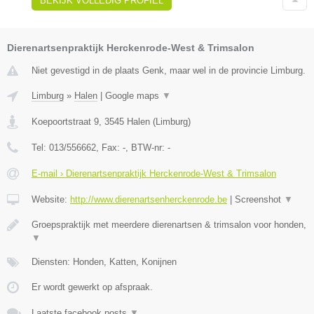
BEKIJK VOLLEDIG PROFIEL
Dierenartsenpraktijk Herckenrode-West & Trimsalon
Niet gevestigd in de plaats Genk, maar wel in de provincie Limburg.
Limburg
»
Halen
|
Google maps
▼
Koepoortstraat 9
,
3545
Halen
(
Limburg
)
Tel:
013/556662
, Fax:
-
, BTW-nr:
-
E-mail › Dierenartsenpraktijk Herckenrode-West & Trimsalon
Website:
http://www.dierenartsenherckenrode.be
|
Screenshot
▼
Groepspraktijk met meerdere dierenartsen & trimsalon voor honden,
▼
Diensten: Honden, Katten, Konijnen
Er wordt gewerkt op afspraak.
Laatste facebook posts
▼