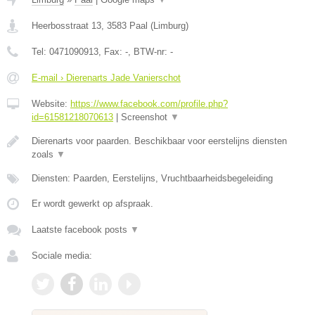
Heerbosstraat 13
,
3583
Paal
(
Limburg
)
Tel:
0471090913
, Fax:
-
, BTW-nr:
-
E-mail › Dierenarts Jade Vanierschot
Website:
https://www.facebook.com/profile.php?
id=61581218070613
|
Screenshot
▼
Dierenarts voor paarden. Beschikbaar voor eerstelijns diensten
zoals
▼
Diensten: Paarden, Eerstelijns, Vruchtbaarheidsbegeleiding
Er wordt gewerkt op afspraak.
Laatste facebook posts
▼
Sociale media: