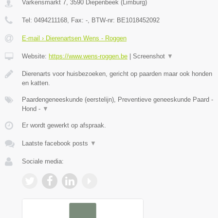
Varkensmarkt 7
,
3590
Diepenbeek
(
Limburg
)
Tel:
0494211168
, Fax:
-
, BTW-nr:
BE1018452092
E-mail › Dierenartsen Wens - Roggen
Website:
https://www.wens-roggen.be
|
Screenshot
▼
Dierenarts voor huisbezoeken, gericht op paarden maar ook honden
en katten.
Paardengeneeskunde (eerstelijn), Preventieve geneeskunde Paard -
Hond -
▼
Er wordt gewerkt op afspraak.
Laatste facebook posts
▼
Sociale media: