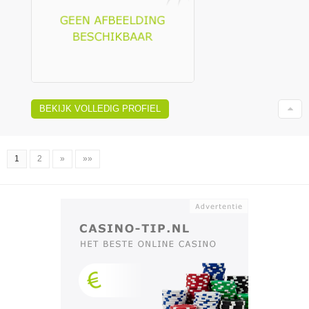
BEKIJK VOLLEDIG PROFIEL
1
2
»
»»