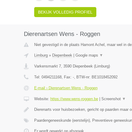
BEKIJK VOLLEDIG PROFIEL
Dierenartsen Wens - Roggen
Niet gevestigd in de plaats Hamont Achel, maar wel in de
Limburg
»
Diepenbeek
|
Google maps
▼
Varkensmarkt 7
,
3590
Diepenbeek
(
Limburg
)
Tel:
0494211168
, Fax:
-
, BTW-nr:
BE1018452092
E-mail › Dierenartsen Wens - Roggen
Website:
https://www.wens-roggen.be
|
Screenshot
▼
Dierenarts voor huisbezoeken, gericht op paarden maar o
Paardengeneeskunde (eerstelijn), Preventieve geneesku
Er wordt gewerkt op afspraak.