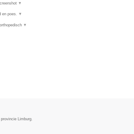
creenshot
▼
nd en poes.
▼
 orthopedisch
▼
 provincie Limburg.