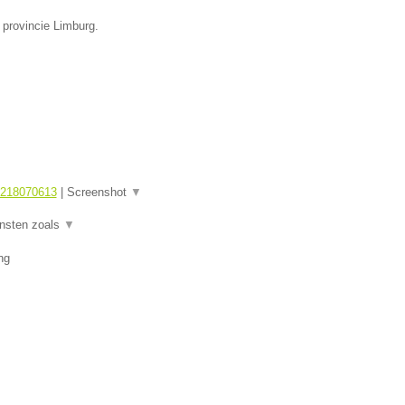
 provincie Limburg.
1218070613
|
Screenshot
▼
ensten zoals
▼
ng