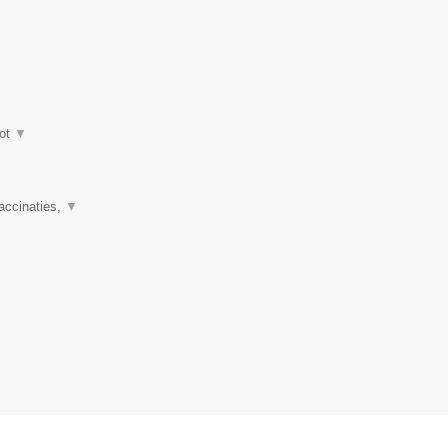
ot
▼
accinaties,
▼