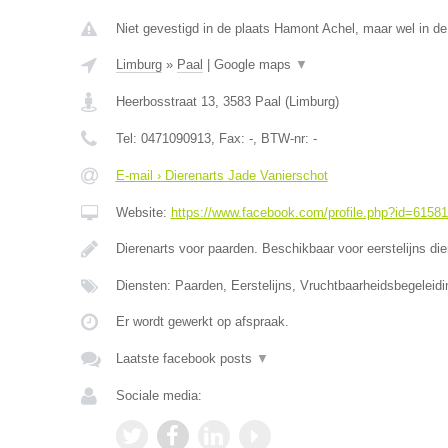
Niet gevestigd in de plaats Hamont Achel, maar wel in de
Limburg
»
Paal
|
Google maps
▼
Heerbosstraat 13
,
3583
Paal
(
Limburg
)
Tel:
0471090913
, Fax:
-
, BTW-nr:
-
E-mail › Dierenarts Jade Vanierschot
Website:
https://www.facebook.com/profile.php?id=6158
Dierenarts voor paarden. Beschikbaar voor eerstelijns di
Diensten: Paarden, Eerstelijns, Vruchtbaarheidsbegeleidi
Er wordt gewerkt op afspraak.
Laatste facebook posts
▼
Sociale media: