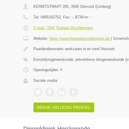
KERMTSTRAAT 205
,
3590
Stevoort
(
Limburg
)
Tel:
0495162752
, Fax:
-
, BTW-nr:
-
E-mail › DAP Barbara Muyldermans
Website:
https://www.barbaramuyldermans.be
|
Screensh
Paardendierenarts werkzaam in en rond Stevoort
Eerstelijnsgeneeskunde, preventieve diergeneeskunde (v
Openingstijden
▼
Sociale media:
BEKIJK VOLLEDIG PROFIEL
Dierenkliniek Herckenrode