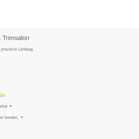
 Trimsalon
 provincie Limburg.
lon
shot
▼
oor honden,
▼