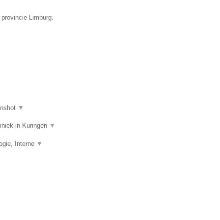
 provincie Limburg.
enshot
▼
liniek in Kuringen
▼
ogie, Interne
▼