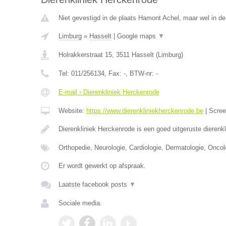
Niet gevestigd in de plaats Hamont Achel, maar wel in de
Limburg
»
Hasselt
|
Google maps
▼
Holrakkerstraat 15
,
3511
Hasselt
(
Limburg
)
Tel:
011/256134
, Fax:
-
, BTW-nr:
-
E-mail › Dierenkliniek Herckenrode
Website:
https://www.dierenkliniekherckenrode.be
|
Scre
Dierenkliniek Herckenrode is een goed uitgeruste dierenk
Orthopedie, Neurologie, Cardiologie, Dermatologie, Oncol
Er wordt gewerkt op afspraak.
Laatste facebook posts
▼
Sociale media: