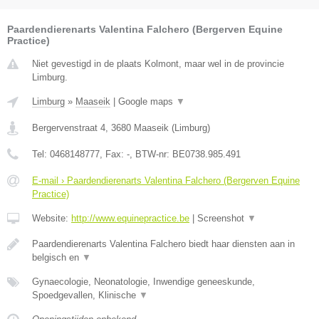
Paardendierenarts Valentina Falchero (Bergerven Equine
Practice)
Niet gevestigd in de plaats Kolmont, maar wel in de provincie
Limburg.
Limburg
»
Maaseik
|
Google maps
▼
Bergervenstraat 4
,
3680
Maaseik
(
Limburg
)
Tel:
0468148777
, Fax:
-
, BTW-nr:
BE0738.985.491
E-mail › Paardendierenarts Valentina Falchero (Bergerven Equine
Practice)
Website:
http://www.equinepractice.be
|
Screenshot
▼
Paardendierenarts Valentina Falchero biedt haar diensten aan in
belgisch en
▼
Gynaecologie, Neonatologie, Inwendige geneeskunde,
Spoedgevallen, Klinische
▼