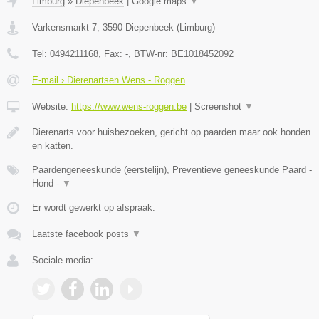
Limburg
»
Diepenbeek
|
Google maps
▼
Varkensmarkt 7
,
3590
Diepenbeek
(
Limburg
)
Tel:
0494211168
, Fax:
-
, BTW-nr:
BE1018452092
E-mail › Dierenartsen Wens - Roggen
Website:
https://www.wens-roggen.be
|
Screenshot
▼
Dierenarts voor huisbezoeken, gericht op paarden maar ook honden
en katten.
Paardengeneeskunde (eerstelijn), Preventieve geneeskunde Paard -
Hond -
▼
Er wordt gewerkt op afspraak.
Laatste facebook posts
▼
Sociale media: