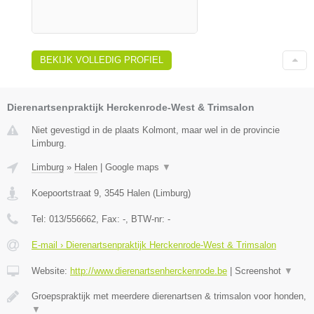
BEKIJK VOLLEDIG PROFIEL
Dierenartsenpraktijk Herckenrode-West & Trimsalon
Niet gevestigd in de plaats Kolmont, maar wel in de provincie
Limburg.
Limburg
»
Halen
|
Google maps
▼
Koepoortstraat 9
,
3545
Halen
(
Limburg
)
Tel:
013/556662
, Fax:
-
, BTW-nr:
-
E-mail › Dierenartsenpraktijk Herckenrode-West & Trimsalon
Website:
http://www.dierenartsenherckenrode.be
|
Screenshot
▼
Groepspraktijk met meerdere dierenartsen & trimsalon voor honden,
▼