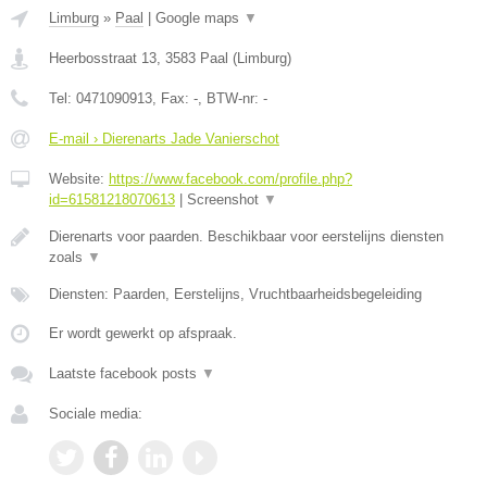
Limburg
»
Paal
|
Google maps
▼
Heerbosstraat 13
,
3583
Paal
(
Limburg
)
Tel:
0471090913
, Fax:
-
, BTW-nr:
-
E-mail › Dierenarts Jade Vanierschot
Website:
https://www.facebook.com/profile.php?
id=61581218070613
|
Screenshot
▼
Dierenarts voor paarden. Beschikbaar voor eerstelijns diensten
zoals
▼
Diensten: Paarden, Eerstelijns, Vruchtbaarheidsbegeleiding
Er wordt gewerkt op afspraak.
Laatste facebook posts
▼
Sociale media: