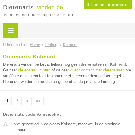
Ik ben een
dierenarts
Dierenarts
-vinden.be
Vind een dierenarts bij u in de buurt!
U bent nu hier:
Home
»
Limburg
»
Kolmont
Dierenarts Kolmont
Dierenarts-vinden.be bevat helaas nog geen
dierenartsen in Kolmont
.
Ga naar
dierenarts Limburg
of ga naar
direct contact met dierenartsen
om
via één e-mail in contact te komen met meerdere dierenartsen tegelijk.
Hieronder worden nu resultaten getoond uit de provincie Limburg.
1
2
»
»»
Dierenarts Jade Vanierschot
Niet gevestigd in de plaats Kolmont, maar wel in de provincie
Limburg.