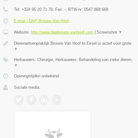
Tel:
+324 95 20 71 78
, Fax:
-
, BTW-nr:
0547.868.668
E-mail › DAP Brouns-Van Hoof
Website:
http://www.dapbrouns-vanhoof.com
|
Screenshot
▼
Dierenartsenpraktijk Brouns-Van Hoof te Eksel is actief voor grote
▼
Herkauwers: Chirurgie, Herkauwers: Behandeling van zieke dieren,
▼
Openingstijden onbekend
Sociale media: