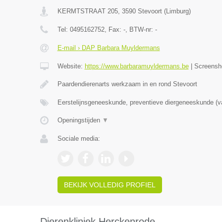
KERMTSTRAAT 205
,
3590
Stevoort
(
Limburg
)
Tel:
0495162752
, Fax:
-
, BTW-nr:
-
E-mail › DAP Barbara Muyldermans
Website:
https://www.barbaramuyldermans.be
|
Screensh
Paardendierenarts werkzaam in en rond Stevoort
Eerstelijnsgeneeskunde, preventieve diergeneeskunde (v
Openingstijden
▼
Sociale media:
BEKIJK VOLLEDIG PROFIEL
Dierenkliniek Herckenrode