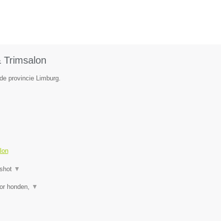
 Trimsalon
de provincie Limburg.
lon
shot
▼
oor honden,
▼