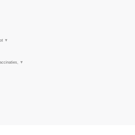
ot
▼
accinaties,
▼