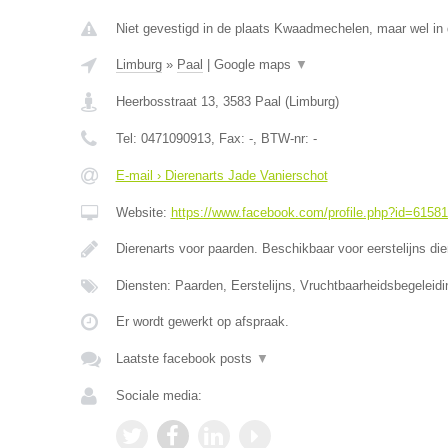
Niet gevestigd in de plaats Kwaadmechelen, maar wel in 
Limburg
»
Paal
|
Google maps
▼
Heerbosstraat 13
,
3583
Paal
(
Limburg
)
Tel:
0471090913
, Fax:
-
, BTW-nr:
-
E-mail › Dierenarts Jade Vanierschot
Website:
https://www.facebook.com/profile.php?id=6158
Dierenarts voor paarden. Beschikbaar voor eerstelijns di
Diensten: Paarden, Eerstelijns, Vruchtbaarheidsbegeleidi
Er wordt gewerkt op afspraak.
Laatste facebook posts
▼
Sociale media: