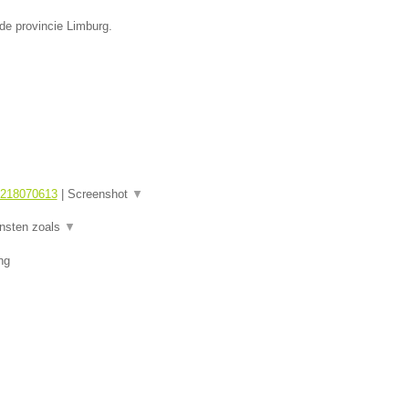
de provincie Limburg.
1218070613
|
Screenshot
▼
ensten zoals
▼
ng