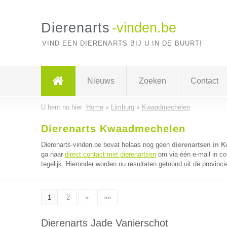
Dierenarts
-vinden.be
VIND EEN DIERENARTS BIJ U IN DE BUURT!
Nieuws
Zoeken
Contact
U bent nu hier:
Home
»
Limburg
»
Kwaadmechelen
Dierenarts Kwaadmechelen
Dierenarts-vinden.be bevat helaas nog geen
dierenartsen in 
ga naar
direct contact met dierenartsen
om via één e-mail in c
tegelijk. Hieronder worden nu resultaten getoond uit de provinci
1
2
»
»»
Dierenarts Jade Vanierschot