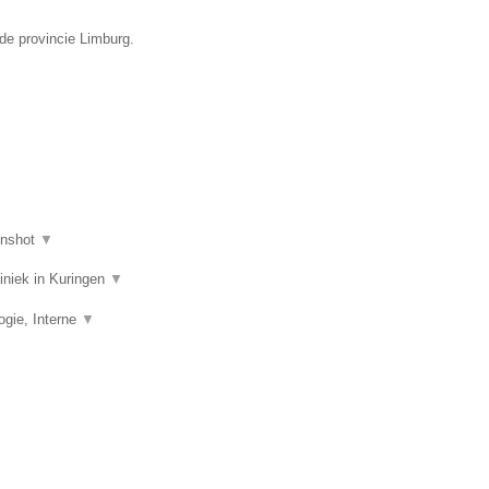
de provincie Limburg.
enshot
▼
liniek in Kuringen
▼
ogie, Interne
▼