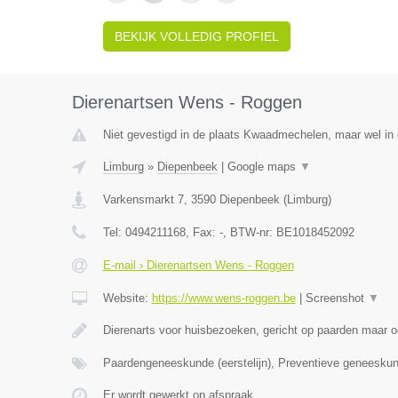
BEKIJK VOLLEDIG PROFIEL
Dierenartsen Wens - Roggen
Niet gevestigd in de plaats Kwaadmechelen, maar wel in 
Limburg
»
Diepenbeek
|
Google maps
▼
Varkensmarkt 7
,
3590
Diepenbeek
(
Limburg
)
Tel:
0494211168
, Fax:
-
, BTW-nr:
BE1018452092
E-mail › Dierenartsen Wens - Roggen
Website:
https://www.wens-roggen.be
|
Screenshot
▼
Dierenarts voor huisbezoeken, gericht op paarden maar o
Paardengeneeskunde (eerstelijn), Preventieve geneesku
Er wordt gewerkt op afspraak.