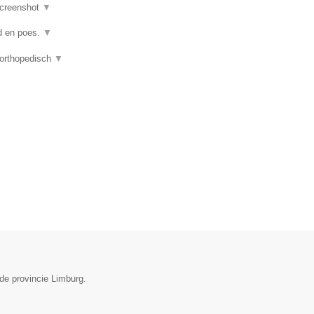
creenshot
▼
nd en poes.
▼
 orthopedisch
▼
de provincie Limburg.