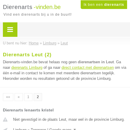
Ik ben een
dierenarts
Dierenarts
-vinden.be
Vind een dierenarts bij u in de buurt!
U bent nu hier:
Home
»
Limburg
»
Leut
Dierenarts Leut (2)
Dierenarts-vinden.be bevat helaas nog geen
dierenartsen in Leut
. Ga
naar
dierenarts Limburg
of ga naar
direct contact met dierenartsen
om via
één e-mail in contact te komen met meerdere dierenartsen tegelijk.
Hieronder worden nu resultaten getoond uit de provincie Limburg.
««
«
1
2
Dierenarts lenaerts kristel
Niet gevestigd in de plaats Leut, maar wel in de provincie Limburg.
Limburg
»
Tongeren
|
Google maps
▼