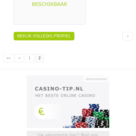
BEKIJK VOLLEDIG PROFIEL
««
«
1
2
Uw advertentie hier? Mail ons