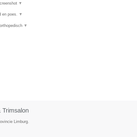
creenshot
▼
nd en poes.
▼
 orthopedisch
▼
 Trimsalon
rovincie Limburg.