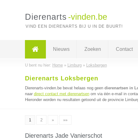
Dierenarts
-vinden.be
VIND EEN DIERENARTS BIJ U IN DE BUURT!
Nieuws
Zoeken
Contact
U bent nu hier:
Home
»
Limburg
»
Loksbergen
Dierenarts Loksbergen
Dierenarts-vinden.be bevat helaas nog geen
dierenartsen in 
naar
direct contact met dierenartsen
om via één e-mail in conta
Hieronder worden nu resultaten getoond uit de provincie Limbur
1
2
»
»»
Dierenarts Jade Vanierschot