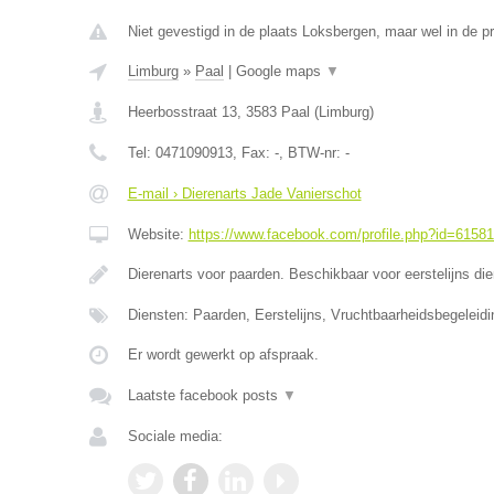
Niet gevestigd in de plaats Loksbergen, maar wel in de p
Limburg
»
Paal
|
Google maps
▼
Heerbosstraat 13
,
3583
Paal
(
Limburg
)
Tel:
0471090913
, Fax:
-
, BTW-nr:
-
E-mail › Dierenarts Jade Vanierschot
Website:
https://www.facebook.com/profile.php?id=6158
Dierenarts voor paarden. Beschikbaar voor eerstelijns di
Diensten: Paarden, Eerstelijns, Vruchtbaarheidsbegeleidi
Er wordt gewerkt op afspraak.
Laatste facebook posts
▼
Sociale media: