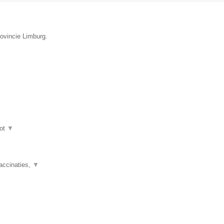
rovincie Limburg.
ot
▼
accinaties,
▼