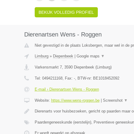
BEKIJK VOLLEDIG PROFIEL
Dierenartsen Wens - Roggen
Niet gevestigd in de plaats Loksbergen, maar wel in de p
Limburg
»
Diepenbeek
|
Google maps
▼
Varkensmarkt 7
,
3590
Diepenbeek
(
Limburg
)
Tel:
0494211168
, Fax:
-
, BTW-nr:
BE1018452092
E-mail › Dierenartsen Wens - Roggen
Website:
https://www.wens-roggen.be
|
Screenshot
▼
Dierenarts voor huisbezoeken, gericht op paarden maar o
Paardengeneeskunde (eerstelijn), Preventieve geneesku
Er wordt gewerkt op afspraak.