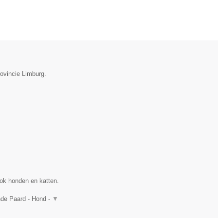
rovincie Limburg.
ok honden en katten.
nde Paard - Hond -
▼