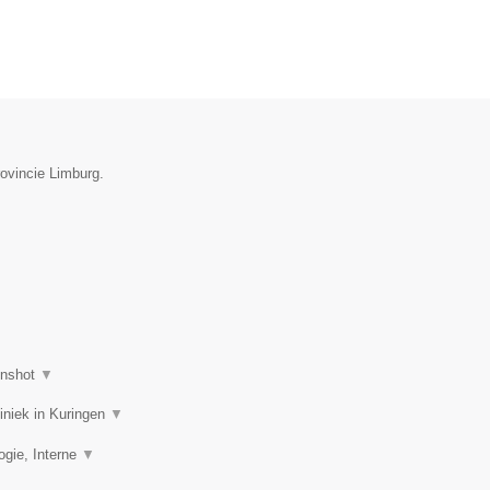
rovincie Limburg.
enshot
▼
liniek in Kuringen
▼
ogie, Interne
▼