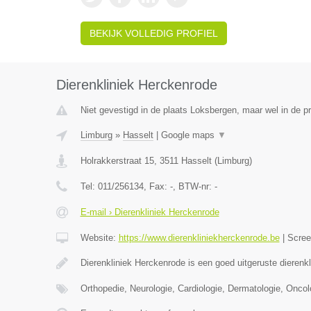
BEKIJK VOLLEDIG PROFIEL
Dierenkliniek Herckenrode
Niet gevestigd in de plaats Loksbergen, maar wel in de p
Limburg
»
Hasselt
|
Google maps
▼
Holrakkerstraat 15
,
3511
Hasselt
(
Limburg
)
Tel:
011/256134
, Fax:
-
, BTW-nr:
-
E-mail › Dierenkliniek Herckenrode
Website:
https://www.dierenkliniekherckenrode.be
|
Scre
Dierenkliniek Herckenrode is een goed uitgeruste dierenk
Orthopedie, Neurologie, Cardiologie, Dermatologie, Oncol