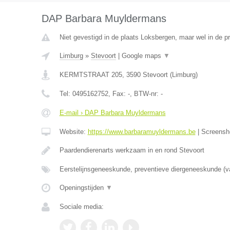
DAP Barbara Muyldermans
Niet gevestigd in de plaats Loksbergen, maar wel in de p
Limburg
»
Stevoort
|
Google maps
▼
KERMTSTRAAT 205
,
3590
Stevoort
(
Limburg
)
Tel:
0495162752
, Fax:
-
, BTW-nr:
-
E-mail › DAP Barbara Muyldermans
Website:
https://www.barbaramuyldermans.be
|
Screensh
Paardendierenarts werkzaam in en rond Stevoort
Eerstelijnsgeneeskunde, preventieve diergeneeskunde (v
Openingstijden
▼
Sociale media: