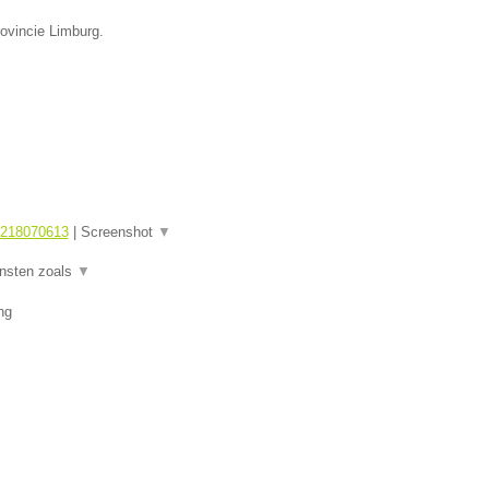
rovincie Limburg.
1218070613
|
Screenshot
▼
ensten zoals
▼
ng