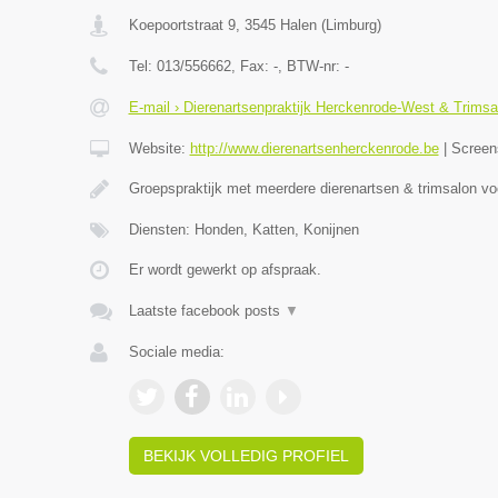
Koepoortstraat 9
,
3545
Halen
(
Limburg
)
Tel:
013/556662
, Fax:
-
, BTW-nr:
-
E-mail › Dierenartsenpraktijk Herckenrode-West & Trimsa
Website:
http://www.dierenartsenherckenrode.be
|
Screen
Groepspraktijk met meerdere dierenartsen & trimsalon v
Diensten: Honden, Katten, Konijnen
Er wordt gewerkt op afspraak.
Laatste facebook posts
▼
Sociale media:
BEKIJK VOLLEDIG PROFIEL