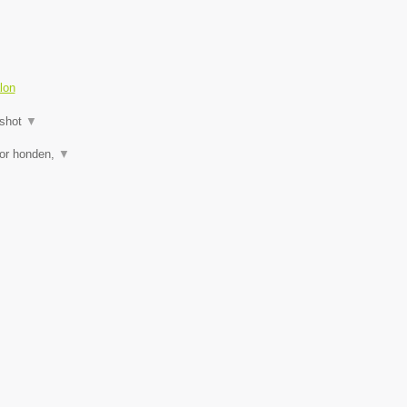
lon
shot
▼
oor honden,
▼