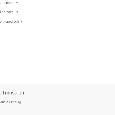
creenshot
▼
nd en poes.
▼
 orthopedisch
▼
 Trimsalon
ovincie Limburg.