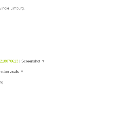
ovincie Limburg.
1218070613
|
Screenshot
▼
ensten zoals
▼
ng