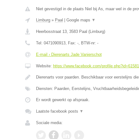
Niet gevestigd in de plaats Niel bij As, maar wel in de pr
Limburg
»
Paal
|
Google maps
▼
Heerbosstraat 13
,
3583
Paal
(
Limburg
)
Tel:
0471090913
, Fax:
-
, BTW-nr:
-
E-mail › Dierenarts Jade Vanierschot
Website:
https://www.facebook.com/profile.php?id=6158
Dierenarts voor paarden. Beschikbaar voor eerstelijns di
Diensten: Paarden, Eerstelijns, Vruchtbaarheidsbegeleidi
Er wordt gewerkt op afspraak.
Laatste facebook posts
▼
Sociale media: