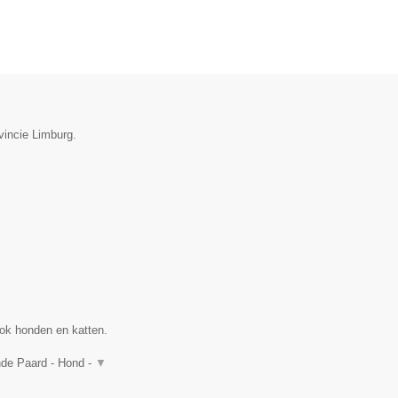
ovincie Limburg.
ok honden en katten.
nde Paard - Hond -
▼