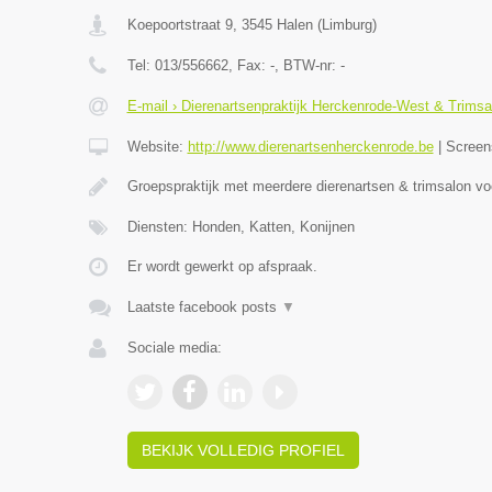
Koepoortstraat 9
,
3545
Halen
(
Limburg
)
Tel:
013/556662
, Fax:
-
, BTW-nr:
-
E-mail › Dierenartsenpraktijk Herckenrode-West & Trimsa
Website:
http://www.dierenartsenherckenrode.be
|
Screen
Groepspraktijk met meerdere dierenartsen & trimsalon v
Diensten: Honden, Katten, Konijnen
Er wordt gewerkt op afspraak.
Laatste facebook posts
▼
Sociale media:
BEKIJK VOLLEDIG PROFIEL