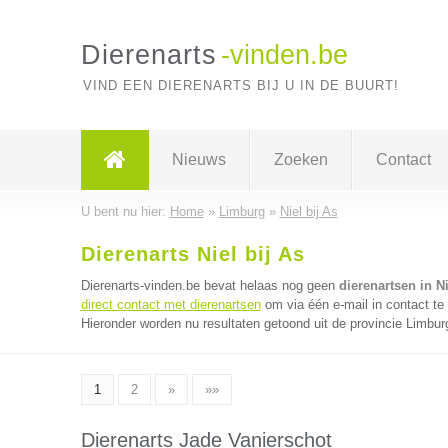
Dierenarts
-vinden.be
VIND EEN DIERENARTS BIJ U IN DE BUURT!
Nieuws
Zoeken
Contact
U bent nu hier:
Home
»
Limburg
»
Niel bij As
Dierenarts Niel bij As
Dierenarts-vinden.be bevat helaas nog geen
dierenartsen in Ni
direct contact met dierenartsen
om via één e-mail in contact te
Hieronder worden nu resultaten getoond uit de provincie Limbur
1
2
»
»»
Dierenarts Jade Vanierschot