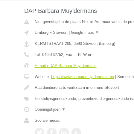
DAP Barbara Muyldermans
Niet gevestigd in de plaats Niel bij As, maar wel in de pr
Limburg
»
Stevoort
|
Google maps
▼
KERMTSTRAAT 205
,
3590
Stevoort
(
Limburg
)
Tel:
0495162752
, Fax:
-
, BTW-nr:
-
E-mail › DAP Barbara Muyldermans
Website:
https://www.barbaramuyldermans.be
|
Screensh
Paardendierenarts werkzaam in en rond Stevoort
Eerstelijnsgeneeskunde, preventieve diergeneeskunde (v
Openingstijden
▼
Sociale media: