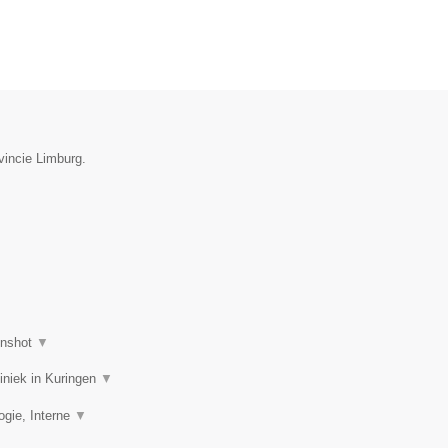
ovincie Limburg.
enshot
▼
liniek in Kuringen
▼
ogie, Interne
▼