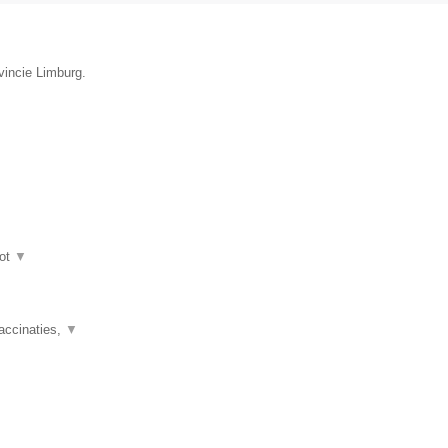
ovincie Limburg.
ot
▼
accinaties,
▼