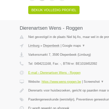
BEKIJK VOLLEDIG PROFIEL
Dierenartsen Wens - Roggen
Niet gevestigd in de plaats Niel bij As, maar wel in de pr
Limburg
»
Diepenbeek
|
Google maps
▼
Varkensmarkt 7
,
3590
Diepenbeek
(
Limburg
)
Tel:
0494211168
, Fax:
-
, BTW-nr:
BE1018452092
E-mail › Dierenartsen Wens - Roggen
Website:
https://www.wens-roggen.be
|
Screenshot
▼
Dierenarts voor huisbezoeken, gericht op paarden maar o
Paardengeneeskunde (eerstelijn), Preventieve geneesku
Er wordt gewerkt op afspraak.