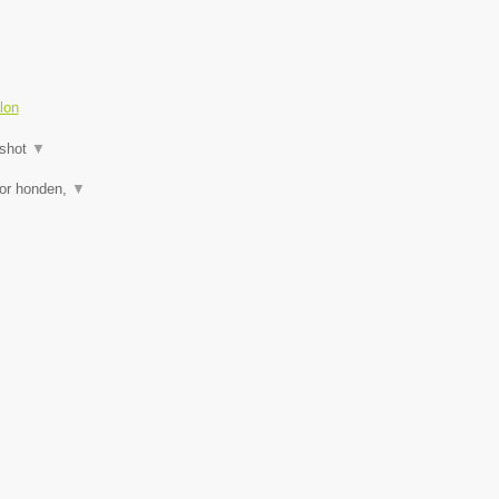
lon
shot
▼
oor honden,
▼