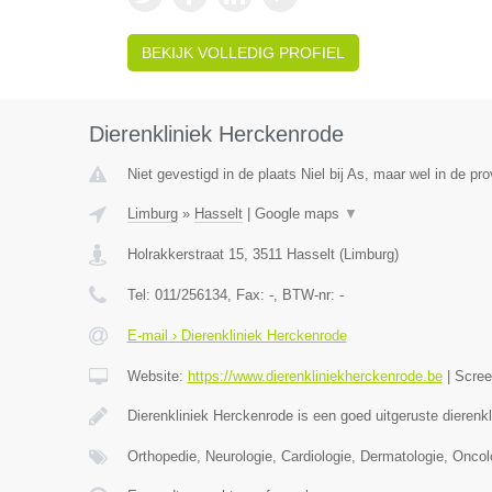
BEKIJK VOLLEDIG PROFIEL
Dierenkliniek Herckenrode
Niet gevestigd in de plaats Niel bij As, maar wel in de pr
Limburg
»
Hasselt
|
Google maps
▼
Holrakkerstraat 15
,
3511
Hasselt
(
Limburg
)
Tel:
011/256134
, Fax:
-
, BTW-nr:
-
E-mail › Dierenkliniek Herckenrode
Website:
https://www.dierenkliniekherckenrode.be
|
Scre
Dierenkliniek Herckenrode is een goed uitgeruste dierenk
Orthopedie, Neurologie, Cardiologie, Dermatologie, Oncol