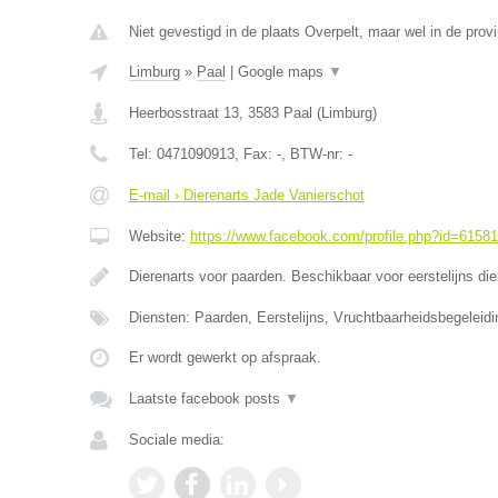
Niet gevestigd in de plaats Overpelt, maar wel in de prov
Limburg
»
Paal
|
Google maps
▼
Heerbosstraat 13
,
3583
Paal
(
Limburg
)
Tel:
0471090913
, Fax:
-
, BTW-nr:
-
E-mail › Dierenarts Jade Vanierschot
Website:
https://www.facebook.com/profile.php?id=6158
Dierenarts voor paarden. Beschikbaar voor eerstelijns di
Diensten: Paarden, Eerstelijns, Vruchtbaarheidsbegeleidi
Er wordt gewerkt op afspraak.
Laatste facebook posts
▼
Sociale media: