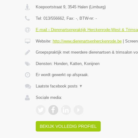
Koepoortstraat 9
,
3545
Halen
(
Limburg
)
Tel:
013/556662
, Fax:
-
, BTW-nr:
-
E-mail › Dierenartsenpraktijk Herckenrode-West & Trimsa
Website:
http://www.dierenartsenherckenrode.be
|
Screen
Groepspraktijk met meerdere dierenartsen & trimsalon v
Diensten: Honden, Katten, Konijnen
Er wordt gewerkt op afspraak.
Laatste facebook posts
▼
Sociale media:
BEKIJK VOLLEDIG PROFIEL