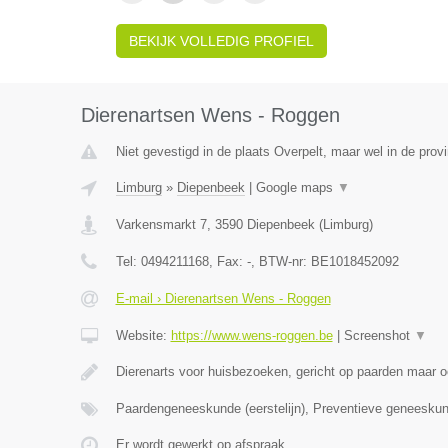
BEKIJK VOLLEDIG PROFIEL
Dierenartsen Wens - Roggen
Niet gevestigd in de plaats Overpelt, maar wel in de prov
Limburg
»
Diepenbeek
|
Google maps
▼
Varkensmarkt 7
,
3590
Diepenbeek
(
Limburg
)
Tel:
0494211168
, Fax:
-
, BTW-nr:
BE1018452092
E-mail › Dierenartsen Wens - Roggen
Website:
https://www.wens-roggen.be
|
Screenshot
▼
Dierenarts voor huisbezoeken, gericht op paarden maar o
Paardengeneeskunde (eerstelijn), Preventieve geneesku
Er wordt gewerkt op afspraak.