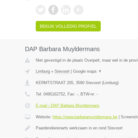
BEKIJK VOLLEDIG PROFIEL
DAP Barbara Muyldermans
Niet gevestigd in de plaats Overpelt, maar wel in de prov
Limburg
»
Stevoort
|
Google maps
▼
KERMTSTRAAT 205
,
3590
Stevoort
(
Limburg
)
Tel:
0495162752
, Fax:
-
, BTW-nr:
-
E-mail › DAP Barbara Muyldermans
Website:
https://www.barbaramuyldermans.be
|
Screensh
Paardendierenarts werkzaam in en rond Stevoort