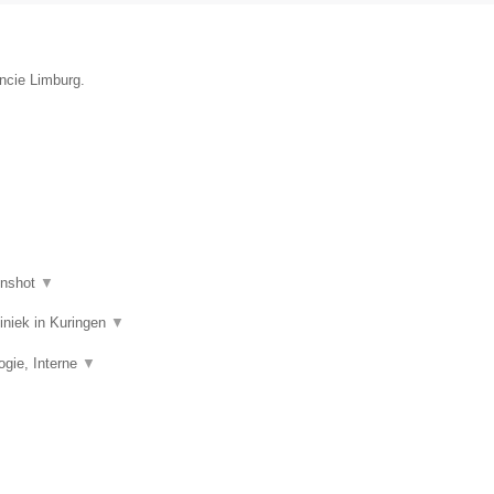
incie Limburg.
enshot
▼
liniek in Kuringen
▼
ogie, Interne
▼