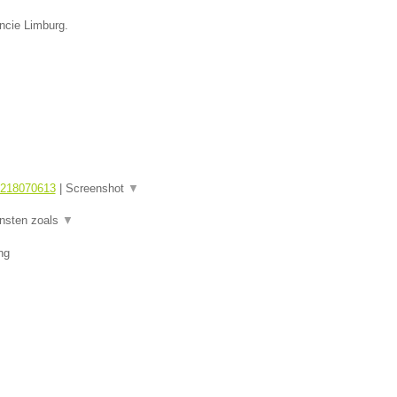
incie Limburg.
1218070613
|
Screenshot
▼
ensten zoals
▼
ng