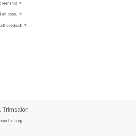
creenshot
▼
nd en poes.
▼
 orthopedisch
▼
 Trimsalon
incie Limburg.