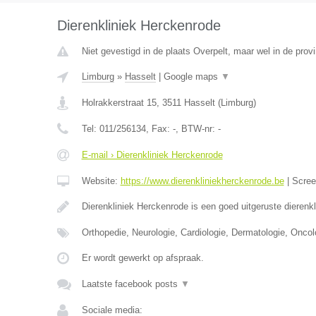
Dierenkliniek Herckenrode
Niet gevestigd in de plaats Overpelt, maar wel in de prov
Limburg
»
Hasselt
|
Google maps
▼
Holrakkerstraat 15
,
3511
Hasselt
(
Limburg
)
Tel:
011/256134
, Fax:
-
, BTW-nr:
-
E-mail › Dierenkliniek Herckenrode
Website:
https://www.dierenkliniekherckenrode.be
|
Scre
Dierenkliniek Herckenrode is een goed uitgeruste dierenk
Orthopedie, Neurologie, Cardiologie, Dermatologie, Oncol
Er wordt gewerkt op afspraak.
Laatste facebook posts
▼
Sociale media: