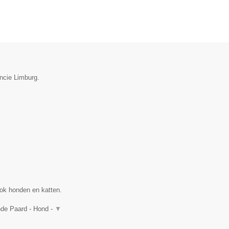
incie Limburg.
ok honden en katten.
nde Paard - Hond -
▼