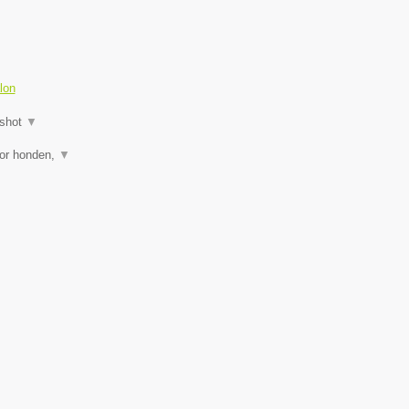
lon
shot
▼
oor honden,
▼