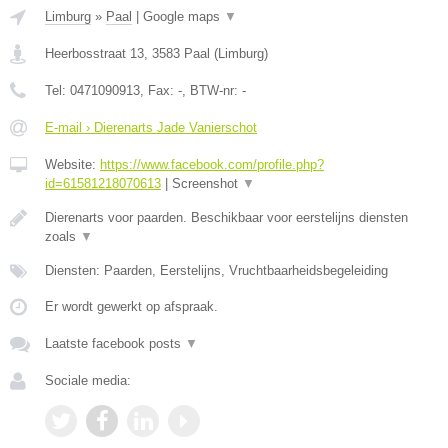
Limburg
»
Paal
|
Google maps
▼
Heerbosstraat 13
,
3583
Paal
(
Limburg
)
Tel:
0471090913
, Fax:
-
, BTW-nr:
-
E-mail › Dierenarts Jade Vanierschot
Website:
https://www.facebook.com/profile.php?
id=61581218070613
|
Screenshot
▼
Dierenarts voor paarden. Beschikbaar voor eerstelijns diensten
zoals
▼
Diensten: Paarden, Eerstelijns, Vruchtbaarheidsbegeleiding
Er wordt gewerkt op afspraak.
Laatste facebook posts
▼
Sociale media: