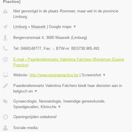
Practice)
Niet gevestigd in de plaats Rosmeer, maar wel in de provincie
Limburg.
Limburg
»
Maaseik
|
Google maps
▼
Bergervenstraat 4
,
3680
Maaseik
(
Limburg
)
Tel:
0468148777
, Fax:
-
, BTW-nr:
BE0738.985.491
E-mail › Paardendierenarts Valentina Falchero (Bergerven Equine
Practice)
Website:
http://www.equinepractice.be
|
Screenshot
▼
Paardendierenarts Valentina Falchero biedt haar diensten aan in
belgisch en
▼
Gynaecologie, Neonatologie, Inwendige geneeskunde,
Spoedgevallen, Klinische
▼
Openingstijden onbekend
Sociale media: