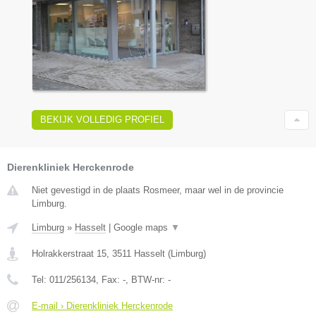
BEKIJK VOLLEDIG PROFIEL
Dierenkliniek Herckenrode
Niet gevestigd in de plaats Rosmeer, maar wel in de provincie
Limburg.
Limburg
»
Hasselt
|
Google maps
▼
Holrakkerstraat 15
,
3511
Hasselt
(
Limburg
)
Tel:
011/256134
, Fax:
-
, BTW-nr:
-
E-mail › Dierenkliniek Herckenrode