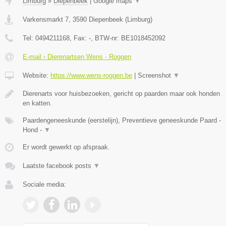
Limburg
»
Diepenbeek
|
Google maps
▼
Varkensmarkt 7
,
3590
Diepenbeek
(
Limburg
)
Tel:
0494211168
, Fax:
-
, BTW-nr:
BE1018452092
E-mail › Dierenartsen Wens - Roggen
Website:
https://www.wens-roggen.be
|
Screenshot
▼
Dierenarts voor huisbezoeken, gericht op paarden maar ook honden
en katten.
Paardengeneeskunde (eerstelijn), Preventieve geneeskunde Paard -
Hond -
▼
Er wordt gewerkt op afspraak.
Laatste facebook posts
▼
Sociale media: