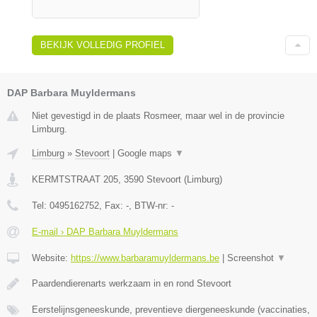
BEKIJK VOLLEDIG PROFIEL
DAP Barbara Muyldermans
Niet gevestigd in de plaats Rosmeer, maar wel in de provincie
Limburg.
Limburg
»
Stevoort
|
Google maps
▼
KERMTSTRAAT 205
,
3590
Stevoort
(
Limburg
)
Tel:
0495162752
, Fax:
-
, BTW-nr:
-
E-mail › DAP Barbara Muyldermans
Website:
https://www.barbaramuyldermans.be
|
Screenshot
▼
Paardendierenarts werkzaam in en rond Stevoort
Eerstelijnsgeneeskunde, preventieve diergeneeskunde (vaccinaties,