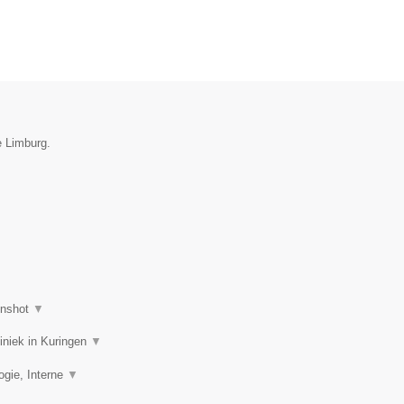
e Limburg.
enshot
▼
liniek in Kuringen
▼
ogie, Interne
▼