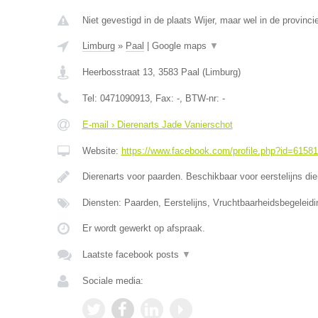
Niet gevestigd in de plaats Wijer, maar wel in de provinci
Limburg
»
Paal
|
Google maps
▼
Heerbosstraat 13
,
3583
Paal
(
Limburg
)
Tel:
0471090913
, Fax:
-
, BTW-nr:
-
E-mail › Dierenarts Jade Vanierschot
Website:
https://www.facebook.com/profile.php?id=6158
Dierenarts voor paarden. Beschikbaar voor eerstelijns di
Diensten: Paarden, Eerstelijns, Vruchtbaarheidsbegeleidi
Er wordt gewerkt op afspraak.
Laatste facebook posts
▼
Sociale media: