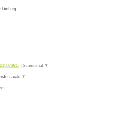
e Limburg.
1218070613
|
Screenshot
▼
ensten zoals
▼
ng