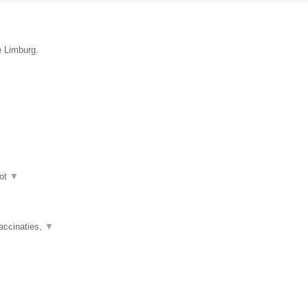
e Limburg.
ot
▼
accinaties,
▼