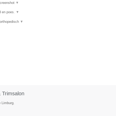
creenshot
▼
nd en poes.
▼
 orthopedisch
▼
 Trimsalon
e Limburg.