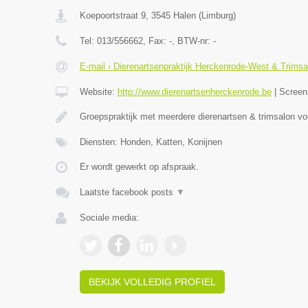
Koepoortstraat 9
,
3545
Halen
(
Limburg
)
Tel:
013/556662
, Fax:
-
, BTW-nr:
-
E-mail › Dierenartsenpraktijk Herckenrode-West & Trimsa
Website:
http://www.dierenartsenherckenrode.be
|
Screen
Groepspraktijk met meerdere dierenartsen & trimsalon v
Diensten: Honden, Katten, Konijnen
Er wordt gewerkt op afspraak.
Laatste facebook posts
▼
Sociale media:
BEKIJK VOLLEDIG PROFIEL