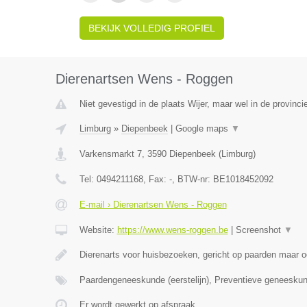
BEKIJK VOLLEDIG PROFIEL
Dierenartsen Wens - Roggen
Niet gevestigd in de plaats Wijer, maar wel in de provinci
Limburg
»
Diepenbeek
|
Google maps
▼
Varkensmarkt 7
,
3590
Diepenbeek
(
Limburg
)
Tel:
0494211168
, Fax:
-
, BTW-nr:
BE1018452092
E-mail › Dierenartsen Wens - Roggen
Website:
https://www.wens-roggen.be
|
Screenshot
▼
Dierenarts voor huisbezoeken, gericht op paarden maar o
Paardengeneeskunde (eerstelijn), Preventieve geneesku
Er wordt gewerkt op afspraak.