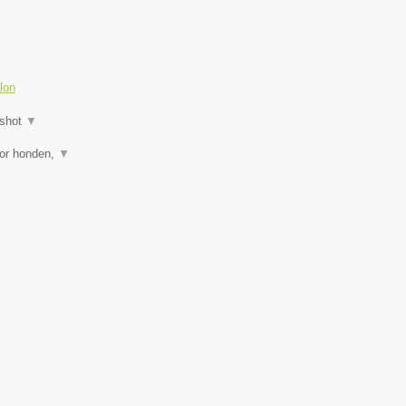
lon
shot
▼
oor honden,
▼