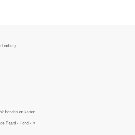
e Limburg.
ok honden en katten.
nde Paard - Hond -
▼