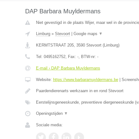
DAP Barbara Muyldermans
Niet gevestigd in de plaats Wijer, maar wel in de provinci
Limburg
»
Stevoort
|
Google maps
▼
KERMTSTRAAT 205
,
3590
Stevoort
(
Limburg
)
Tel:
0495162752
, Fax:
-
, BTW-nr:
-
E-mail › DAP Barbara Muyldermans
Website:
https://www.barbaramuyldermans.be
|
Screensh
Paardendierenarts werkzaam in en rond Stevoort
Eerstelijnsgeneeskunde, preventieve diergeneeskunde (v
Openingstijden
▼
Sociale media: