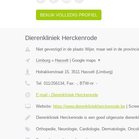
BEKIJK VOLLEDIG PROFIEL
Dierenkliniek Herckenrode
Niet gevestigd in de plaats Wijer, maar wel in de provinci
Limburg
»
Hasselt
|
Google maps
▼
Holrakkerstraat 15
,
3511
Hasselt
(
Limburg
)
Tel:
011/256134
, Fax:
-
, BTW-nr:
-
E-mail › Dierenkliniek Herckenrode
Website:
https://www.dierenkliniekherckenrode.be
|
Scre
Dierenkliniek Herckenrode is een goed uitgeruste dierenk
Orthopedie, Neurologie, Cardiologie, Dermatologie, Oncol