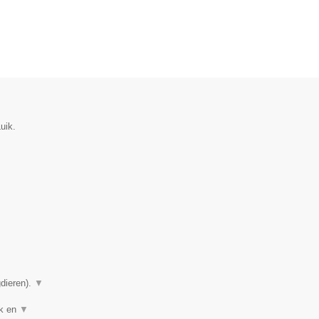
uik.
gdieren).
▼
ek en
▼