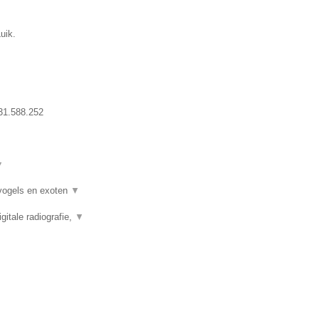
uik.
31.588.252
▼
 vogels en exoten
▼
itale radiografie,
▼