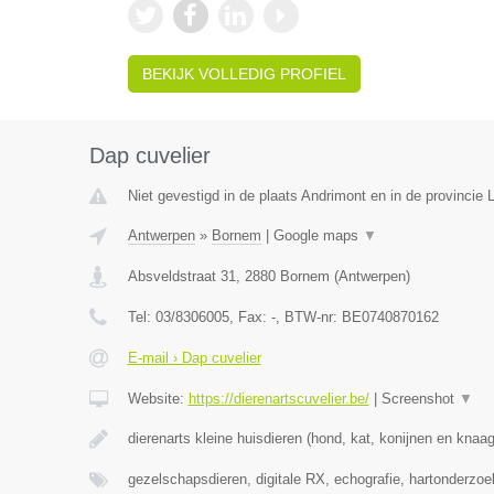
BEKIJK VOLLEDIG PROFIEL
Dap cuvelier
Niet gevestigd in de plaats Andrimont en in de provincie L
Antwerpen
»
Bornem
|
Google maps
▼
Absveldstraat 31
,
2880
Bornem
(
Antwerpen
)
Tel:
03/8306005
, Fax:
-
, BTW-nr:
BE0740870162
E-mail › Dap cuvelier
Website:
https://dierenartscuvelier.be/
|
Screenshot
▼
dierenarts kleine huisdieren (hond, kat, konijnen en knaa
gezelschapsdieren, digitale RX, echografie, hartonderzo