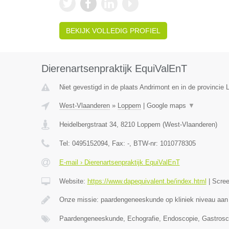
BEKIJK VOLLEDIG PROFIEL
Dierenartsenpraktijk EquiValEnT
Niet gevestigd in de plaats Andrimont en in de provincie L
West-Vlaanderen
»
Loppem
|
Google maps
▼
Heidelbergstraat 34
,
8210
Loppem
(
West-Vlaanderen
)
Tel:
0495152094
, Fax:
-
, BTW-nr:
1010778305
E-mail › Dierenartsenpraktijk EquiValEnT
Website:
https://www.dapequivalent.be/index.html
|
Scre
Onze missie: paardengeneeskunde op kliniek niveau aan
Paardengeneeskunde, Echografie, Endoscopie, Gastrosc