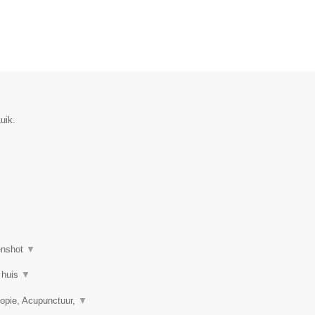
uik.
enshot
▼
 huis
▼
opie, Acupunctuur,
▼