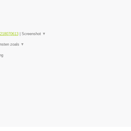
1218070613
|
Screenshot
▼
ensten zoals
▼
ng