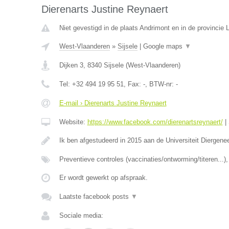
Dierenarts Justine Reynaert
Niet gevestigd in de plaats Andrimont en in de provincie L
West-Vlaanderen
»
Sijsele
|
Google maps
▼
Dijken 3
,
8340
Sijsele
(
West-Vlaanderen
)
Tel:
+32 494 19 95 51
, Fax:
-
, BTW-nr:
-
E-mail › Dierenarts Justine Reynaert
Website:
https://www.facebook.com/dierenartsreynaert/
|
Ik ben afgestudeerd in 2015 aan de Universiteit Diergen
Preventieve controles (vaccinaties/ontworming/titeren...
Er wordt gewerkt op afspraak.
Laatste facebook posts
▼
Sociale media: