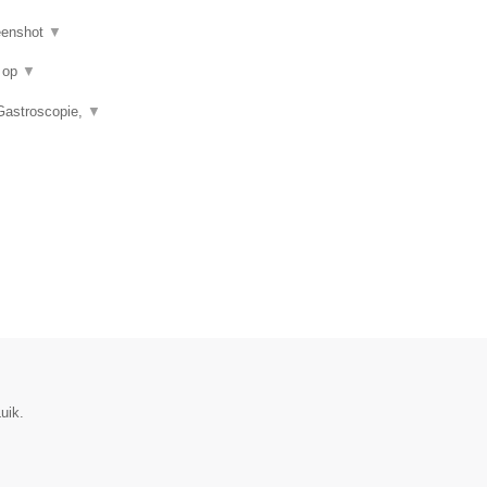
eenshot
▼
u op
▼
 Gastroscopie,
▼
uik.