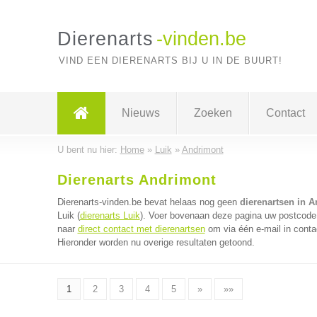
Dierenarts
-vinden.be
VIND EEN DIERENARTS BIJ U IN DE BUURT!
Nieuws
Zoeken
Contact
U bent nu hier:
Home
»
Luik
»
Andrimont
Dierenarts Andrimont
Dierenarts-vinden.be bevat helaas nog geen
dierenartsen in 
Luik (
dierenarts Luik
). Voer bovenaan deze pagina uw postcode i
naar
direct contact met dierenartsen
om via één e-mail in conta
Hieronder worden nu overige resultaten getoond.
1
2
3
4
5
»
»»