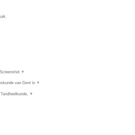
uik.
Screenshot
▼
eeskunde van Gent in
▼
), Tandheelkunde,
▼