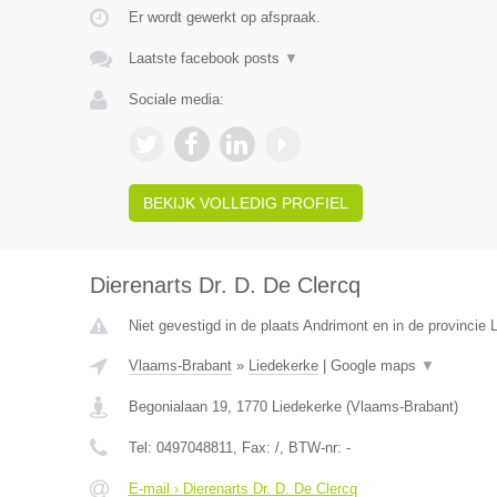
Er wordt gewerkt op afspraak.
Laatste facebook posts
▼
Sociale media:
BEKIJK VOLLEDIG PROFIEL
Dierenarts Dr. D. De Clercq
Niet gevestigd in de plaats Andrimont en in de provincie L
Vlaams-Brabant
»
Liedekerke
|
Google maps
▼
Begonialaan 19
,
1770
Liedekerke
(
Vlaams-Brabant
)
Tel:
0497048811
, Fax:
/
, BTW-nr:
-
E-mail › Dierenarts Dr. D. De Clercq