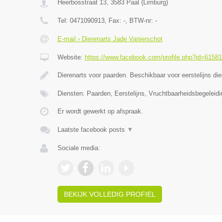
Heerbosstraat 13
,
3583
Paal
(
Limburg
)
Tel:
0471090913
, Fax:
-
, BTW-nr:
-
E-mail › Dierenarts Jade Vanierschot
Website:
https://www.facebook.com/profile.php?id=6158
Dierenarts voor paarden. Beschikbaar voor eerstelijns di
Diensten: Paarden, Eerstelijns, Vruchtbaarheidsbegeleidi
Er wordt gewerkt op afspraak.
Laatste facebook posts
▼
Sociale media:
BEKIJK VOLLEDIG PROFIEL