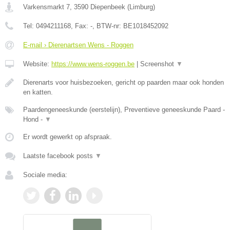
Varkensmarkt 7
,
3590
Diepenbeek
(
Limburg
)
Tel:
0494211168
, Fax:
-
, BTW-nr:
BE1018452092
E-mail › Dierenartsen Wens - Roggen
Website:
https://www.wens-roggen.be
|
Screenshot
▼
Dierenarts voor huisbezoeken, gericht op paarden maar ook honden
en katten.
Paardengeneeskunde (eerstelijn), Preventieve geneeskunde Paard -
Hond -
▼
Er wordt gewerkt op afspraak.
Laatste facebook posts
▼
Sociale media: