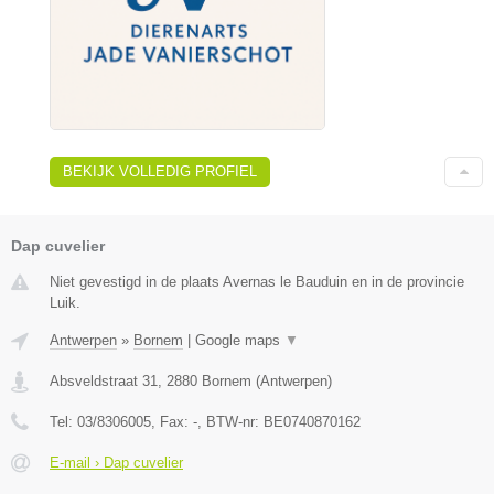
BEKIJK VOLLEDIG PROFIEL
Dap cuvelier
Niet gevestigd in de plaats Avernas le Bauduin en in de provincie
Luik.
Antwerpen
»
Bornem
|
Google maps
▼
Absveldstraat 31
,
2880
Bornem
(
Antwerpen
)
Tel:
03/8306005
, Fax:
-
, BTW-nr:
BE0740870162
E-mail › Dap cuvelier