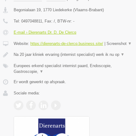
Begonialaan 19
,
1770
Liedekerke
(
Vlaams-Brabant
)
Tel:
0497048811
, Fax:
/
, BTW-nr:
-
E-mail › Dierenarts Dr. D. De Clercq
Website:
https://dierenarts-de-clercq.business.site/
|
Screenshot
▼
Na 20 jaar kliniek ervaring (internist specialist) werk ik nu op
▼
Europees erkend specialist internist paard, Endoscopie,
Gastroscopie,
▼
Er wordt gewerkt op afspraak.
Sociale media: