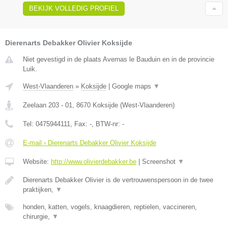
BEKIJK VOLLEDIG PROFIEL
Dierenarts Debakker Olivier Koksijde
Niet gevestigd in de plaats Avernas le Bauduin en in de provincie
Luik.
West-Vlaanderen
»
Koksijde
|
Google maps
▼
Zeelaan 203 - 01
,
8670
Koksijde
(
West-Vlaanderen
)
Tel:
0475944111
, Fax:
-
, BTW-nr:
-
E-mail › Dierenarts Debakker Olivier Koksijde
Website:
http://www.olivierdebakker.be
|
Screenshot
▼
Dierenarts Debakker Olivier is de vertrouwenspersoon in de twee
praktijken,
▼
honden, katten, vogels, knaagdieren, reptielen, vaccineren,
chirurgie,
▼