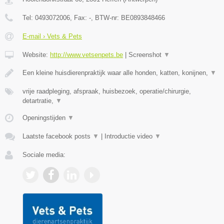
Tel:
0493072006
, Fax:
-
, BTW-nr:
BE0893848466
E-mail › Vets & Pets
Website:
http://www.vetsenpets.be
|
Screenshot
▼
Een kleine huisdierenpraktijk waar alle honden, katten, konijnen,
▼
vrije raadpleging, afspraak, huisbezoek, operatie/chirurgie,
detartratie,
▼
Openingstijden
▼
Laatste facebook posts
▼
|
Introductie video
▼
Sociale media: