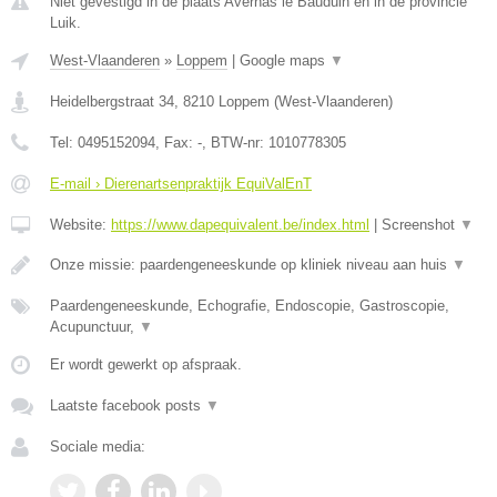
Niet gevestigd in de plaats Avernas le Bauduin en in de provincie
Luik.
West-Vlaanderen
»
Loppem
|
Google maps
▼
Heidelbergstraat 34
,
8210
Loppem
(
West-Vlaanderen
)
Tel:
0495152094
, Fax:
-
, BTW-nr:
1010778305
E-mail › Dierenartsenpraktijk EquiValEnT
Website:
https://www.dapequivalent.be/index.html
|
Screenshot
▼
Onze missie: paardengeneeskunde op kliniek niveau aan huis
▼
Paardengeneeskunde, Echografie, Endoscopie, Gastroscopie,
Acupunctuur,
▼
Er wordt gewerkt op afspraak.
Laatste facebook posts
▼
Sociale media: