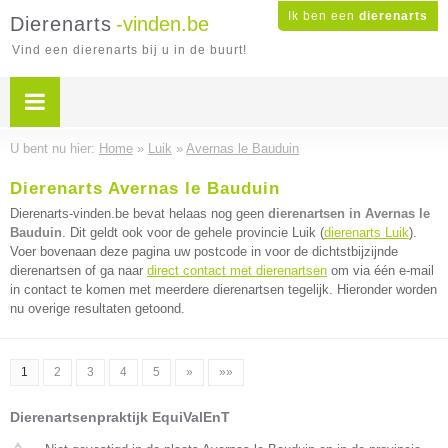
Ik ben een
dierenarts
Dierenarts
-vinden.be
Vind een dierenarts bij u in de buurt!
U bent nu hier:
Home
»
Luik
»
Avernas le Bauduin
Dierenarts Avernas le Bauduin
Dierenarts-vinden.be bevat helaas nog geen
dierenartsen in Avernas le
Bauduin
. Dit geldt ook voor de gehele provincie Luik (
dierenarts Luik
).
Voer bovenaan deze pagina uw postcode in voor de dichtstbijzijnde
dierenartsen of ga naar
direct contact met dierenartsen
om via één e-mail
in contact te komen met meerdere dierenartsen tegelijk. Hieronder worden
nu overige resultaten getoond.
1
2
3
4
5
»
»»
Dierenartsenpraktijk EquiValEnT