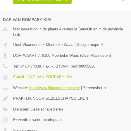
DAP VAN ROMPAEY KIM
Niet gevestigd in de plaats Avernas le Bauduin en in de provincie
Luik.
Oost-Vlaanderen
»
Moerbeke Waas
|
Google maps
▼
DORPVAART 7
,
9180
Moerbeke Waas
(
Oost-Vlaanderen
)
Tel:
0478474839
, Fax:
-
, BTW-nr:
be0798055820
E-mail › DAP VAN ROMPAEY KIM
Website:
http://www.kimvanrompaey.be
|
Screenshot
▼
PRAKTIJK VOOR GEZELSCHAPSDIEREN
Diensten: Gezelschapsdieren
Er wordt gewerkt op afspraak.
Sociale media: