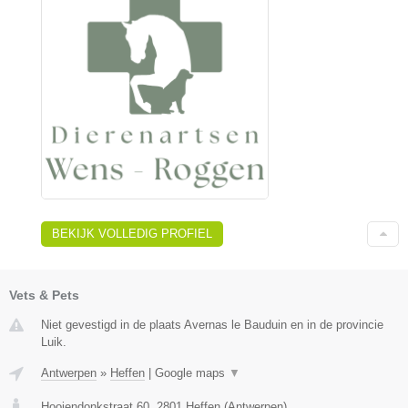
BEKIJK VOLLEDIG PROFIEL
Vets & Pets
Niet gevestigd in de plaats Avernas le Bauduin en in de provincie
Luik.
Antwerpen
»
Heffen
|
Google maps
▼
Hooiendonkstraat 60
,
2801
Heffen
(
Antwerpen
)