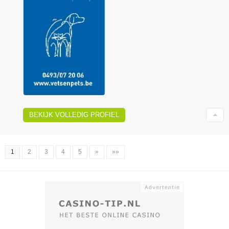
BEKIJK VOLLEDIG PROFIEL
1
2
3
4
5
»
»»