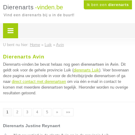
Ik ben een
dierenarts
Dierenarts
-vinden.be
Vind een dierenarts bij u in de buurt!
U bent nu hier:
Home
»
Luik
»
Avin
Dierenarts Avin
Dierenarts-vinden.be bevat helaas nog geen
dierenartsen in Avin
. Dit
geldt ook voor de gehele provincie Luik (
dierenarts Luik
). Voer bovenaan
deze pagina uw postcode in voor de dichtstbijzijnde dierenartsen of ga
naar
direct contact met dierenartsen
om via één e-mail in contact te
komen met meerdere dierenartsen tegelijk. Hieronder worden nu overige
resultaten getoond.
1
2
3
4
5
»
»»
Dierenarts Justine Reynaert