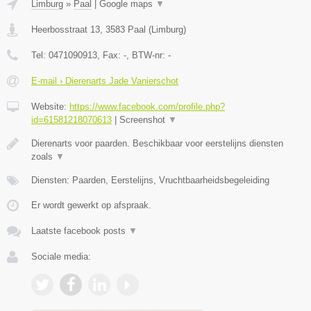
Limburg
»
Paal
|
Google maps
▼
Heerbosstraat 13
,
3583
Paal
(
Limburg
)
Tel:
0471090913
, Fax:
-
, BTW-nr:
-
E-mail › Dierenarts Jade Vanierschot
Website:
https://www.facebook.com/profile.php?
id=61581218070613
|
Screenshot
▼
Dierenarts voor paarden. Beschikbaar voor eerstelijns diensten
zoals
▼
Diensten: Paarden, Eerstelijns, Vruchtbaarheidsbegeleiding
Er wordt gewerkt op afspraak.
Laatste facebook posts
▼
Sociale media: