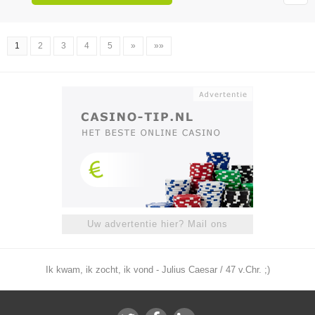
1
2
3
4
5
»
»»
Uw advertentie hier? Mail ons
Ik kwam, ik zocht, ik vond - Julius Caesar / 47 v.Chr. ;)