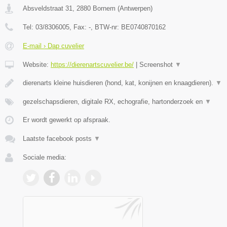
Absveldstraat 31
,
2880
Bornem
(
Antwerpen
)
Tel:
03/8306005
, Fax:
-
, BTW-nr:
BE0740870162
E-mail › Dap cuvelier
Website:
https://dierenartscuvelier.be/
|
Screenshot
▼
dierenarts kleine huisdieren (hond, kat, konijnen en knaagdieren).
▼
gezelschapsdieren, digitale RX, echografie, hartonderzoek en
▼
Er wordt gewerkt op afspraak.
Laatste facebook posts
▼
Sociale media: