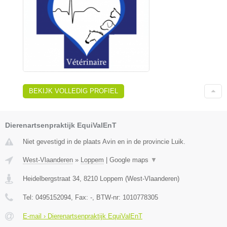
BEKIJK VOLLEDIG PROFIEL
Dierenartsenpraktijk EquiValEnT
Niet gevestigd in de plaats Avin en in de provincie Luik.
West-Vlaanderen
»
Loppem
|
Google maps
▼
Heidelbergstraat 34
,
8210
Loppem
(
West-Vlaanderen
)
Tel:
0495152094
, Fax:
-
, BTW-nr:
1010778305
E-mail › Dierenartsenpraktijk EquiValEnT