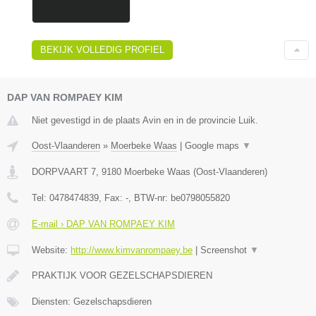
BEKIJK VOLLEDIG PROFIEL
DAP VAN ROMPAEY KIM
Niet gevestigd in de plaats Avin en in de provincie Luik.
Oost-Vlaanderen
»
Moerbeke Waas
|
Google maps
▼
DORPVAART 7
,
9180
Moerbeke Waas
(
Oost-Vlaanderen
)
Tel:
0478474839
, Fax:
-
, BTW-nr:
be0798055820
E-mail › DAP VAN ROMPAEY KIM
Website:
http://www.kimvanrompaey.be
|
Screenshot
▼
PRAKTIJK VOOR GEZELSCHAPSDIEREN
Diensten: Gezelschapsdieren