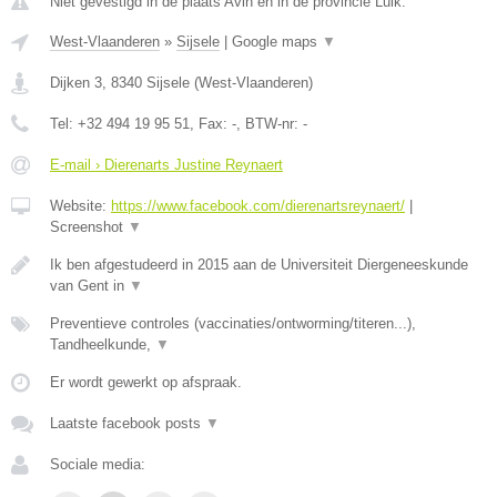
Niet gevestigd in de plaats Avin en in de provincie Luik.
West-Vlaanderen
»
Sijsele
|
Google maps
▼
Dijken 3
,
8340
Sijsele
(
West-Vlaanderen
)
Tel:
+32 494 19 95 51
, Fax:
-
, BTW-nr:
-
E-mail › Dierenarts Justine Reynaert
Website:
https://www.facebook.com/dierenartsreynaert/
|
Screenshot
▼
Ik ben afgestudeerd in 2015 aan de Universiteit Diergeneeskunde
van Gent in
▼
Preventieve controles (vaccinaties/ontworming/titeren...),
Tandheelkunde,
▼
Er wordt gewerkt op afspraak.
Laatste facebook posts
▼
Sociale media: