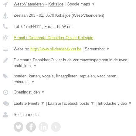
West-Vlaanderen
»
Koksijde
|
Google maps
▼
Zeelaan 203 - 01
,
8670
Koksijde
(
West-Vlaanderen
)
Tel:
0475944111
, Fax:
-
, BTW-nr:
-
E-mail › Dierenarts Debakker Olivier Koksijde
Website:
http://www.olivierdebakker.be
|
Screenshot
▼
Dierenarts Debakker Olivier is de vertrouwenspersoon in de twee
praktijken,
▼
honden, katten, vogels, knaagdieren, reptielen, vaccineren,
chirurgie,
▼
Openingstijden
▼
Laatste tweets
▼
|
Laatste facebook posts
▼
|
Introductie video
▼
Sociale media: