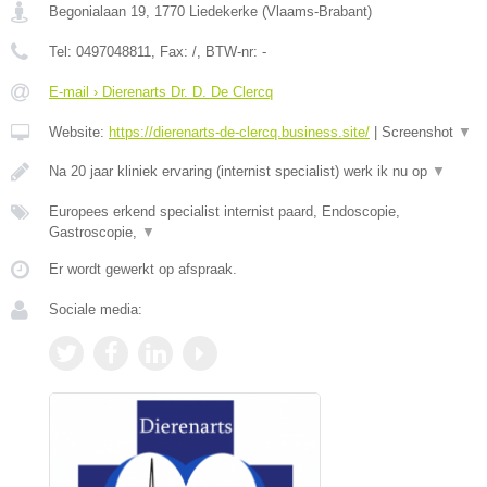
Begonialaan 19
,
1770
Liedekerke
(
Vlaams-Brabant
)
Tel:
0497048811
, Fax:
/
, BTW-nr:
-
E-mail › Dierenarts Dr. D. De Clercq
Website:
https://dierenarts-de-clercq.business.site/
|
Screenshot
▼
Na 20 jaar kliniek ervaring (internist specialist) werk ik nu op
▼
Europees erkend specialist internist paard, Endoscopie,
Gastroscopie,
▼
Er wordt gewerkt op afspraak.
Sociale media: