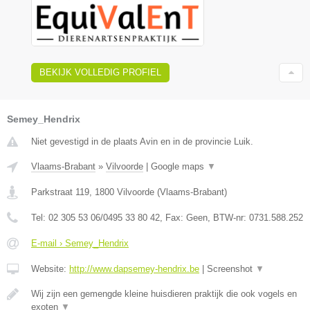
BEKIJK VOLLEDIG PROFIEL
Semey_Hendrix
Niet gevestigd in de plaats Avin en in de provincie Luik.
Vlaams-Brabant
»
Vilvoorde
|
Google maps
▼
Parkstraat 119
,
1800
Vilvoorde
(
Vlaams-Brabant
)
Tel:
02 305 53 06/0495 33 80 42
, Fax:
Geen
, BTW-nr:
0731.588.252
E-mail › Semey_Hendrix
Website:
http://www.dapsemey-hendrix.be
|
Screenshot
▼
Wij zijn een gemengde kleine huisdieren praktijk die ook vogels en
exoten
▼