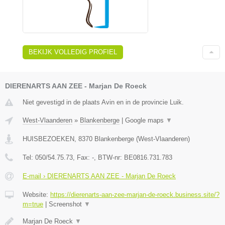
BEKIJK VOLLEDIG PROFIEL
DIERENARTS AAN ZEE - Marjan De Roeck
Niet gevestigd in de plaats Avin en in de provincie Luik.
West-Vlaanderen
»
Blankenberge
|
Google maps
▼
HUISBEZOEKEN
,
8370
Blankenberge
(
West-Vlaanderen
)
Tel:
050/54.75.73
, Fax:
-
, BTW-nr:
BE0816.731.783
E-mail › DIERENARTS AAN ZEE - Marjan De Roeck
Website:
https://dierenarts-aan-zee-marjan-de-roeck.business.site/?
m=true
|
Screenshot
▼
Marjan De Roeck
▼