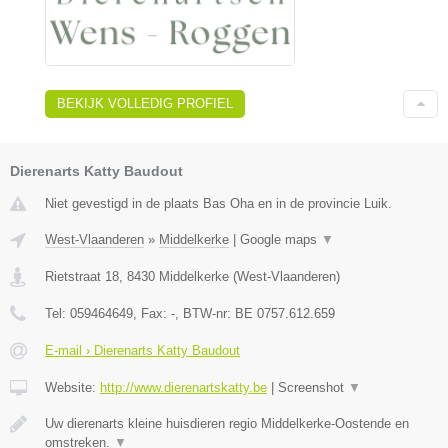
BEKIJK VOLLEDIG PROFIEL
Dierenarts Katty Baudout
Niet gevestigd in de plaats Bas Oha en in de provincie Luik.
West-Vlaanderen
»
Middelkerke
|
Google maps
▼
Rietstraat 18
,
8430
Middelkerke
(
West-Vlaanderen
)
Tel:
059464649
, Fax:
-
, BTW-nr:
BE 0757.612.659
E-mail › Dierenarts Katty Baudout
Website:
http://www.dierenartskatty.be
|
Screenshot
▼
Uw dierenarts kleine huisdieren regio Middelkerke-Oostende en
omstreken.
▼