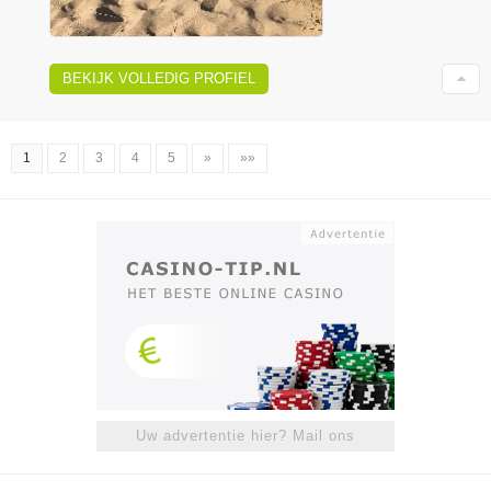
BEKIJK VOLLEDIG PROFIEL
1
2
3
4
5
»
»»
Uw advertentie hier? Mail ons