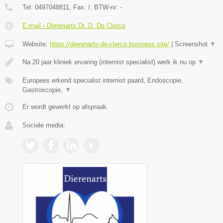
Tel:
0497048811
, Fax:
/
, BTW-nr:
-
E-mail › Dierenarts Dr. D. De Clercq
Website:
https://dierenarts-de-clercq.business.site/
|
Screenshot
▼
Na 20 jaar kliniek ervaring (internist specialist) werk ik nu op
▼
Europees erkend specialist internist paard, Endoscopie,
Gastroscopie,
▼
Er wordt gewerkt op afspraak.
Sociale media: