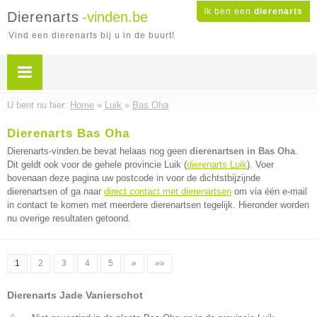
Ik ben een
dierenarts
Dierenarts
-vinden.be
Vind een dierenarts bij u in de buurt!
U bent nu hier:
Home
»
Luik
»
Bas Oha
Dierenarts Bas Oha
Dierenarts-vinden.be bevat helaas nog geen
dierenartsen in Bas Oha
.
Dit geldt ook voor de gehele provincie Luik (
dierenarts Luik
). Voer
bovenaan deze pagina uw postcode in voor de dichtstbijzijnde
dierenartsen of ga naar
direct contact met dierenartsen
om via één e-mail
in contact te komen met meerdere dierenartsen tegelijk. Hieronder worden
nu overige resultaten getoond.
1
2
3
4
5
»
»»
Dierenarts Jade Vanierschot