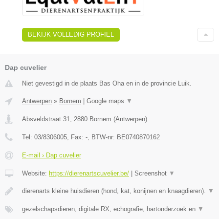
BEKIJK VOLLEDIG PROFIEL
Dap cuvelier
Niet gevestigd in de plaats Bas Oha en in de provincie Luik.
Antwerpen
»
Bornem
|
Google maps
▼
Absveldstraat 31
,
2880
Bornem
(
Antwerpen
)
Tel:
03/8306005
, Fax:
-
, BTW-nr:
BE0740870162
E-mail › Dap cuvelier
Website:
https://dierenartscuvelier.be/
|
Screenshot
▼
dierenarts kleine huisdieren (hond, kat, konijnen en knaagdieren).
▼
gezelschapsdieren, digitale RX, echografie, hartonderzoek en
▼