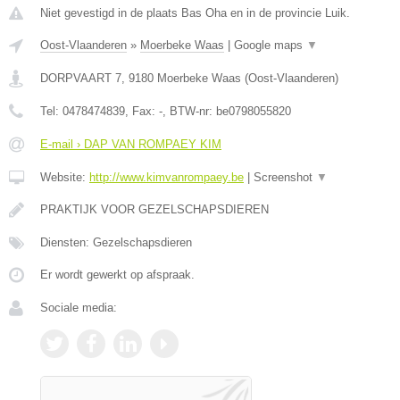
Niet gevestigd in de plaats Bas Oha en in de provincie Luik.
Oost-Vlaanderen
»
Moerbeke Waas
|
Google maps
▼
DORPVAART 7
,
9180
Moerbeke Waas
(
Oost-Vlaanderen
)
Tel:
0478474839
, Fax:
-
, BTW-nr:
be0798055820
E-mail › DAP VAN ROMPAEY KIM
Website:
http://www.kimvanrompaey.be
|
Screenshot
▼
PRAKTIJK VOOR GEZELSCHAPSDIEREN
Diensten: Gezelschapsdieren
Er wordt gewerkt op afspraak.
Sociale media: