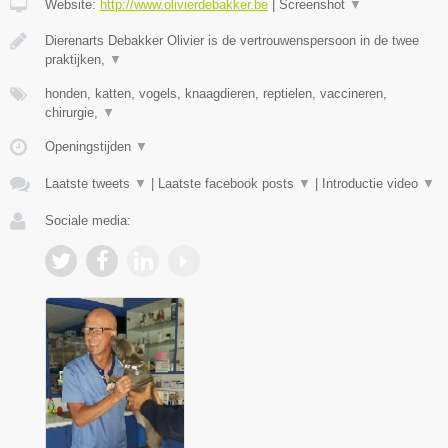
Website:
http://www.olivierdebakker.be
|
Screenshot
▼
Dierenarts Debakker Olivier is de vertrouwenspersoon in de twee
praktijken,
▼
honden, katten, vogels, knaagdieren, reptielen, vaccineren,
chirurgie,
▼
Openingstijden
▼
Laatste tweets
▼
|
Laatste facebook posts
▼
|
Introductie video
▼
Sociale media: