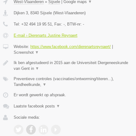
West-Vlaanderen
»
Sijsele
|
Google maps
▼
Dijken 3
,
8340
Sijsele
(
West-Vlaanderen
)
Tel:
+32 494 19 95 51
, Fax:
-
, BTW-nr:
-
E-mail › Dierenarts Justine Reynaert
Website:
https://www.facebook.com/dierenartsreynaert/
|
Screenshot
▼
Ik ben afgestudeerd in 2015 aan de Universiteit Diergeneeskunde
van Gent in
▼
Preventieve controles (vaccinaties/ontworming/titeren...),
Tandheelkunde,
▼
Er wordt gewerkt op afspraak.
Laatste facebook posts
▼
Sociale media: