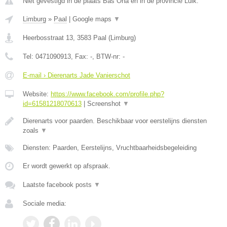
Niet gevestigd in de plaats Bas Oha en in de provincie Luik.
Limburg
»
Paal
|
Google maps
▼
Heerbosstraat 13
,
3583
Paal
(
Limburg
)
Tel:
0471090913
, Fax:
-
, BTW-nr:
-
E-mail › Dierenarts Jade Vanierschot
Website:
https://www.facebook.com/profile.php?
id=61581218070613
|
Screenshot
▼
Dierenarts voor paarden. Beschikbaar voor eerstelijns diensten
zoals
▼
Diensten: Paarden, Eerstelijns, Vruchtbaarheidsbegeleiding
Er wordt gewerkt op afspraak.
Laatste facebook posts
▼
Sociale media: