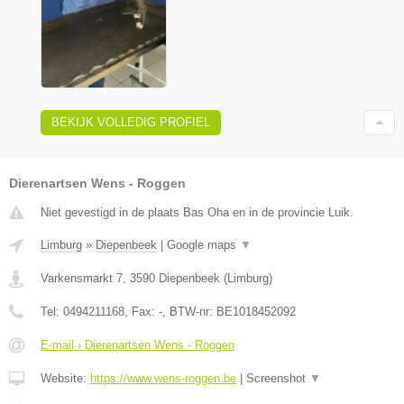
BEKIJK VOLLEDIG PROFIEL
Dierenartsen Wens - Roggen
Niet gevestigd in de plaats Bas Oha en in de provincie Luik.
Limburg
»
Diepenbeek
|
Google maps
▼
Varkensmarkt 7
,
3590
Diepenbeek
(
Limburg
)
Tel:
0494211168
, Fax:
-
, BTW-nr:
BE1018452092
E-mail › Dierenartsen Wens - Roggen
Website:
https://www.wens-roggen.be
|
Screenshot
▼