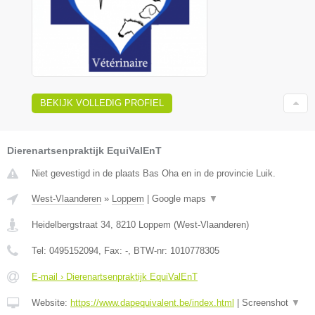
BEKIJK VOLLEDIG PROFIEL
Dierenartsenpraktijk EquiValEnT
Niet gevestigd in de plaats Bas Oha en in de provincie Luik.
West-Vlaanderen
»
Loppem
|
Google maps
▼
Heidelbergstraat 34
,
8210
Loppem
(
West-Vlaanderen
)
Tel:
0495152094
, Fax:
-
, BTW-nr:
1010778305
E-mail › Dierenartsenpraktijk EquiValEnT
Website:
https://www.dapequivalent.be/index.html
|
Screenshot
▼