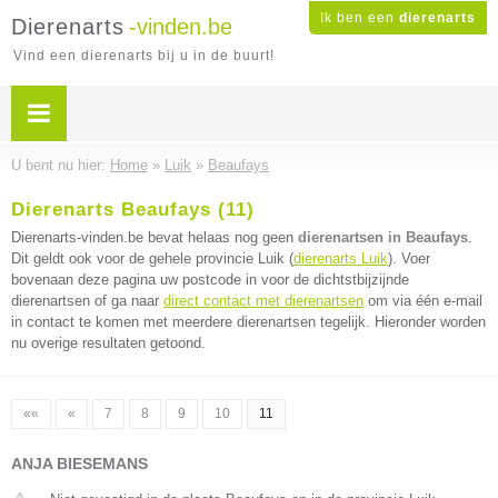
Ik ben een
dierenarts
Dierenarts
-vinden.be
Vind een dierenarts bij u in de buurt!
U bent nu hier:
Home
»
Luik
»
Beaufays
Dierenarts Beaufays (11)
Dierenarts-vinden.be bevat helaas nog geen
dierenartsen in Beaufays
.
Dit geldt ook voor de gehele provincie Luik (
dierenarts Luik
). Voer
bovenaan deze pagina uw postcode in voor de dichtstbijzijnde
dierenartsen of ga naar
direct contact met dierenartsen
om via één e-mail
in contact te komen met meerdere dierenartsen tegelijk. Hieronder worden
nu overige resultaten getoond.
««
«
7
8
9
10
11
ANJA BIESEMANS