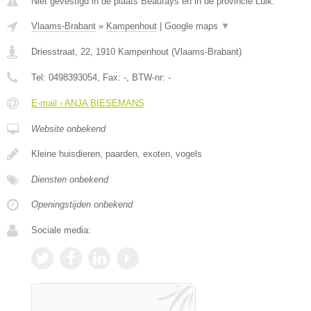
Niet gevestigd in de plaats Beaufays en in de provincie Luik.
Vlaams-Brabant
»
Kampenhout
|
Google maps
▼
Driesstraat, 22
,
1910
Kampenhout
(
Vlaams-Brabant
)
Tel:
0498393054
, Fax:
-
, BTW-nr:
-
E-mail › ANJA BIESEMANS
Website onbekend
Kleine huisdieren, paarden, exoten, vogels
Diensten onbekend
Openingstijden onbekend
Sociale media: