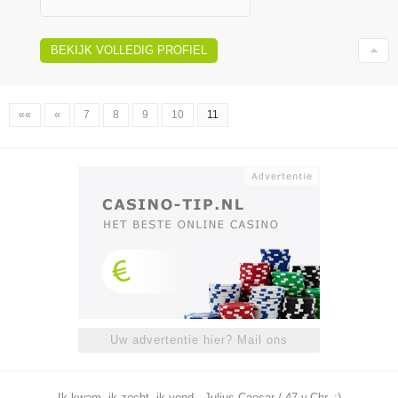
BEKIJK VOLLEDIG PROFIEL
««
«
7
8
9
10
11
Uw advertentie hier? Mail ons
Ik kwam, ik zocht, ik vond - Julius Caesar / 47 v.Chr. ;)