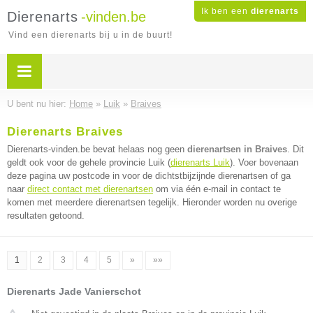
Ik ben een
dierenarts
Dierenarts
-vinden.be
Vind een dierenarts bij u in de buurt!
U bent nu hier:
Home
»
Luik
»
Braives
Dierenarts Braives
Dierenarts-vinden.be bevat helaas nog geen
dierenartsen in Braives
. Dit
geldt ook voor de gehele provincie Luik (
dierenarts Luik
). Voer bovenaan
deze pagina uw postcode in voor de dichtstbijzijnde dierenartsen of ga
naar
direct contact met dierenartsen
om via één e-mail in contact te
komen met meerdere dierenartsen tegelijk. Hieronder worden nu overige
resultaten getoond.
1
2
3
4
5
»
»»
Dierenarts Jade Vanierschot