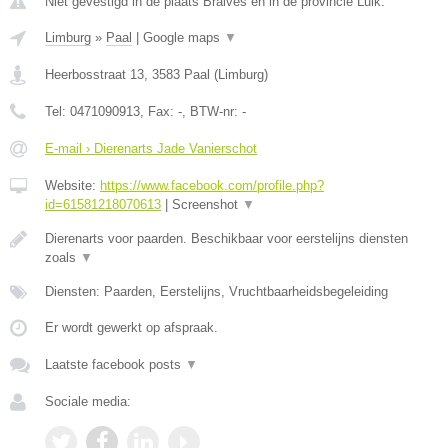
Niet gevestigd in de plaats Braives en in de provincie Luik.
Limburg
»
Paal
|
Google maps
▼
Heerbosstraat 13
,
3583
Paal
(
Limburg
)
Tel:
0471090913
, Fax:
-
, BTW-nr:
-
E-mail › Dierenarts Jade Vanierschot
Website:
https://www.facebook.com/profile.php?
id=61581218070613
|
Screenshot
▼
Dierenarts voor paarden. Beschikbaar voor eerstelijns diensten
zoals
▼
Diensten: Paarden, Eerstelijns, Vruchtbaarheidsbegeleiding
Er wordt gewerkt op afspraak.
Laatste facebook posts
▼
Sociale media: