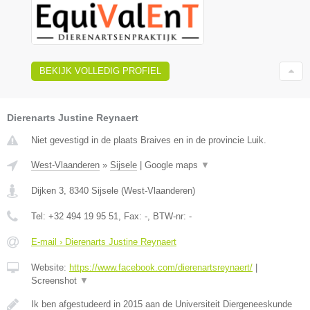
BEKIJK VOLLEDIG PROFIEL
Dierenarts Justine Reynaert
Niet gevestigd in de plaats Braives en in de provincie Luik.
West-Vlaanderen
»
Sijsele
|
Google maps
▼
Dijken 3
,
8340
Sijsele
(
West-Vlaanderen
)
Tel:
+32 494 19 95 51
, Fax:
-
, BTW-nr:
-
E-mail › Dierenarts Justine Reynaert
Website:
https://www.facebook.com/dierenartsreynaert/
|
Screenshot
▼
Ik ben afgestudeerd in 2015 aan de Universiteit Diergeneeskunde