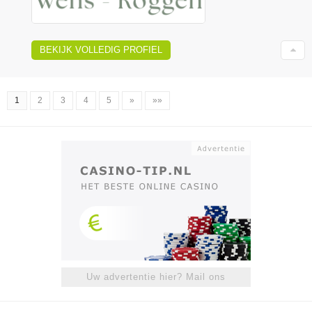
BEKIJK VOLLEDIG PROFIEL
1
2
3
4
5
»
»»
Uw advertentie hier? Mail ons