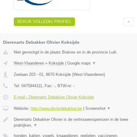
BEKIJK VOLLEDIG PROFIEL
Dierenarts Debakker Olivier Koksijde
Niet gevestigd in de plaats Braives en in de provincie Luik.
West-Vlaanderen
»
Koksijde
|
Google maps
▼
Zeelaan 203 - 01
,
8670
Koksijde
(
West-Vlaanderen
)
Tel:
0475944111
, Fax:
-
, BTW-nr:
-
E-mail › Dierenarts Debakker Olivier Koksijde
Website:
http://www.olivierdebakker.be
|
Screenshot
▼
Dierenarts Debakker Olivier is de vertrouwenspersoon in de twee
praktijken,
▼
honden, katten, vogels, knaagdieren, reptielen, vaccineren,