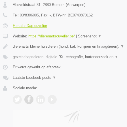
Absveldstraat 31
,
2880
Bornem
(
Antwerpen
)
Tel:
03/8306005
, Fax:
-
, BTW-nr:
BE0740870162
E-mail › Dap cuvelier
Website:
https://dierenartscuvelier.be/
|
Screenshot
▼
dierenarts kleine huisdieren (hond, kat, konijnen en knaagdieren).
▼
gezelschapsdieren, digitale RX, echografie, hartonderzoek en
▼
Er wordt gewerkt op afspraak.
Laatste facebook posts
▼
Sociale media: