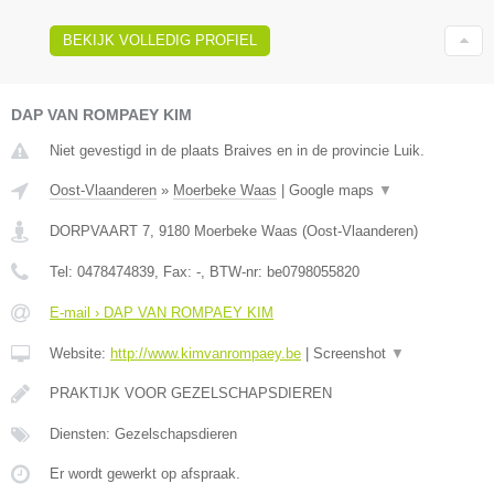
BEKIJK VOLLEDIG PROFIEL
DAP VAN ROMPAEY KIM
Niet gevestigd in de plaats Braives en in de provincie Luik.
Oost-Vlaanderen
»
Moerbeke Waas
|
Google maps
▼
DORPVAART 7
,
9180
Moerbeke Waas
(
Oost-Vlaanderen
)
Tel:
0478474839
, Fax:
-
, BTW-nr:
be0798055820
E-mail › DAP VAN ROMPAEY KIM
Website:
http://www.kimvanrompaey.be
|
Screenshot
▼
PRAKTIJK VOOR GEZELSCHAPSDIEREN
Diensten: Gezelschapsdieren
Er wordt gewerkt op afspraak.