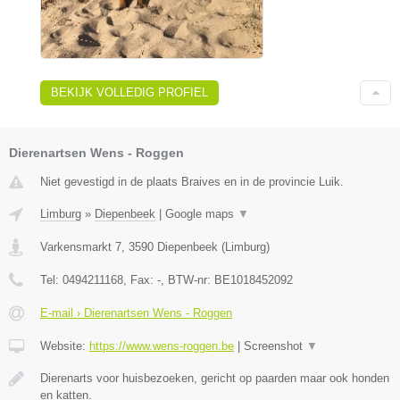
BEKIJK VOLLEDIG PROFIEL
Dierenartsen Wens - Roggen
Niet gevestigd in de plaats Braives en in de provincie Luik.
Limburg
»
Diepenbeek
|
Google maps
▼
Varkensmarkt 7
,
3590
Diepenbeek
(
Limburg
)
Tel:
0494211168
, Fax:
-
, BTW-nr:
BE1018452092
E-mail › Dierenartsen Wens - Roggen
Website:
https://www.wens-roggen.be
|
Screenshot
▼
Dierenarts voor huisbezoeken, gericht op paarden maar ook honden
en katten.