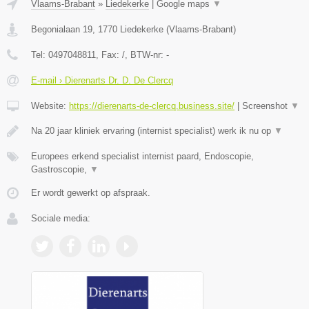
Vlaams-Brabant
»
Liedekerke
|
Google maps
▼
Begonialaan 19
,
1770
Liedekerke
(
Vlaams-Brabant
)
Tel:
0497048811
, Fax:
/
, BTW-nr:
-
E-mail › Dierenarts Dr. D. De Clercq
Website:
https://dierenarts-de-clercq.business.site/
|
Screenshot
▼
Na 20 jaar kliniek ervaring (internist specialist) werk ik nu op
▼
Europees erkend specialist internist paard, Endoscopie,
Gastroscopie,
▼
Er wordt gewerkt op afspraak.
Sociale media: