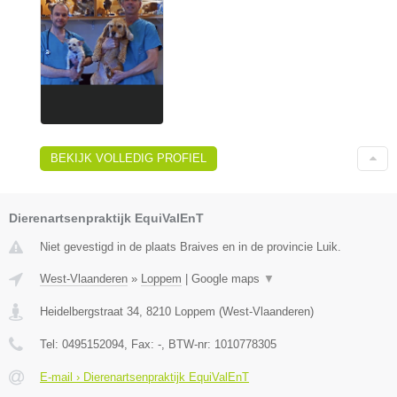
BEKIJK VOLLEDIG PROFIEL
Dierenartsenpraktijk EquiValEnT
Niet gevestigd in de plaats Braives en in de provincie Luik.
West-Vlaanderen
»
Loppem
|
Google maps
▼
Heidelbergstraat 34
,
8210
Loppem
(
West-Vlaanderen
)
Tel:
0495152094
, Fax:
-
, BTW-nr:
1010778305
E-mail › Dierenartsenpraktijk EquiValEnT