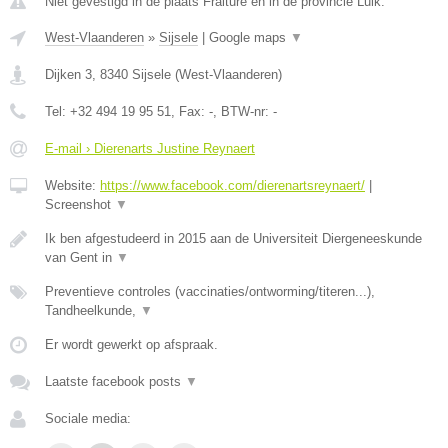
Niet gevestigd in de plaats Fraiture en in de provincie Luik.
West-Vlaanderen
»
Sijsele
|
Google maps
▼
Dijken 3
,
8340
Sijsele
(
West-Vlaanderen
)
Tel:
+32 494 19 95 51
, Fax:
-
, BTW-nr:
-
E-mail › Dierenarts Justine Reynaert
Website:
https://www.facebook.com/dierenartsreynaert/
|
Screenshot
▼
Ik ben afgestudeerd in 2015 aan de Universiteit Diergeneeskunde
van Gent in
▼
Preventieve controles (vaccinaties/ontworming/titeren...),
Tandheelkunde,
▼
Er wordt gewerkt op afspraak.
Laatste facebook posts
▼
Sociale media: