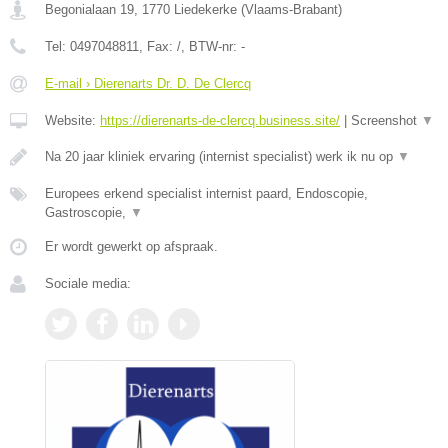
Begonialaan 19
,
1770
Liedekerke
(
Vlaams-Brabant
)
Tel:
0497048811
, Fax:
/
, BTW-nr:
-
E-mail › Dierenarts Dr. D. De Clercq
Website:
https://dierenarts-de-clercq.business.site/
|
Screenshot
▼
Na 20 jaar kliniek ervaring (internist specialist) werk ik nu op
▼
Europees erkend specialist internist paard, Endoscopie,
Gastroscopie,
▼
Er wordt gewerkt op afspraak.
Sociale media: