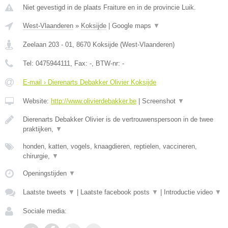
Niet gevestigd in de plaats Fraiture en in de provincie Luik.
West-Vlaanderen
»
Koksijde
|
Google maps
▼
Zeelaan 203 - 01
,
8670
Koksijde
(
West-Vlaanderen
)
Tel:
0475944111
, Fax:
-
, BTW-nr:
-
E-mail › Dierenarts Debakker Olivier Koksijde
Website:
http://www.olivierdebakker.be
|
Screenshot
▼
Dierenarts Debakker Olivier is de vertrouwenspersoon in de twee
praktijken,
▼
honden, katten, vogels, knaagdieren, reptielen, vaccineren,
chirurgie,
▼
Openingstijden
▼
Laatste tweets
▼
|
Laatste facebook posts
▼
|
Introductie video
▼
Sociale media: