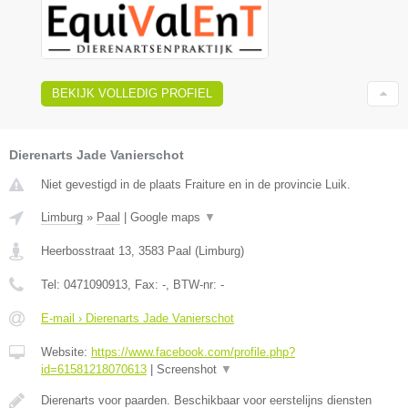
BEKIJK VOLLEDIG PROFIEL
Dierenarts Jade Vanierschot
Niet gevestigd in de plaats Fraiture en in de provincie Luik.
Limburg
»
Paal
|
Google maps
▼
Heerbosstraat 13
,
3583
Paal
(
Limburg
)
Tel:
0471090913
, Fax:
-
, BTW-nr:
-
E-mail › Dierenarts Jade Vanierschot
Website:
https://www.facebook.com/profile.php?
id=61581218070613
|
Screenshot
▼
Dierenarts voor paarden. Beschikbaar voor eerstelijns diensten