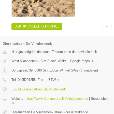
BEKIJK VOLLEDIG PROFIEL
Dierenartsen De Vlinderbeek
Niet gevestigd in de plaats Fraiture en in de provincie Luik.
West-Vlaanderen
»
Sint Eloois Winkel
|
Google maps
▼
Dorpsplein, 39
,
8880
Sint Eloois Winkel
(
West-Vlaanderen
)
Tel:
0495201258
, Fax:
-
, BTW-nr:
-
E-mail › Dierenartsen De Vlinderbeek
Website:
https://www.DierenartsenDeVlinderbeek.be
|
Screenshot
▼
Dierenartsen De Vlinderbeek staan voor uitstekende