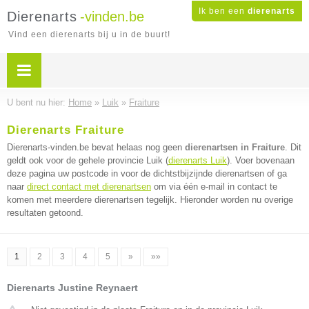
Ik ben een
dierenarts
Dierenarts
-vinden.be
Vind een dierenarts bij u in de buurt!
U bent nu hier:
Home
»
Luik
»
Fraiture
Dierenarts Fraiture
Dierenarts-vinden.be bevat helaas nog geen
dierenartsen in Fraiture
. Dit
geldt ook voor de gehele provincie Luik (
dierenarts Luik
). Voer bovenaan
deze pagina uw postcode in voor de dichtstbijzijnde dierenartsen of ga
naar
direct contact met dierenartsen
om via één e-mail in contact te
komen met meerdere dierenartsen tegelijk. Hieronder worden nu overige
resultaten getoond.
1
2
3
4
5
»
»»
Dierenarts Justine Reynaert