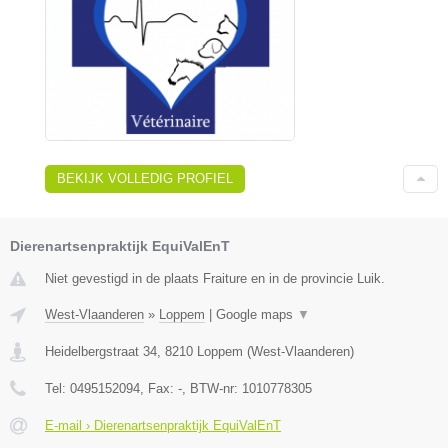
BEKIJK VOLLEDIG PROFIEL
Dierenartsenpraktijk EquiValEnT
Niet gevestigd in de plaats Fraiture en in de provincie Luik.
West-Vlaanderen
»
Loppem
|
Google maps
▼
Heidelbergstraat 34
,
8210
Loppem
(
West-Vlaanderen
)
Tel:
0495152094
, Fax:
-
, BTW-nr:
1010778305
E-mail › Dierenartsenpraktijk EquiValEnT