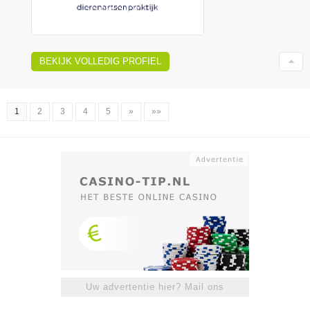
BEKIJK VOLLEDIG PROFIEL
1
2
3
4
5
»
»»
Uw advertentie hier? Mail ons