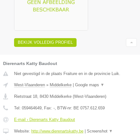
BEKIJK VOLLEDIG PROFIEL
Dierenarts Katty Baudout
Niet gevestigd in de plaats Fraiture en in de provincie Luik.
West-Vlaanderen
»
Middelkerke
|
Google maps
▼
Rietstraat 18
,
8430
Middelkerke
(
West-Vlaanderen
)
Tel:
059464649
, Fax:
-
, BTW-nr:
BE 0757.612.659
E-mail › Dierenarts Katty Baudout
Website:
http://www.dierenartskatty.be
|
Screenshot
▼