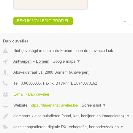
BEKIJK VOLLEDIG PROFIEL
Dap cuvelier
Niet gevestigd in de plaats Fraiture en in de provincie Luik.
Antwerpen
»
Bornem
|
Google maps
▼
Absveldstraat 31
,
2880
Bornem
(
Antwerpen
)
Tel:
03/8306005
, Fax:
-
, BTW-nr:
BE0740870162
E-mail › Dap cuvelier
Website:
https://dierenartscuvelier.be/
|
Screenshot
▼
dierenarts kleine huisdieren (hond, kat, konijnen en knaagdieren).
▼
gezelschapsdieren, digitale RX, echografie, hartonderzoek en
▼