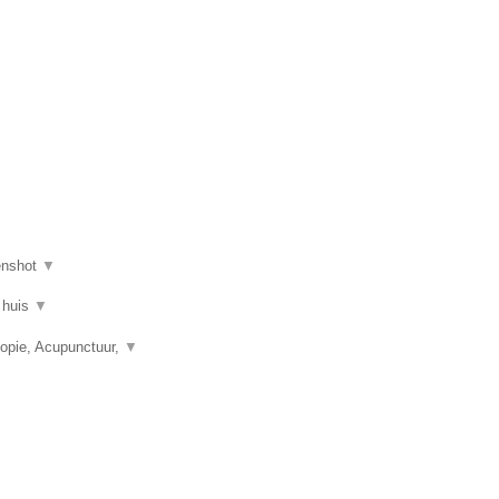
enshot
▼
 huis
▼
opie, Acupunctuur,
▼