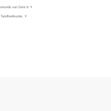
eeskunde van Gent in
▼
), Tandheelkunde,
▼