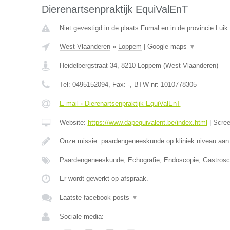
Dierenartsenpraktijk EquiValEnT
Niet gevestigd in de plaats Fumal en in de provincie Luik.
West-Vlaanderen
»
Loppem
|
Google maps
▼
Heidelbergstraat 34
,
8210
Loppem
(
West-Vlaanderen
)
Tel:
0495152094
, Fax:
-
, BTW-nr:
1010778305
E-mail › Dierenartsenpraktijk EquiValEnT
Website:
https://www.dapequivalent.be/index.html
|
Scre
Onze missie: paardengeneeskunde op kliniek niveau aan
Paardengeneeskunde, Echografie, Endoscopie, Gastrosc
Er wordt gewerkt op afspraak.
Laatste facebook posts
▼
Sociale media: