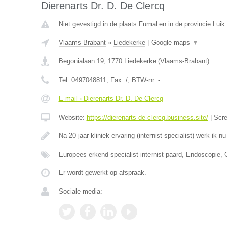
Dierenarts Dr. D. De Clercq
Niet gevestigd in de plaats Fumal en in de provincie Luik.
Vlaams-Brabant
»
Liedekerke
|
Google maps
▼
Begonialaan 19
,
1770
Liedekerke
(
Vlaams-Brabant
)
Tel:
0497048811
, Fax:
/
, BTW-nr:
-
E-mail › Dierenarts Dr. D. De Clercq
Website:
https://dierenarts-de-clercq.business.site/
|
Scr
Na 20 jaar kliniek ervaring (internist specialist) werk ik n
Europees erkend specialist internist paard, Endoscopie,
Er wordt gewerkt op afspraak.
Sociale media: