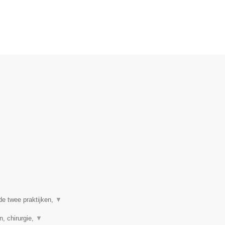
de twee praktijken,
▼
n, chirurgie,
▼