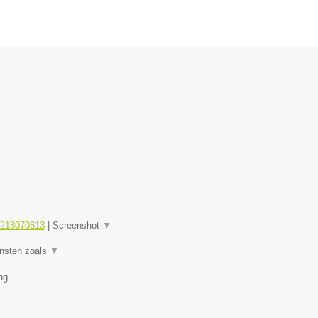
1218070613
|
Screenshot
▼
ensten zoals
▼
ng