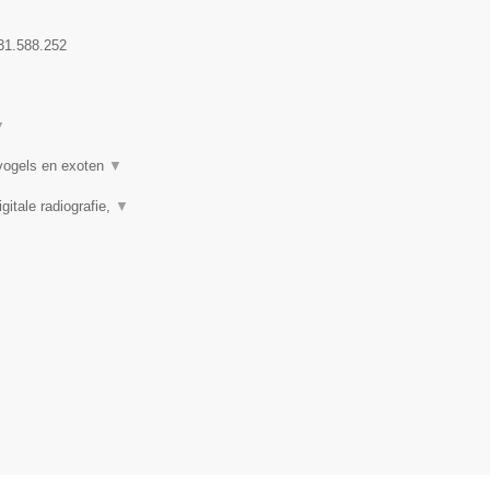
31.588.252
▼
 vogels en exoten
▼
itale radiografie,
▼