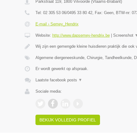
Parkstraat 119
,
1800
Vilvoorde
(
Vlaams-Brabant
)
Tel:
02 305 53 06/0495 33 80 42
, Fax:
Geen
, BTW-nr:
07
E-mail › Semey_Hendrix
Website:
http://www.dapsemey-hendrix.be
|
Screenshot
Wij zijn een gemengde kleine huisdieren praktijk die ook
Algemene diergeneeskunde, Chirurgie, Tandheelkunde, Dig
Er wordt gewerkt op afspraak.
Laatste facebook posts
▼
Sociale media:
BEKIJK VOLLEDIG PROFIEL