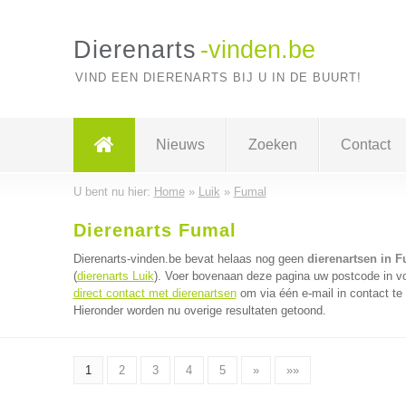
Dierenarts
-vinden.be
VIND EEN DIERENARTS BIJ U IN DE BUURT!
Nieuws
Zoeken
Contact
U bent nu hier:
Home
»
Luik
»
Fumal
Dierenarts Fumal
Dierenarts-vinden.be bevat helaas nog geen
dierenartsen in 
(
dierenarts Luik
). Voer bovenaan deze pagina uw postcode in voo
direct contact met dierenartsen
om via één e-mail in contact te
Hieronder worden nu overige resultaten getoond.
1
2
3
4
5
»
»»