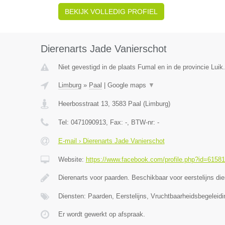
BEKIJK VOLLEDIG PROFIEL
Dierenarts Jade Vanierschot
Niet gevestigd in de plaats Fumal en in de provincie Luik.
Limburg
»
Paal
|
Google maps
▼
Heerbosstraat 13
,
3583
Paal
(
Limburg
)
Tel:
0471090913
, Fax:
-
, BTW-nr:
-
E-mail › Dierenarts Jade Vanierschot
Website:
https://www.facebook.com/profile.php?id=6158
Dierenarts voor paarden. Beschikbaar voor eerstelijns di
Diensten: Paarden, Eerstelijns, Vruchtbaarheidsbegeleidi
Er wordt gewerkt op afspraak.