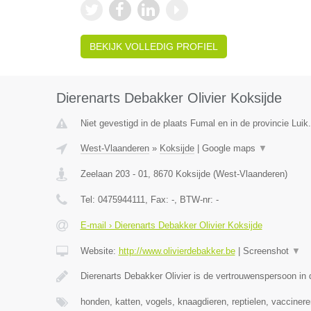
BEKIJK VOLLEDIG PROFIEL
Dierenarts Debakker Olivier Koksijde
Niet gevestigd in de plaats Fumal en in de provincie Luik.
West-Vlaanderen
»
Koksijde
|
Google maps
▼
Zeelaan 203 - 01
,
8670
Koksijde
(
West-Vlaanderen
)
Tel:
0475944111
, Fax:
-
, BTW-nr:
-
E-mail › Dierenarts Debakker Olivier Koksijde
Website:
http://www.olivierdebakker.be
|
Screenshot
▼
Dierenarts Debakker Olivier is de vertrouwenspersoon in 
honden, katten, vogels, knaagdieren, reptielen, vaccinere