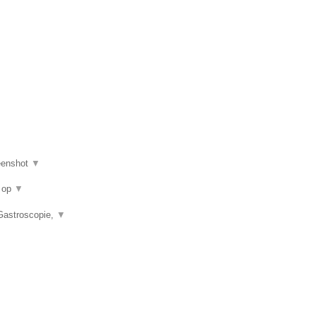
eenshot
▼
u op
▼
 Gastroscopie,
▼