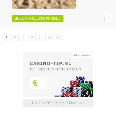
BEKIJK VOLLEDIG PROFIEL
1
2
3
4
5
»
»»
Uw advertentie hier? Mail ons