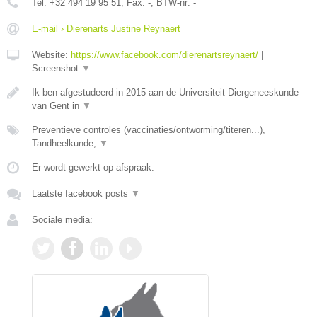
Tel:
+32 494 19 95 51
, Fax:
-
, BTW-nr:
-
E-mail › Dierenarts Justine Reynaert
Website:
https://www.facebook.com/dierenartsreynaert/
|
Screenshot
▼
Ik ben afgestudeerd in 2015 aan de Universiteit Diergeneeskunde
van Gent in
▼
Preventieve controles (vaccinaties/ontworming/titeren...),
Tandheelkunde,
▼
Er wordt gewerkt op afspraak.
Laatste facebook posts
▼
Sociale media: