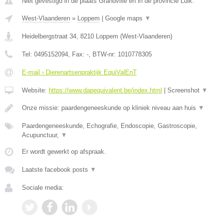
Niet gevestigd in de plaats Grandville en in de provincie Luik.
West-Vlaanderen
»
Loppem
|
Google maps
▼
Heidelbergstraat 34
,
8210
Loppem
(
West-Vlaanderen
)
Tel:
0495152094
, Fax:
-
, BTW-nr:
1010778305
E-mail › Dierenartsenpraktijk EquiValEnT
Website:
https://www.dapequivalent.be/index.html
|
Screenshot
▼
Onze missie: paardengeneeskunde op kliniek niveau aan huis
▼
Paardengeneeskunde, Echografie, Endoscopie, Gastroscopie,
Acupunctuur,
▼
Er wordt gewerkt op afspraak.
Laatste facebook posts
▼
Sociale media: