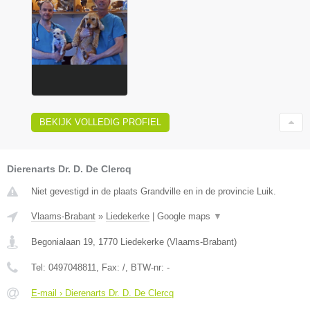
BEKIJK VOLLEDIG PROFIEL
Dierenarts Dr. D. De Clercq
Niet gevestigd in de plaats Grandville en in de provincie Luik.
Vlaams-Brabant
»
Liedekerke
|
Google maps
▼
Begonialaan 19
,
1770
Liedekerke
(
Vlaams-Brabant
)
Tel:
0497048811
, Fax:
/
, BTW-nr:
-
E-mail › Dierenarts Dr. D. De Clercq