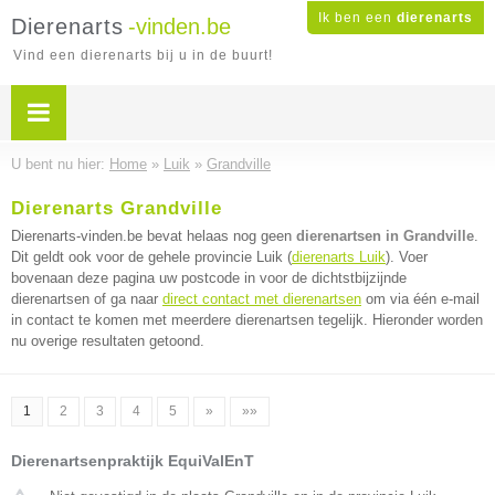
Ik ben een
dierenarts
Dierenarts
-vinden.be
Vind een dierenarts bij u in de buurt!
U bent nu hier:
Home
»
Luik
»
Grandville
Dierenarts Grandville
Dierenarts-vinden.be bevat helaas nog geen
dierenartsen in Grandville
.
Dit geldt ook voor de gehele provincie Luik (
dierenarts Luik
). Voer
bovenaan deze pagina uw postcode in voor de dichtstbijzijnde
dierenartsen of ga naar
direct contact met dierenartsen
om via één e-mail
in contact te komen met meerdere dierenartsen tegelijk. Hieronder worden
nu overige resultaten getoond.
1
2
3
4
5
»
»»
Dierenartsenpraktijk EquiValEnT