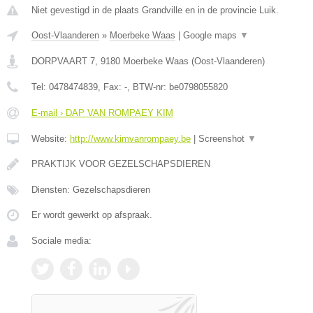
Niet gevestigd in de plaats Grandville en in de provincie Luik.
Oost-Vlaanderen
»
Moerbeke Waas
|
Google maps
▼
DORPVAART 7
,
9180
Moerbeke Waas
(
Oost-Vlaanderen
)
Tel:
0478474839
, Fax:
-
, BTW-nr:
be0798055820
E-mail › DAP VAN ROMPAEY KIM
Website:
http://www.kimvanrompaey.be
|
Screenshot
▼
PRAKTIJK VOOR GEZELSCHAPSDIEREN
Diensten: Gezelschapsdieren
Er wordt gewerkt op afspraak.
Sociale media: