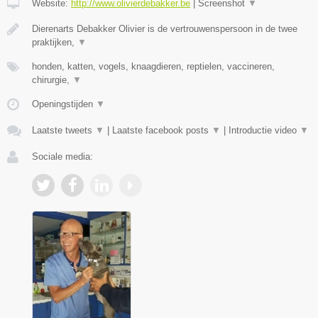
Website:
http://www.olivierdebakker.be
|
Screenshot
▼
Dierenarts Debakker Olivier is de vertrouwenspersoon in de twee
praktijken,
▼
honden, katten, vogels, knaagdieren, reptielen, vaccineren,
chirurgie,
▼
Openingstijden
▼
Laatste tweets
▼
|
Laatste facebook posts
▼
|
Introductie video
▼
Sociale media: