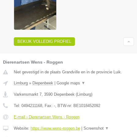
BEKIJK VOLLEDIG PROFIEL
Dierenartsen Wens - Roggen
Niet gevestigd in de plaats Grandville en in de provincie Luik.
Limburg
»
Diepenbeek
|
Google maps
▼
Varkensmarkt 7
,
3590
Diepenbeek
(
Limburg
)
Tel:
0494211168
, Fax:
-
, BTW-nr:
BE1018452092
E-mail › Dierenartsen Wens - Roggen
Website:
https://www.wens-roggen.be
|
Screenshot
▼