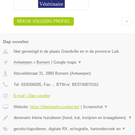
BEKIJK VOLLEDIG PROFIEL
Dap cuvelier
Niet gevestigd in de plaats Grandville en in de provincie Luik.
Antwerpen
»
Bornem
|
Google maps
▼
Absveldstraat 31
,
2880
Bornem
(
Antwerpen
)
Tel:
03/8306005
, Fax:
-
, BTW-nr:
BE0740870162
E-mail › Dap cuvelier
Website:
https://dierenartscuvelier.be/
|
Screenshot
▼
dierenarts kleine huisdieren (hond, kat, konijnen en knaagdieren).
▼
gezelschapsdieren, digitale RX, echografie, hartonderzoek en
▼