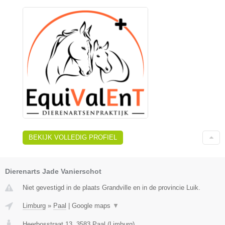
BEKIJK VOLLEDIG PROFIEL
Dierenarts Jade Vanierschot
Niet gevestigd in de plaats Grandville en in de provincie Luik.
Limburg
»
Paal
|
Google maps
▼
Heerbosstraat 13
,
3583
Paal
(
Limburg
)