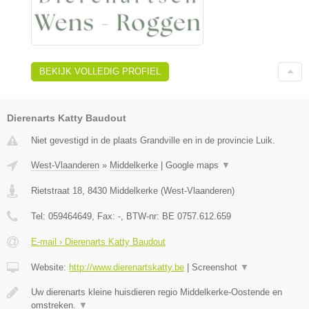
BEKIJK VOLLEDIG PROFIEL
Dierenarts Katty Baudout
Niet gevestigd in de plaats Grandville en in de provincie Luik.
West-Vlaanderen
»
Middelkerke
|
Google maps
▼
Rietstraat 18
,
8430
Middelkerke
(
West-Vlaanderen
)
Tel:
059464649
, Fax:
-
, BTW-nr:
BE 0757.612.659
E-mail › Dierenarts Katty Baudout
Website:
http://www.dierenartskatty.be
|
Screenshot
▼
Uw dierenarts kleine huisdieren regio Middelkerke-Oostende en
omstreken.
▼