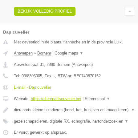
BEKIJK VOLLEDIG PROFIEL
Dap cuvelier
Niet gevestigd in de plaats Hanneche en in de provincie Luik.
Antwerpen
»
Bornem
|
Google maps
▼
Absveldstraat 31
,
2880
Bornem
(
Antwerpen
)
Tel:
03/8306005
, Fax:
-
, BTW-nr:
BE0740870162
E-mail › Dap cuvelier
Website:
https://dierenartscuvelier.be/
|
Screenshot
▼
dierenarts kleine huisdieren (hond, kat, konijnen en knaagdieren).
▼
gezelschapsdieren, digitale RX, echografie, hartonderzoek en
▼
Er wordt gewerkt op afspraak.