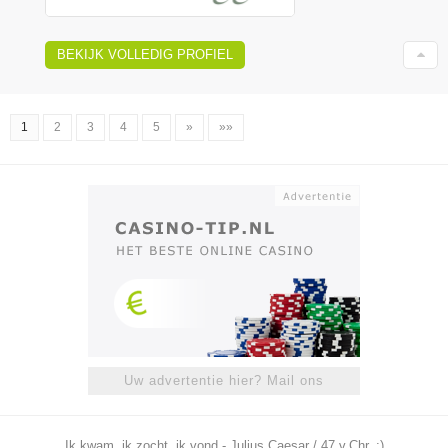
BEKIJK VOLLEDIG PROFIEL
1
2
3
4
5
»
»»
Uw advertentie hier? Mail ons
Ik kwam, ik zocht, ik vond - Julius Caesar / 47 v.Chr. ;)