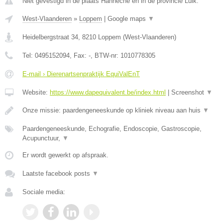
Niet gevestigd in de plaats Hanneche en in de provincie Luik.
West-Vlaanderen
»
Loppem
|
Google maps
▼
Heidelbergstraat 34
,
8210
Loppem
(
West-Vlaanderen
)
Tel:
0495152094
, Fax:
-
, BTW-nr:
1010778305
E-mail › Dierenartsenpraktijk EquiValEnT
Website:
https://www.dapequivalent.be/index.html
|
Screenshot
▼
Onze missie: paardengeneeskunde op kliniek niveau aan huis
▼
Paardengeneeskunde, Echografie, Endoscopie, Gastroscopie,
Acupunctuur,
▼
Er wordt gewerkt op afspraak.
Laatste facebook posts
▼
Sociale media: