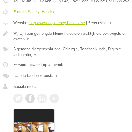
Tel:
02 305 53 06/0495 33 80 42
, Fax:
Geen
, BTW-nr:
0731.588.252
E-mail › Semey_Hendrix
Website:
http://www.dapsemey-hendrix.be
|
Screenshot
▼
Wij zijn een gemengde kleine huisdieren praktijk die ook vogels en
exoten
▼
Algemene diergeneeskunde, Chirurgie, Tandheelkunde, Digitale
radiografie,
▼
Er wordt gewerkt op afspraak.
Laatste facebook posts
▼
Sociale media: