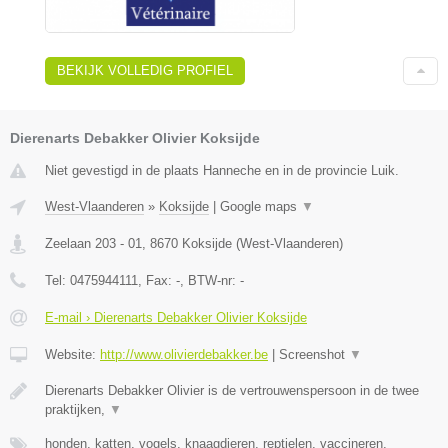
BEKIJK VOLLEDIG PROFIEL
Dierenarts Debakker Olivier Koksijde
Niet gevestigd in de plaats Hanneche en in de provincie Luik.
West-Vlaanderen
»
Koksijde
|
Google maps
▼
Zeelaan 203 - 01
,
8670
Koksijde
(
West-Vlaanderen
)
Tel:
0475944111
, Fax:
-
, BTW-nr:
-
E-mail › Dierenarts Debakker Olivier Koksijde
Website:
http://www.olivierdebakker.be
|
Screenshot
▼
Dierenarts Debakker Olivier is de vertrouwenspersoon in de twee
praktijken,
▼
honden, katten, vogels, knaagdieren, reptielen, vaccineren,