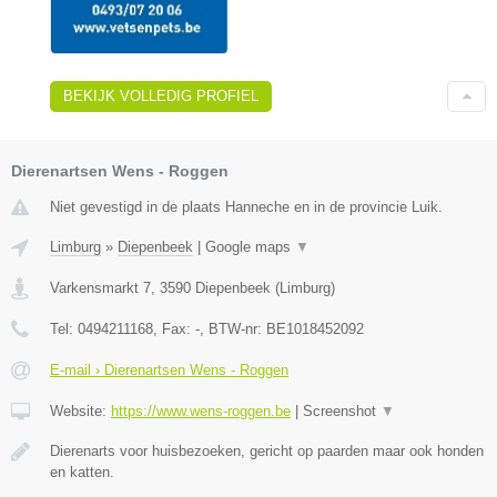
BEKIJK VOLLEDIG PROFIEL
Dierenartsen Wens - Roggen
Niet gevestigd in de plaats Hanneche en in de provincie Luik.
Limburg
»
Diepenbeek
|
Google maps
▼
Varkensmarkt 7
,
3590
Diepenbeek
(
Limburg
)
Tel:
0494211168
, Fax:
-
, BTW-nr:
BE1018452092
E-mail › Dierenartsen Wens - Roggen
Website:
https://www.wens-roggen.be
|
Screenshot
▼
Dierenarts voor huisbezoeken, gericht op paarden maar ook honden
en katten.