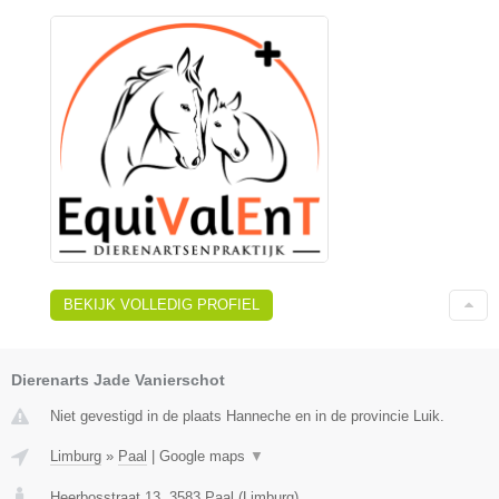
BEKIJK VOLLEDIG PROFIEL
Dierenarts Jade Vanierschot
Niet gevestigd in de plaats Hanneche en in de provincie Luik.
Limburg
»
Paal
|
Google maps
▼
Heerbosstraat 13
,
3583
Paal
(
Limburg
)