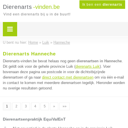
Ik ben een
dierenarts
Dierenarts
-vinden.be
Vind een dierenarts bij u in de buurt!
U bent nu hier:
Home
»
Luik
»
Hanneche
Dierenarts Hanneche
Dierenarts-vinden.be bevat helaas nog geen
dierenartsen in Hanneche
.
Dit geldt ook voor de gehele provincie Luik (
dierenarts Luik
). Voer
bovenaan deze pagina uw postcode in voor de dichtstbijzijnde
dierenartsen of ga naar
direct contact met dierenartsen
om via één e-mail
in contact te komen met meerdere dierenartsen tegelijk. Hieronder worden
nu overige resultaten getoond.
1
2
3
4
5
»
»»
Dierenartsenpraktijk EquiValEnT