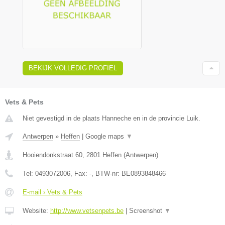
BEKIJK VOLLEDIG PROFIEL
Vets & Pets
Niet gevestigd in de plaats Hanneche en in de provincie Luik.
Antwerpen
»
Heffen
|
Google maps
▼
Hooiendonkstraat 60
,
2801
Heffen
(
Antwerpen
)
Tel:
0493072006
, Fax:
-
, BTW-nr:
BE0893848466
E-mail › Vets & Pets
Website:
http://www.vetsenpets.be
|
Screenshot
▼