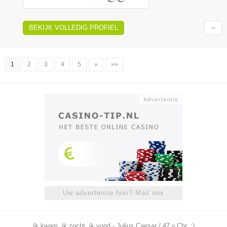
BEKIJK VOLLEDIG PROFIEL
1
2
3
4
5
»
»»
Uw advertentie hier? Mail ons
Ik kwam, ik zocht, ik vond - Julius Caesar / 47 v.Chr. ;)