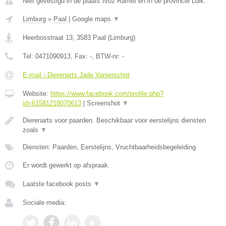
Niet gevestigd in de plaats Ivoz Ramet en in de provincie Luik.
Limburg
»
Paal
|
Google maps
▼
Heerbosstraat 13
,
3583
Paal
(
Limburg
)
Tel:
0471090913
, Fax:
-
, BTW-nr:
-
E-mail › Dierenarts Jade Vanierschot
Website:
https://www.facebook.com/profile.php?
id=61581218070613
|
Screenshot
▼
Dierenarts voor paarden. Beschikbaar voor eerstelijns diensten
zoals
▼
Diensten: Paarden, Eerstelijns, Vruchtbaarheidsbegeleiding
Er wordt gewerkt op afspraak.
Laatste facebook posts
▼
Sociale media: