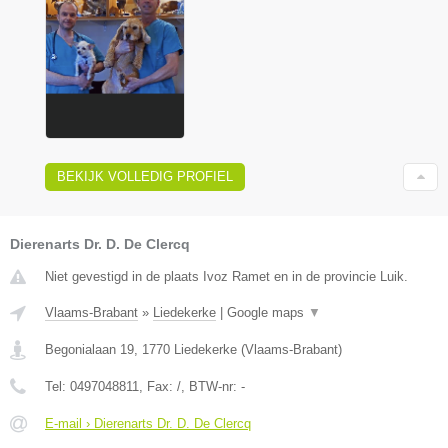
BEKIJK VOLLEDIG PROFIEL
Dierenarts Dr. D. De Clercq
Niet gevestigd in de plaats Ivoz Ramet en in de provincie Luik.
Vlaams-Brabant
»
Liedekerke
|
Google maps
▼
Begonialaan 19
,
1770
Liedekerke
(
Vlaams-Brabant
)
Tel:
0497048811
, Fax:
/
, BTW-nr:
-
E-mail › Dierenarts Dr. D. De Clercq