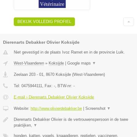
BEKIJK VOLLEDIG PROFIEL
Dierenarts Debakker Olivier Koksijde
Niet gevestigd in de plaats Ivoz Ramet en in de provincie Luik.
West-Vlaanderen
»
Koksijde
|
Google maps
▼
Zeelaan 203 - 01
,
8670
Koksijde
(
West-Vlaanderen
)
Tel:
0475944111
, Fax:
-
, BTW-nr:
-
E-mail › Dierenarts Debakker Olivier Koksijde
Website:
http://www.olivierdebakker.be
|
Screenshot
▼
Dierenarts Debakker Olivier is de vertrouwenspersoon in de twee
praktijken,
▼
honden, katten, vogels, knaagdieren, reptielen, vaccineren,