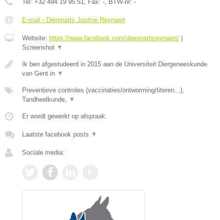
Tel:
+32 494 19 95 51
, Fax:
-
, BTW-nr:
-
E-mail › Dierenarts Justine Reynaert
Website:
https://www.facebook.com/dierenartsreynaert/
|
Screenshot
▼
Ik ben afgestudeerd in 2015 aan de Universiteit Diergeneeskunde
van Gent in
▼
Preventieve controles (vaccinaties/ontworming/titeren...),
Tandheelkunde,
▼
Er wordt gewerkt op afspraak.
Laatste facebook posts
▼
Sociale media: