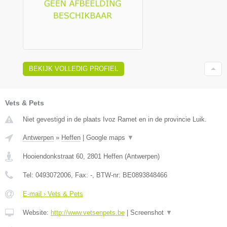
BEKIJK VOLLEDIG PROFIEL
Vets & Pets
Niet gevestigd in de plaats Ivoz Ramet en in de provincie Luik.
Antwerpen
»
Heffen
|
Google maps
▼
Hooiendonkstraat 60
,
2801
Heffen
(
Antwerpen
)
Tel:
0493072006
, Fax:
-
, BTW-nr:
BE0893848466
E-mail › Vets & Pets
Website:
http://www.vetsenpets.be
|
Screenshot
▼