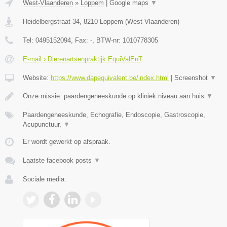
West-Vlaanderen
»
Loppem
|
Google maps
▼
Heidelbergstraat 34
,
8210
Loppem
(
West-Vlaanderen
)
Tel:
0495152094
, Fax:
-
, BTW-nr:
1010778305
E-mail › Dierenartsenpraktijk EquiValEnT
Website:
https://www.dapequivalent.be/index.html
|
Screenshot
▼
Onze missie: paardengeneeskunde op kliniek niveau aan huis
▼
Paardengeneeskunde, Echografie, Endoscopie, Gastroscopie,
Acupunctuur,
▼
Er wordt gewerkt op afspraak.
Laatste facebook posts
▼
Sociale media: