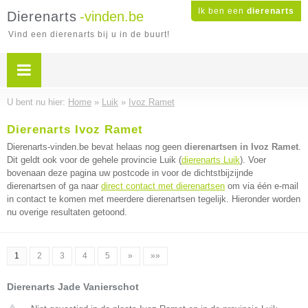
Ik ben een
dierenarts
Dierenarts
-vinden.be
Vind een dierenarts bij u in de buurt!
U bent nu hier:
Home
»
Luik
»
Ivoz Ramet
Dierenarts Ivoz Ramet
Dierenarts-vinden.be bevat helaas nog geen
dierenartsen in Ivoz Ramet
.
Dit geldt ook voor de gehele provincie Luik (
dierenarts Luik
). Voer
bovenaan deze pagina uw postcode in voor de dichtstbijzijnde
dierenartsen of ga naar
direct contact met dierenartsen
om via één e-mail
in contact te komen met meerdere dierenartsen tegelijk. Hieronder worden
nu overige resultaten getoond.
1
2
3
4
5
»
»»
Dierenarts Jade Vanierschot