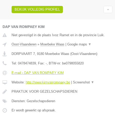
BEKIJK VOLLEDIG PROFIEL
DAP VAN ROMPAEY KIM
Niet gevestigd in de plaats Ivoz Ramet en in de provincie Luik.
Oost-Vlaanderen
»
Moerbeke Waas
|
Google maps
▼
DORPVAART 7
,
9180
Moerbeke Waas
(
Oost-Vlaanderen
)
Tel:
0478474839
, Fax:
-
, BTW-nr:
be0798055820
E-mail › DAP VAN ROMPAEY KIM
Website:
http://www.kimvanrompaey.be
|
Screenshot
▼
PRAKTIJK VOOR GEZELSCHAPSDIEREN
Diensten: Gezelschapsdieren
Er wordt gewerkt op afspraak.