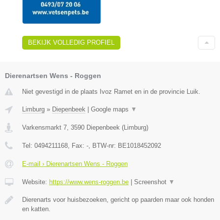
BEKIJK VOLLEDIG PROFIEL
Dierenartsen Wens - Roggen
Niet gevestigd in de plaats Ivoz Ramet en in de provincie Luik.
Limburg
»
Diepenbeek
|
Google maps
▼
Varkensmarkt 7
,
3590
Diepenbeek
(
Limburg
)
Tel:
0494211168
, Fax:
-
, BTW-nr:
BE1018452092
E-mail › Dierenartsen Wens - Roggen
Website:
https://www.wens-roggen.be
|
Screenshot
▼
Dierenarts voor huisbezoeken, gericht op paarden maar ook honden
en katten.