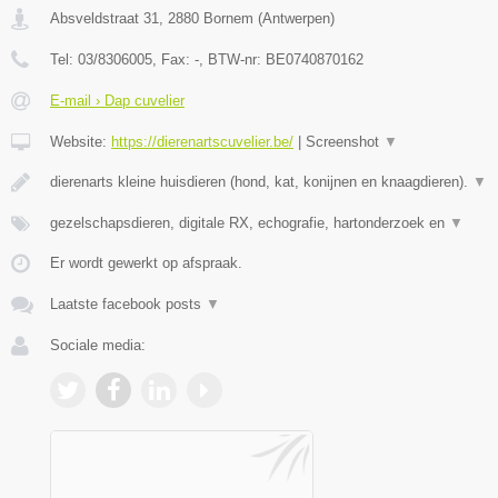
Absveldstraat 31
,
2880
Bornem
(
Antwerpen
)
Tel:
03/8306005
, Fax:
-
, BTW-nr:
BE0740870162
E-mail › Dap cuvelier
Website:
https://dierenartscuvelier.be/
|
Screenshot
▼
dierenarts kleine huisdieren (hond, kat, konijnen en knaagdieren).
▼
gezelschapsdieren, digitale RX, echografie, hartonderzoek en
▼
Er wordt gewerkt op afspraak.
Laatste facebook posts
▼
Sociale media: