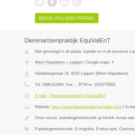
BEKIJK VOLLEDIG PROFIEL
Dierenartsenpraktijk EquiValEnT
Niet gevestigd in de plaats Juprelle en in de provincie Lui
West-Vlaanderen
»
Loppem
|
Google maps
▼
Heidelbergstraat 34
,
8210
Loppem
(
West-Vlaanderen
)
Tel:
0495152094
, Fax:
-
, BTW-nr:
1010778305
E-mail › Dierenartsenpraktijk EquiValEnT
Website:
https://www.dapequivalent.be/index.html
|
Scre
Onze missie: paardengeneeskunde op kliniek niveau aan
Paardengeneeskunde, Echografie, Endoscopie, Gastrosc