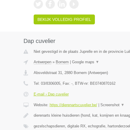
BEKIJK VOLLEDIG PROFIEL
Dap cuvelier
Niet gevestigd in de plaats Juprelle en in de provincie Lui
Antwerpen
»
Bornem
|
Google maps
▼
Absveldstraat 31
,
2880
Bornem
(
Antwerpen
)
Tel:
03/8306005
, Fax:
-
, BTW-nr:
BE0740870162
E-mail › Dap cuvelier
Website:
https://dierenartscuvelier.be/
|
Screenshot
▼
dierenarts kleine huisdieren (hond, kat, konijnen en knaa
gezelschapsdieren, digitale RX, echografie, hartonderzo