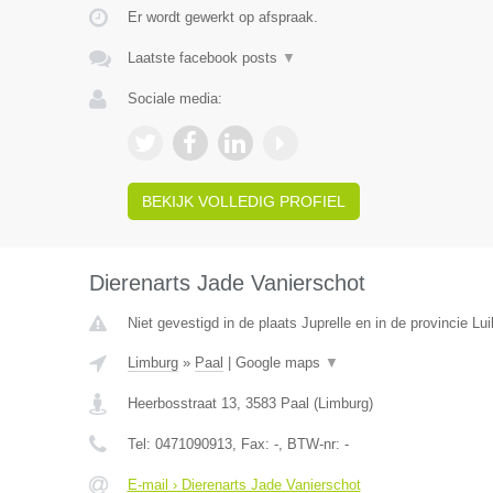
Er wordt gewerkt op afspraak.
Laatste facebook posts
▼
Sociale media:
BEKIJK VOLLEDIG PROFIEL
Dierenarts Jade Vanierschot
Niet gevestigd in de plaats Juprelle en in de provincie Lui
Limburg
»
Paal
|
Google maps
▼
Heerbosstraat 13
,
3583
Paal
(
Limburg
)
Tel:
0471090913
, Fax:
-
, BTW-nr:
-
E-mail › Dierenarts Jade Vanierschot