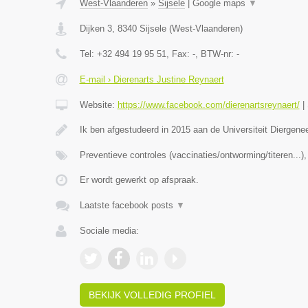
West-Vlaanderen
»
Sijsele
|
Google maps
▼
Dijken 3
,
8340
Sijsele
(
West-Vlaanderen
)
Tel:
+32 494 19 95 51
, Fax:
-
, BTW-nr:
-
E-mail › Dierenarts Justine Reynaert
Website:
https://www.facebook.com/dierenartsreynaert/
|
Ik ben afgestudeerd in 2015 aan de Universiteit Diergen
Preventieve controles (vaccinaties/ontworming/titeren...
Er wordt gewerkt op afspraak.
Laatste facebook posts
▼
Sociale media:
BEKIJK VOLLEDIG PROFIEL