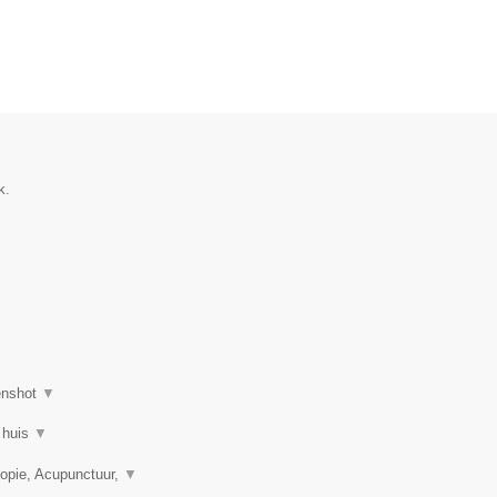
k.
enshot
▼
 huis
▼
opie, Acupunctuur,
▼