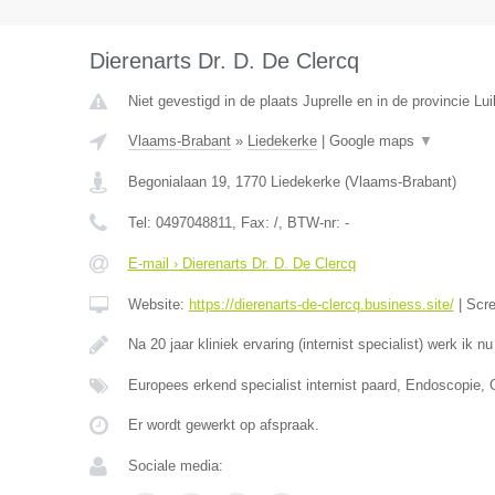
Dierenarts Dr. D. De Clercq
Niet gevestigd in de plaats Juprelle en in de provincie Lui
Vlaams-Brabant
»
Liedekerke
|
Google maps
▼
Begonialaan 19
,
1770
Liedekerke
(
Vlaams-Brabant
)
Tel:
0497048811
, Fax:
/
, BTW-nr:
-
E-mail › Dierenarts Dr. D. De Clercq
Website:
https://dierenarts-de-clercq.business.site/
|
Scr
Na 20 jaar kliniek ervaring (internist specialist) werk ik n
Europees erkend specialist internist paard, Endoscopie,
Er wordt gewerkt op afspraak.
Sociale media: