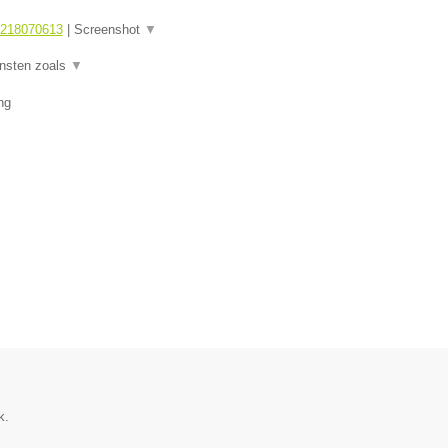
1218070613
|
Screenshot
▼
ensten zoals
▼
ng
k.