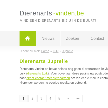
Dierenarts
-vinden.be
VIND EEN DIERENARTS BIJ U IN DE BUURT!
Nieuws
Zoeken
Contact
U bent nu hier:
Home
»
Luik
»
Juprelle
Dierenarts Juprelle
Dierenarts-vinden.be bevat helaas nog geen
dierenartsen in J
Luik (
dierenarts Luik
). Voer bovenaan deze pagina uw postcode i
naar
direct contact met dierenartsen
om via één e-mail in conta
Hieronder worden nu overige resultaten getoond.
1
2
3
4
5
»
»»