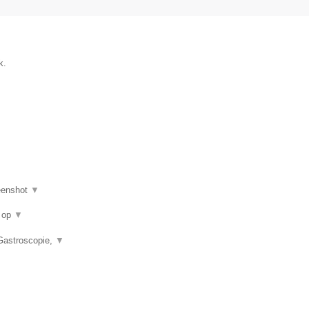
k.
eenshot
▼
u op
▼
 Gastroscopie,
▼