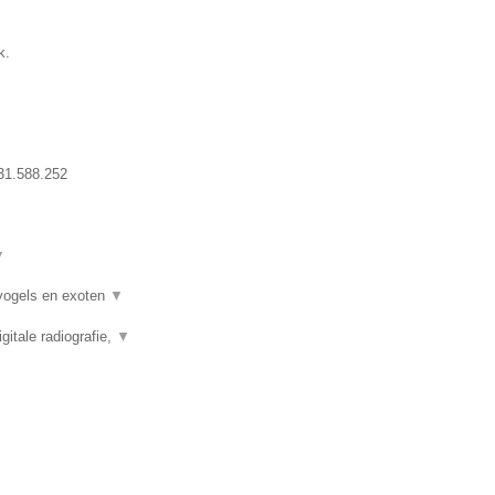
k.
31.588.252
▼
 vogels en exoten
▼
itale radiografie,
▼