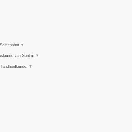
Screenshot
▼
eeskunde van Gent in
▼
), Tandheelkunde,
▼