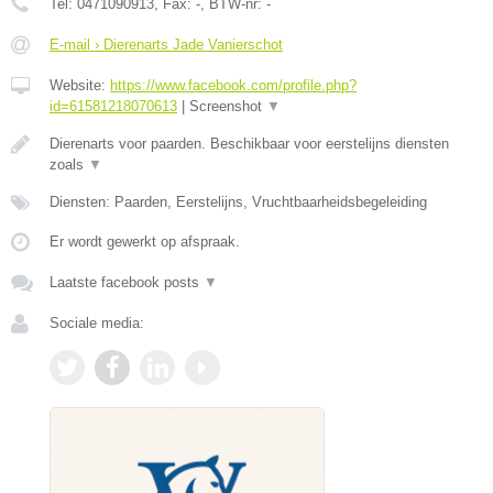
Tel:
0471090913
, Fax:
-
, BTW-nr:
-
E-mail › Dierenarts Jade Vanierschot
Website:
https://www.facebook.com/profile.php?
id=61581218070613
|
Screenshot
▼
Dierenarts voor paarden. Beschikbaar voor eerstelijns diensten
zoals
▼
Diensten: Paarden, Eerstelijns, Vruchtbaarheidsbegeleiding
Er wordt gewerkt op afspraak.
Laatste facebook posts
▼
Sociale media: