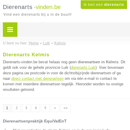
Ik ben een
dierenarts
Dierenarts
-vinden.be
Vind een dierenarts bij u in de buurt!
U bent nu hier:
Home
»
Luik
»
Kelmis
Dierenarts Kelmis
Dierenarts-vinden.be bevat helaas nog geen
dierenartsen in Kelmis
. Dit
geldt ook voor de gehele provincie Luik (
dierenarts Luik
). Voer bovenaan
deze pagina uw postcode in voor de dichtstbijzijnde dierenartsen of ga
naar
direct contact met dierenartsen
om via één e-mail in contact te
komen met meerdere dierenartsen tegelijk. Hieronder worden nu overige
resultaten getoond.
1
2
3
4
5
»
»»
Dierenartsenpraktijk EquiValEnT