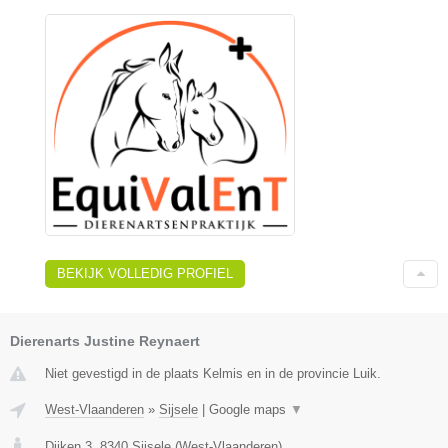
BEKIJK VOLLEDIG PROFIEL
Dierenarts Justine Reynaert
Niet gevestigd in de plaats Kelmis en in de provincie Luik.
West-Vlaanderen
»
Sijsele
|
Google maps
▼
Dijken 3
,
8340
Sijsele
(
West-Vlaanderen
)