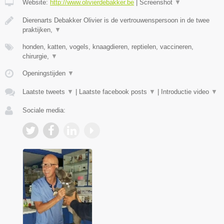
Website:
http://www.olivierdebakker.be
|
Screenshot
▼
Dierenarts Debakker Olivier is de vertrouwenspersoon in de twee
praktijken,
▼
honden, katten, vogels, knaagdieren, reptielen, vaccineren,
chirurgie,
▼
Openingstijden
▼
Laatste tweets
▼
|
Laatste facebook posts
▼
|
Introductie video
▼
Sociale media: