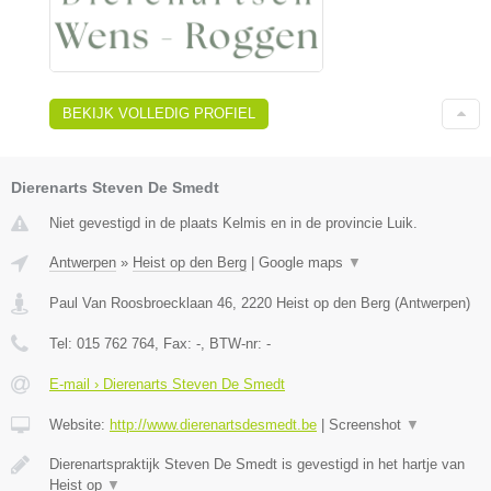
BEKIJK VOLLEDIG PROFIEL
Dierenarts Steven De Smedt
Niet gevestigd in de plaats Kelmis en in de provincie Luik.
Antwerpen
»
Heist op den Berg
|
Google maps
▼
Paul Van Roosbroecklaan 46
,
2220
Heist op den Berg
(
Antwerpen
)
Tel:
015 762 764
, Fax:
-
, BTW-nr:
-
E-mail › Dierenarts Steven De Smedt
Website:
http://www.dierenartsdesmedt.be
|
Screenshot
▼
Dierenartspraktijk Steven De Smedt is gevestigd in het hartje van
Heist op
▼