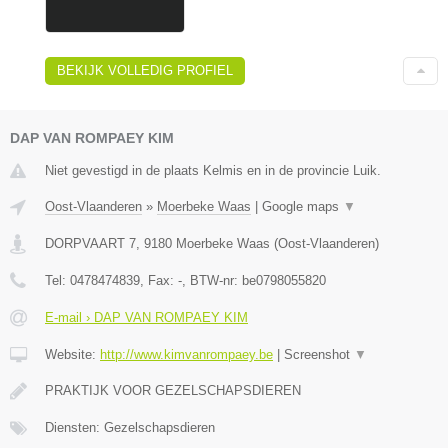
BEKIJK VOLLEDIG PROFIEL
DAP VAN ROMPAEY KIM
Niet gevestigd in de plaats Kelmis en in de provincie Luik.
Oost-Vlaanderen
»
Moerbeke Waas
|
Google maps
▼
DORPVAART 7
,
9180
Moerbeke Waas
(
Oost-Vlaanderen
)
Tel:
0478474839
, Fax:
-
, BTW-nr:
be0798055820
E-mail › DAP VAN ROMPAEY KIM
Website:
http://www.kimvanrompaey.be
|
Screenshot
▼
PRAKTIJK VOOR GEZELSCHAPSDIEREN
Diensten: Gezelschapsdieren