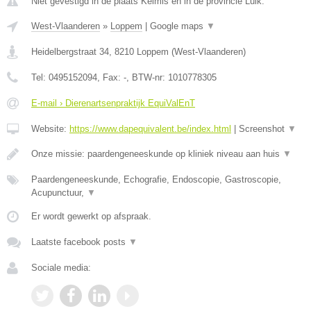
Niet gevestigd in de plaats Kelmis en in de provincie Luik.
West-Vlaanderen
»
Loppem
|
Google maps
▼
Heidelbergstraat 34
,
8210
Loppem
(
West-Vlaanderen
)
Tel:
0495152094
, Fax:
-
, BTW-nr:
1010778305
E-mail › Dierenartsenpraktijk EquiValEnT
Website:
https://www.dapequivalent.be/index.html
|
Screenshot
▼
Onze missie: paardengeneeskunde op kliniek niveau aan huis
▼
Paardengeneeskunde, Echografie, Endoscopie, Gastroscopie,
Acupunctuur,
▼
Er wordt gewerkt op afspraak.
Laatste facebook posts
▼
Sociale media: