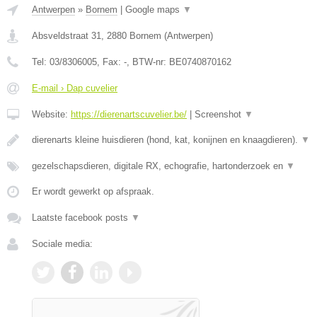
Antwerpen
»
Bornem
|
Google maps
▼
Absveldstraat 31
,
2880
Bornem
(
Antwerpen
)
Tel:
03/8306005
, Fax:
-
, BTW-nr:
BE0740870162
E-mail › Dap cuvelier
Website:
https://dierenartscuvelier.be/
|
Screenshot
▼
dierenarts kleine huisdieren (hond, kat, konijnen en knaagdieren).
▼
gezelschapsdieren, digitale RX, echografie, hartonderzoek en
▼
Er wordt gewerkt op afspraak.
Laatste facebook posts
▼
Sociale media: