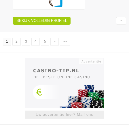
BEKIJK VOLLEDIG PROFIEL
1
2
3
4
5
»
»»
Uw advertentie hier? Mail ons