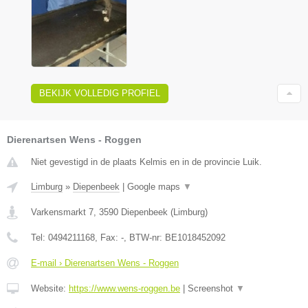
BEKIJK VOLLEDIG PROFIEL
Dierenartsen Wens - Roggen
Niet gevestigd in de plaats Kelmis en in de provincie Luik.
Limburg
»
Diepenbeek
|
Google maps
▼
Varkensmarkt 7
,
3590
Diepenbeek
(
Limburg
)
Tel:
0494211168
, Fax:
-
, BTW-nr:
BE1018452092
E-mail › Dierenartsen Wens - Roggen
Website:
https://www.wens-roggen.be
|
Screenshot
▼