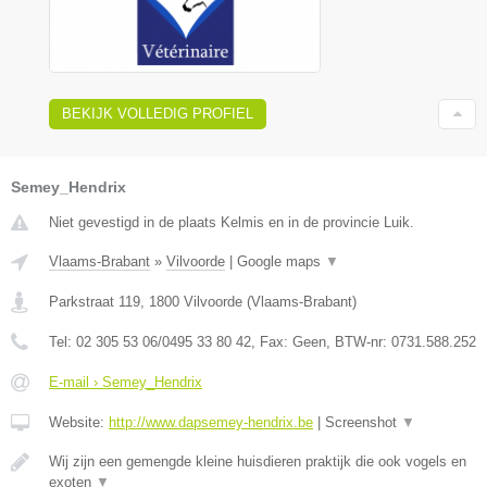
BEKIJK VOLLEDIG PROFIEL
Semey_Hendrix
Niet gevestigd in de plaats Kelmis en in de provincie Luik.
Vlaams-Brabant
»
Vilvoorde
|
Google maps
▼
Parkstraat 119
,
1800
Vilvoorde
(
Vlaams-Brabant
)
Tel:
02 305 53 06/0495 33 80 42
, Fax:
Geen
, BTW-nr:
0731.588.252
E-mail › Semey_Hendrix
Website:
http://www.dapsemey-hendrix.be
|
Screenshot
▼
Wij zijn een gemengde kleine huisdieren praktijk die ook vogels en
exoten
▼