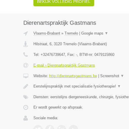
BEKIJK VOLLEDIG PROFIEL
Dierenartspraktijk Gastmans
Vlaams-Brabant
»
Tremelo
|
Google maps
▼
Hilstraat, 6
,
3120
Tremelo
(
Vlaams-Brabant
)
Tel:
+32476739647
, Fax:
-
, BTW-nr:
0479115860
E-mail › Dierenartspraktijk Gastmans
Website:
http://dierenartsgastmans.be
|
Screenshot
▼
Eerstelijnspraktijk met specialisatie fysiotherapie!
▼
Diensten: eerstelijns diergeneeskunde, chirurgie, fysiothe
Er wordt gewerkt op afspraak.
Sociale media: