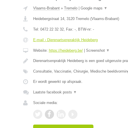
Vlaams-Brabant
»
Tremelo
|
Google maps
▼
Heidebergstraat 14
,
3120
Tremelo
(
Vlaams-Brabant
)
Tel:
0472 22 32 32
, Fax:
-
, BTW-nr:
-
E-mail › Dierenartsenpraktijk Heideberg
Website:
https://heideberg.be/
|
Screenshot
▼
Dierenartsenpraktijk Heideberg is een goed uitgeruste pra
Consultatie, Vaccinatie, Chirurgie, Medische beeldvormi
Er wordt gewerkt op afspraak.
Laatste facebook posts
▼
Sociale media: