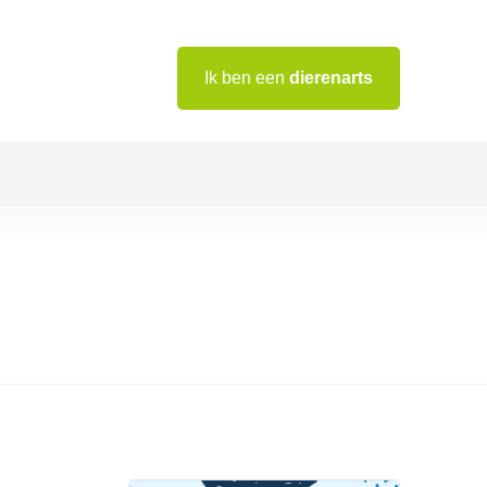
Ik ben een
dierenarts