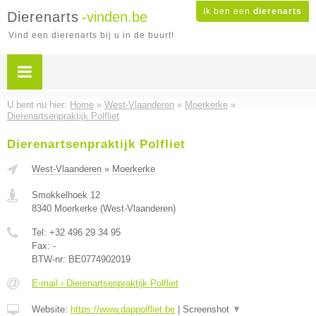
Ik ben een
dierenarts
Dierenarts
-vinden.be
Vind een dierenarts bij u in de buurt!
U bent nu hier:
Home
»
West-Vlaanderen
»
Moerkerke
»
Dierenartsenpraktijk Polfliet
Dierenartsenpraktijk Polfliet
West-Vlaanderen
»
Moerkerke
Smokkelhoek 12
8340
Moerkerke
(
West-Vlaanderen
)
Tel:
+32 496 29 34 95
Fax:
-
BTW-nr:
BE0774902019
E-mail › Dierenartsenpraktijk Polfliet
Website:
https://www.dappolfliet.be
|
Screenshot
▼