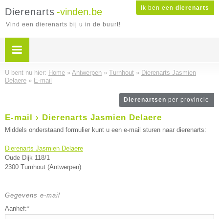
Ik ben een
dierenarts
Dierenarts
-vinden.be
Vind een dierenarts bij u in de buurt!
U bent nu hier:
Home
»
Antwerpen
»
Turnhout
»
Dierenarts Jasmien
Delaere
»
E-mail
Dierenartsen
per provincie
E-mail › Dierenarts Jasmien Delaere
Middels onderstaand formulier kunt u een e-mail sturen naar dierenarts:
Dierenarts Jasmien Delaere
Oude Dijk 118/1
2300 Turnhout (Antwerpen)
Gegevens e-mail
Aanhef:*