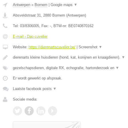
Antwerpen
»
Bornem
|
Google maps
▼
Absveldstraat 31
,
2880
Bornem
(
Antwerpen
)
Tel:
03/8306005
, Fax:
-
, BTW-nr:
BE0740870162
E-mail › Dap cuvelier
Website:
https://dierenartscuvelier.be/
|
Screenshot
▼
dierenarts kleine huisdieren (hond, kat, konijnen en knaagdieren).
▼
gezelschapsdieren, digitale RX, echografie, hartonderzoek en
▼
Er wordt gewerkt op afspraak.
Laatste facebook posts
▼
Sociale media: