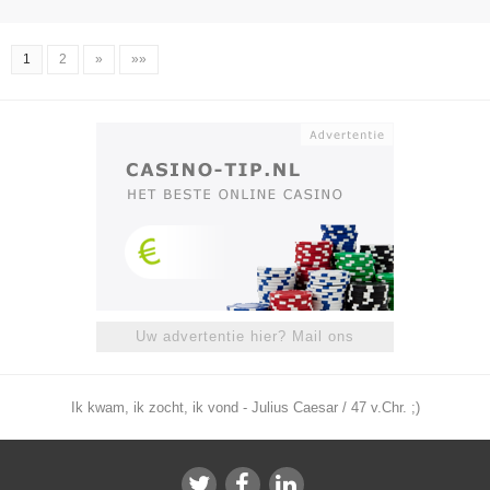
1
2
»
»»
Uw advertentie hier? Mail ons
Ik kwam, ik zocht, ik vond - Julius Caesar / 47 v.Chr. ;)