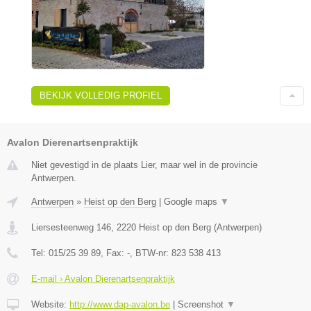
BEKIJK VOLLEDIG PROFIEL
Avalon Dierenartsenpraktijk
Niet gevestigd in de plaats Lier, maar wel in de provincie
Antwerpen.
Antwerpen
»
Heist op den Berg
|
Google maps
▼
Liersesteenweg 146
,
2220
Heist op den Berg
(
Antwerpen
)
Tel:
015/25 39 89
, Fax:
-
, BTW-nr:
823 538 413
E-mail › Avalon Dierenartsenpraktijk
Website:
http://www.dap-avalon.be
|
Screenshot
▼