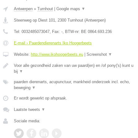
Antwerpen
»
Turnhout
|
Google maps
▼
Steenweg op Diest 101
,
2300
Turnhout
(
Antwerpen
)
Tel:
0032485073047
, Fax:
-
, BTW-nr:
BE 0864.693.236
E-mail › Paardendierenarts Iko Hoogerbeets
Website:
http://www.ikohoogerbeets.eu
|
Screenshot
▼
Voor alle gezondheid zaken van uw paard(en) en /of pony('s) kunt u
bij
▼
paarden dierenarts, acupunctuur, mankheid onderzoek incl. echo,
beweging
▼
Er wordt gewerkt op afspraak.
Laatste tweets
▼
Sociale media: