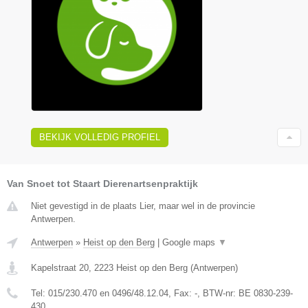
BEKIJK VOLLEDIG PROFIEL
Van Snoet tot Staart Dierenartsenpraktijk
Niet gevestigd in de plaats Lier, maar wel in de provincie
Antwerpen.
Antwerpen
»
Heist op den Berg
|
Google maps
▼
Kapelstraat 20
,
2223
Heist op den Berg
(
Antwerpen
)
Tel:
015/230.470 en 0496/48.12.04
, Fax:
-
, BTW-nr:
BE 0830-239-
430