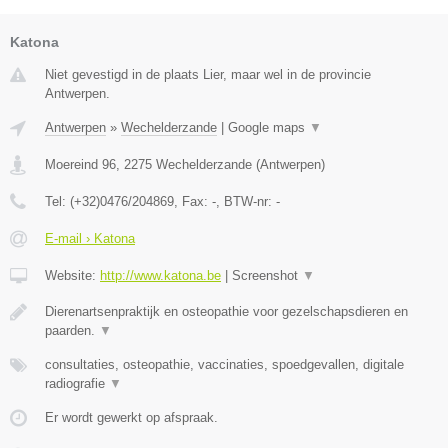
Katona
Niet gevestigd in de plaats Lier, maar wel in de provincie
Antwerpen.
Antwerpen
»
Wechelderzande
|
Google maps
▼
Moereind 96
,
2275
Wechelderzande
(
Antwerpen
)
Tel:
(+32)0476/204869
, Fax:
-
, BTW-nr:
-
E-mail › Katona
Website:
http://www.katona.be
|
Screenshot
▼
Dierenartsenpraktijk en osteopathie voor gezelschapsdieren en
paarden.
▼
consultaties, osteopathie, vaccinaties, spoedgevallen, digitale
radiografie
▼
Er wordt gewerkt op afspraak.