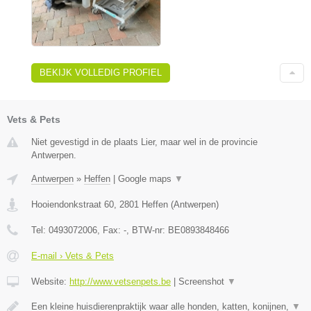
BEKIJK VOLLEDIG PROFIEL
Vets & Pets
Niet gevestigd in de plaats Lier, maar wel in de provincie
Antwerpen.
Antwerpen
»
Heffen
|
Google maps
▼
Hooiendonkstraat 60
,
2801
Heffen
(
Antwerpen
)
Tel:
0493072006
, Fax:
-
, BTW-nr:
BE0893848466
E-mail › Vets & Pets
Website:
http://www.vetsenpets.be
|
Screenshot
▼
Een kleine huisdierenpraktijk waar alle honden, katten, konijnen,
▼