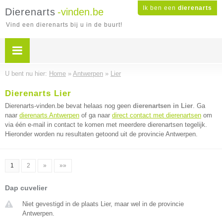
Ik ben een
dierenarts
Dierenarts
-vinden.be
Vind een dierenarts bij u in de buurt!
U bent nu hier:
Home
»
Antwerpen
»
Lier
Dierenarts Lier
Dierenarts-vinden.be bevat helaas nog geen
dierenartsen in Lier
. Ga
naar
dierenarts Antwerpen
of ga naar
direct contact met dierenartsen
om
via één e-mail in contact te komen met meerdere dierenartsen tegelijk.
Hieronder worden nu resultaten getoond uit de provincie Antwerpen.
1
2
»
»»
Dap cuvelier
Niet gevestigd in de plaats Lier, maar wel in de provincie
Antwerpen.