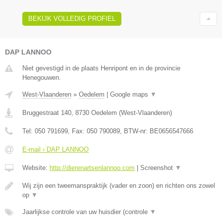
BEKIJK VOLLEDIG PROFIEL
DAP LANNOO
Niet gevestigd in de plaats Henripont en in de provincie
Henegouwen.
West-Vlaanderen
»
Oedelem
|
Google maps
▼
Bruggestraat 140
,
8730
Oedelem
(
West-Vlaanderen
)
Tel:
050 791699
, Fax:
050 790089
, BTW-nr:
BE0656547666
E-mail › DAP LANNOO
Website:
http://dierenartsenlannoo.com
|
Screenshot
▼
Wij zijn een tweemanspraktijk (vader en zoon) en richten ons zowel
op
▼
Jaarlijkse controle van uw huisdier (controle
▼