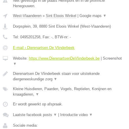
Niet gevestigd in de plaats Henripont en in de provincie
Henegouwen.
West-Vlaanderen
»
Sint Eloois Winkel
|
Google maps
▼
Dorpsplein, 39
,
8880
Sint Eloois Winkel
(
West-Vlaanderen
)
Tel:
0495201258
, Fax:
-
, BTW-nr:
-
E-mail › Dierenartsen De Vlinderbeek
Website:
https://www.DierenartsenDeVlinderbeek.be
|
Screenshot
▼
Dierenartsen De Vlinderbeek staan voor uitstekende
diergeneeskundige zorg
▼
Kleine Huisdieren, Paarden, Vogels, Reptielen, Konijnen en
knaagdieren,
▼
Er wordt gewerkt op afspraak.
Laatste facebook posts
▼
|
Introductie video
▼
Sociale media: