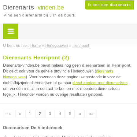
Ik ben een
dierenarts
Dierenarts
-vinden.be
Vind een dierenarts bij u in de buurt!
U bent nu hier:
Home
»
Henegouwen
»
Henripont
Dierenarts Henripont (2)
Dierenarts-vinden.be bevat helaas nog geen
dierenartsen in Henripont
.
Dit geldt ook voor de gehele provincie Henegouwen (
dierenarts
Henegouwen
). Voer bovenaan deze pagina uw postcode in voor de
dichtstbijzijnde dierenartsen of ga naar
direct contact met dierenartsen
om via één e-mail in contact te komen met meerdere dierenartsen
tegelijk. Hieronder worden nu overige resultaten getoond.
««
«
1
2
3
4
5
»
»»
Dierenartsen De Vlinderbeek