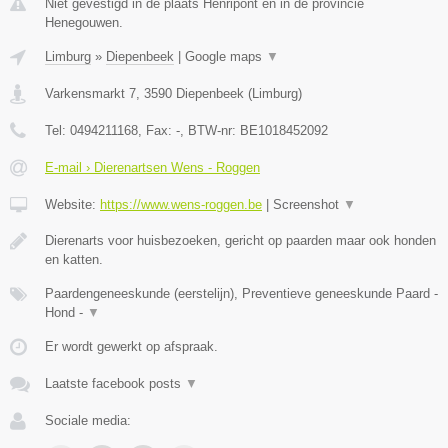
Niet gevestigd in de plaats Henripont en in de provincie
Henegouwen.
Limburg
»
Diepenbeek
|
Google maps
▼
Varkensmarkt 7
,
3590
Diepenbeek
(
Limburg
)
Tel:
0494211168
, Fax:
-
, BTW-nr:
BE1018452092
E-mail › Dierenartsen Wens - Roggen
Website:
https://www.wens-roggen.be
|
Screenshot
▼
Dierenarts voor huisbezoeken, gericht op paarden maar ook honden
en katten.
Paardengeneeskunde (eerstelijn), Preventieve geneeskunde Paard -
Hond -
▼
Er wordt gewerkt op afspraak.
Laatste facebook posts
▼
Sociale media: