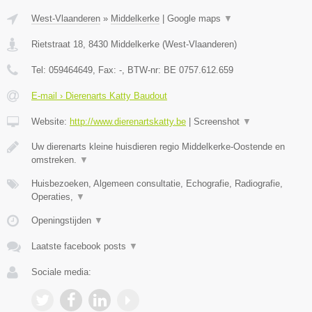
West-Vlaanderen
»
Middelkerke
|
Google maps
▼
Rietstraat 18
,
8430
Middelkerke
(
West-Vlaanderen
)
Tel:
059464649
, Fax:
-
, BTW-nr:
BE 0757.612.659
E-mail › Dierenarts Katty Baudout
Website:
http://www.dierenartskatty.be
|
Screenshot
▼
Uw dierenarts kleine huisdieren regio Middelkerke-Oostende en
omstreken.
▼
Huisbezoeken, Algemeen consultatie, Echografie, Radiografie,
Operaties,
▼
Openingstijden
▼
Laatste facebook posts
▼
Sociale media: