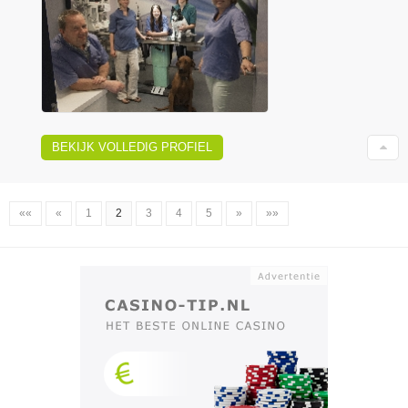
BEKIJK VOLLEDIG PROFIEL
««
«
1
2
3
4
5
»
»»