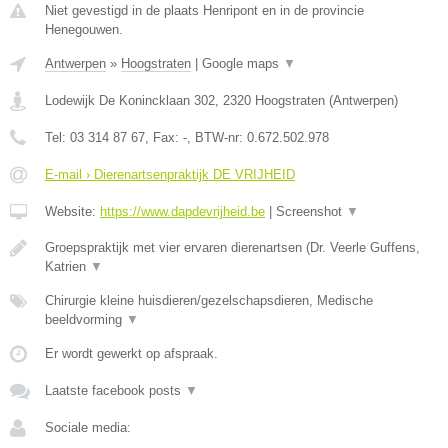
Niet gevestigd in de plaats Henripont en in de provincie
Henegouwen.
Antwerpen
»
Hoogstraten
|
Google maps
▼
Lodewijk De Konincklaan 302
,
2320
Hoogstraten
(
Antwerpen
)
Tel:
03 314 87 67
, Fax:
-
, BTW-nr:
0.672.502.978
E-mail › Dierenartsenpraktijk DE VRIJHEID
Website:
https://www.dapdevrijheid.be
|
Screenshot
▼
Groepspraktijk met vier ervaren dierenartsen (Dr. Veerle Guffens,
Katrien
▼
Chirurgie kleine huisdieren/gezelschapsdieren, Medische
beeldvorming
▼
Er wordt gewerkt op afspraak.
Laatste facebook posts
▼
Sociale media: