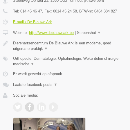
Steenweg Op Mol 23
,
2360
Oud Turnhout
(
Antwerpen
)
Tel:
014 45 46 47
, Fax:
0014 45 24 58
, BTW-nr:
0464 384 827
E-mail › De Blauwe Ark
Website:
http://www.deblauweark.be
|
Screenshot
▼
Dierenartsencentrum De Blauwe Ark is een moderne, goed
uitgeruste praktijk
▼
Orthopedie, Dermatologie, Ophalmologie, Weke delen chirurgie,
medische
▼
Er wordt gewerkt op afspraak.
Laatste facebook posts
▼
Sociale media: