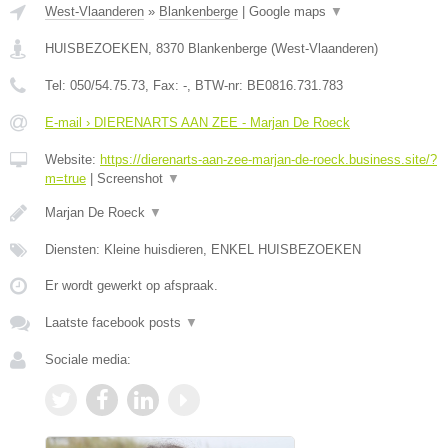
West-Vlaanderen
»
Blankenberge
|
Google maps
▼
HUISBEZOEKEN
,
8370
Blankenberge
(
West-Vlaanderen
)
Tel:
050/54.75.73
, Fax:
-
, BTW-nr:
BE0816.731.783
E-mail › DIERENARTS AAN ZEE - Marjan De Roeck
Website:
https://dierenarts-aan-zee-marjan-de-roeck.business.site/?
m=true
|
Screenshot
▼
Marjan De Roeck
▼
Diensten: Kleine huisdieren, ENKEL HUISBEZOEKEN
Er wordt gewerkt op afspraak.
Laatste facebook posts
▼
Sociale media: