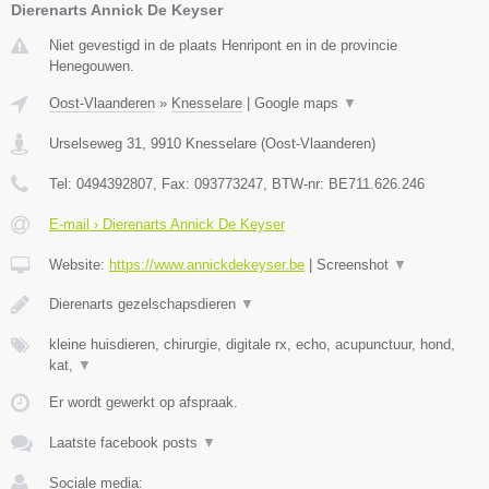
Dierenarts Annick De Keyser
Niet gevestigd in de plaats Henripont en in de provincie
Henegouwen.
Oost-Vlaanderen
»
Knesselare
|
Google maps
▼
Urselseweg 31
,
9910
Knesselare
(
Oost-Vlaanderen
)
Tel:
0494392807
, Fax:
093773247
, BTW-nr:
BE711.626.246
E-mail › Dierenarts Annick De Keyser
Website:
https://www.annickdekeyser.be
|
Screenshot
▼
Dierenarts gezelschapsdieren
▼
kleine huisdieren, chirurgie, digitale rx, echo, acupunctuur, hond,
kat,
▼
Er wordt gewerkt op afspraak.
Laatste facebook posts
▼
Sociale media: