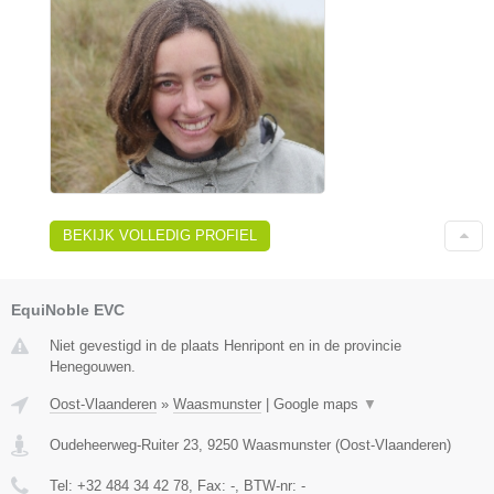
BEKIJK VOLLEDIG PROFIEL
EquiNoble EVC
Niet gevestigd in de plaats Henripont en in de provincie
Henegouwen.
Oost-Vlaanderen
»
Waasmunster
|
Google maps
▼
Oudeheerweg-Ruiter 23
,
9250
Waasmunster
(
Oost-Vlaanderen
)
Tel:
+32 484 34 42 78
, Fax:
-
, BTW-nr:
-