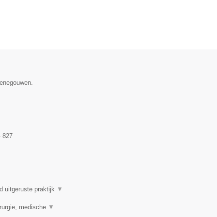
 Henegouwen.
 827
 uitgeruste praktijk
▼
rurgie, medische
▼