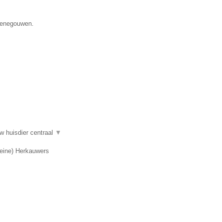
 Henegouwen.
w huisdier centraal
▼
leine) Herkauwers