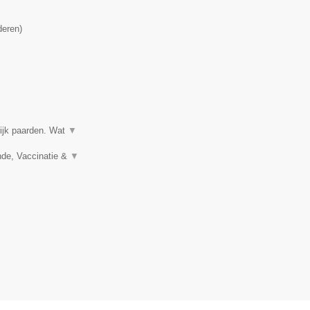
deren
)
ijk paarden. Wat
▼
nde, Vaccinatie &
▼