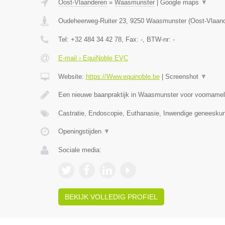
Oost-Vlaanderen
»
Waasmunster
|
Google maps
▼
Oudeheerweg-Ruiter 23
,
9250
Waasmunster
(
Oost-Vlaan
Tel:
+32 484 34 42 78
, Fax:
-
, BTW-nr:
-
E-mail › EquiNoble EVC
Website:
https://Www.equinoble.be
|
Screenshot
▼
Een nieuwe baanpraktijk in Waasmunster voor voornamel
Castratie, Endoscopie, Euthanasie, Inwendige geneesku
Openingstijden
▼
Sociale media:
BEKIJK VOLLEDIG PROFIEL