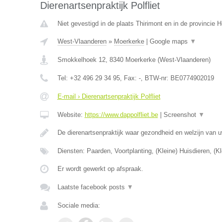
Dierenartsenpraktijk Polfliet
Niet gevestigd in de plaats Thirimont en in de provincie
West-Vlaanderen
»
Moerkerke
|
Google maps
▼
Smokkelhoek 12
,
8340
Moerkerke
(
West-Vlaanderen
)
Tel:
+32 496 29 34 95
, Fax:
-
, BTW-nr:
BE0774902019
E-mail › Dierenartsenpraktijk Polfliet
Website:
https://www.dappolfliet.be
|
Screenshot
▼
De dierenartsenpraktijk waar gezondheid en welzijn van u
Diensten: Paarden, Voortplanting, (Kleine) Huisdieren, (K
Er wordt gewerkt op afspraak.
Laatste facebook posts
▼
Sociale media: