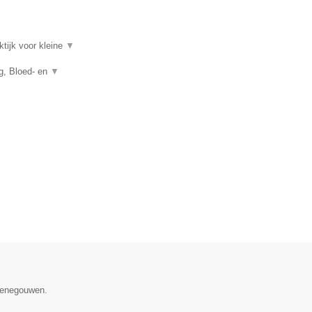
ktijk voor kleine
▼
ng, Bloed- en
▼
 Henegouwen.