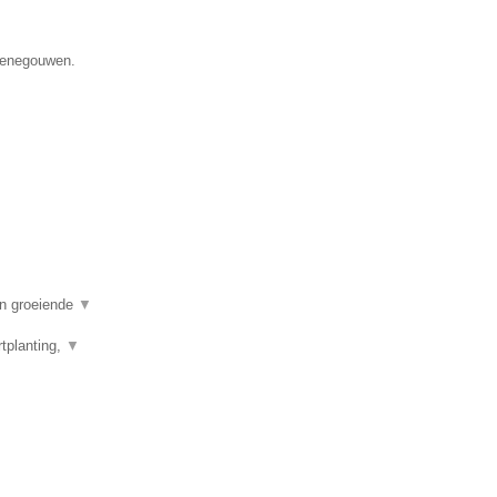
 Henegouwen.
en groeiende
▼
tplanting,
▼