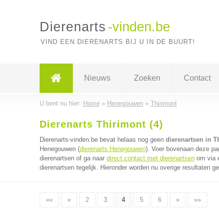
Dierenarts
-vinden.be
VIND EEN DIERENARTS BIJ U IN DE BUURT!
Nieuws
Zoeken
Contact
U bent nu hier:
Home
»
Henegouwen
»
Thirimont
Dierenarts Thirimont (4)
Dierenarts-vinden.be bevat helaas nog geen
dierenartsen in T
Henegouwen (
dierenarts Henegouwen
). Voer bovenaan deze pag
dierenartsen of ga naar
direct contact met dierenartsen
om via é
dierenartsen tegelijk. Hieronder worden nu overige resultaten g
««
«
2
3
4
5
6
»
»»