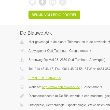
BEKIJK VOLLEDIG PROFIEL
De Blauwe Ark
Niet gevestigd in de plaats Thirimont en in de provincie
Antwerpen
»
Oud Turnhout
|
Google maps
▼
Steenweg Op Mol 23
,
2360
Oud Turnhout
(
Antwerpen
)
Tel:
014 45 46 47
, Fax:
0014 45 24 58
, BTW-nr:
0464 384
E-mail › De Blauwe Ark
Website:
http://www.deblauweark.be
|
Screenshot
▼
Dierenartsencentrum De Blauwe Ark is een moderne, goed
Orthopedie, Dermatologie, Ophalmologie, Weke delen chi