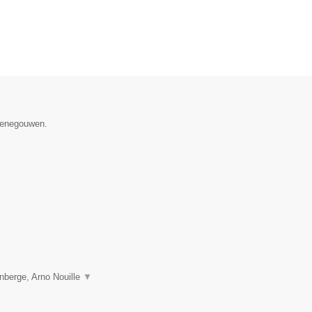
 Henegouwen.
nberge, Arno Nouille
▼