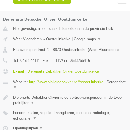
Dierenarts Debakker Olivier Oostduinkerke
Niet gevestigd in de plaats Ellemelle en in de provincie Luik.
West-Vlaanderen
»
Oostduinkerke
|
Google maps
▼
Blauwe reigerstraat 42
,
8670
Oostduinkerke
(
West-Vlaanderen
)
Tel:
0475944111
, Fax:
-
, BTW-nr:
0683266416
E-mail › Dierenarts Debakker Olivier Oostduinkerke
Website:
http://www.olivierdebakker.be#oostduinkerke
|
Screenshot
▼
Dierenarts Debakker Olivier is de vertrouwenspersoon in de twee
praktijken
▼
honden, katten, vogels, knaagdieren, reptielen, radiologie,
echografie,
▼
Openingstijden
▼