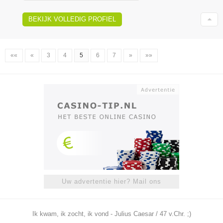
BEKIJK VOLLEDIG PROFIEL
««
«
3
4
5
6
7
»
»»
Uw advertentie hier? Mail ons
Ik kwam, ik zocht, ik vond - Julius Caesar / 47 v.Chr. ;)