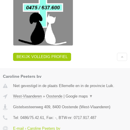
BEKIJK VOLLEDIG PROFIEL
Caroline Peeters bv
Niet gevestigd in de plaats Ellemelle en in de provincie Luik.
West-Vlaanderen
»
Oostende
|
Google maps
▼
Gistelsesteenweg 409
,
8400
Oostende
(
West-Vlaanderen
)
Tel:
0486/75.42.61
, Fax:
-
, BTW-nr:
0717.917.487
E-mail › Caroline Peeters bv