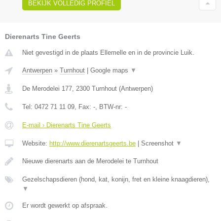
BEKIJK VOLLEDIG PROFIEL
Dierenarts Tine Geerts
Niet gevestigd in de plaats Ellemelle en in de provincie Luik.
Antwerpen
»
Turnhout
|
Google maps
▼
De Merodelei 177
,
2300
Turnhout
(
Antwerpen
)
Tel:
0472 71 11 09
, Fax:
-
, BTW-nr:
-
E-mail › Dierenarts Tine Geerts
Website:
http://www.dierenartsgeerts.be
|
Screenshot
▼
Nieuwe dierenarts aan de Merodelei te Turnhout
Gezelschapsdieren (hond, kat, konijn, fret en kleine knaagdieren),
▼
Er wordt gewerkt op afspraak.