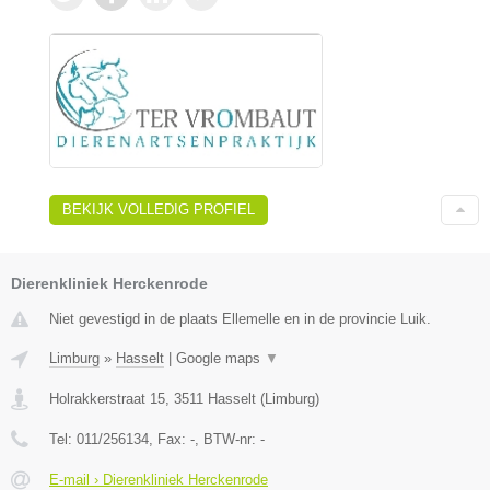
BEKIJK VOLLEDIG PROFIEL
Dierenkliniek Herckenrode
Niet gevestigd in de plaats Ellemelle en in de provincie Luik.
Limburg
»
Hasselt
|
Google maps
▼
Holrakkerstraat 15
,
3511
Hasselt
(
Limburg
)
Tel:
011/256134
, Fax:
-
, BTW-nr:
-
E-mail › Dierenkliniek Herckenrode