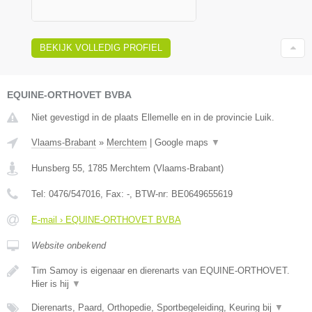
BEKIJK VOLLEDIG PROFIEL
EQUINE-ORTHOVET BVBA
Niet gevestigd in de plaats Ellemelle en in de provincie Luik.
Vlaams-Brabant
»
Merchtem
|
Google maps
▼
Hunsberg 55
,
1785
Merchtem
(
Vlaams-Brabant
)
Tel:
0476/547016
, Fax:
-
, BTW-nr:
BE0649655619
E-mail › EQUINE-ORTHOVET BVBA
Website onbekend
Tim Samoy is eigenaar en dierenarts van EQUINE-ORTHOVET.
Hier is hij
▼
Dierenarts, Paard, Orthopedie, Sportbegeleiding, Keuring bij
▼