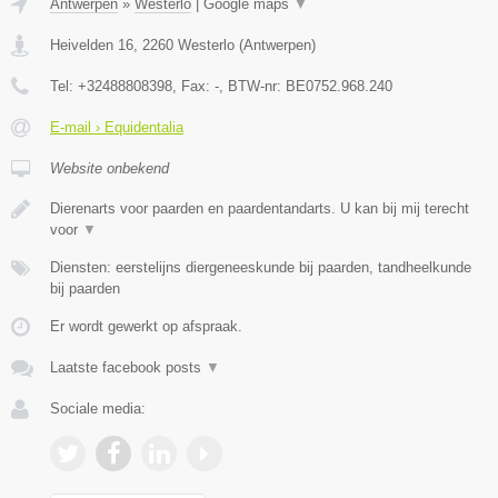
Antwerpen
»
Westerlo
|
Google maps
▼
Heivelden 16
,
2260
Westerlo
(
Antwerpen
)
Tel:
+32488808398
, Fax:
-
, BTW-nr:
BE0752.968.240
E-mail › Equidentalia
Website onbekend
Dierenarts voor paarden en paardentandarts. U kan bij mij terecht
voor
▼
Diensten: eerstelijns diergeneeskunde bij paarden, tandheelkunde
bij paarden
Er wordt gewerkt op afspraak.
Laatste facebook posts
▼
Sociale media: