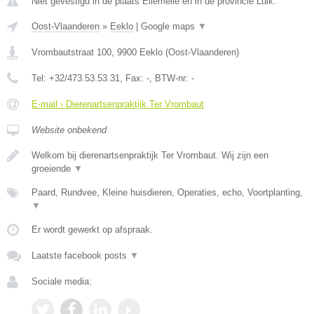
Niet gevestigd in de plaats Ellemelle en in de provincie Luik.
Oost-Vlaanderen
»
Eeklo
|
Google maps
▼
Vrombautstraat 100
,
9900
Eeklo
(
Oost-Vlaanderen
)
Tel:
+32/473.53.53.31
, Fax:
-
, BTW-nr:
-
E-mail › Dierenartsenpraktijk Ter Vrombaut
Website onbekend
Welkom bij dierenartsenpraktijk Ter Vrombaut. Wij zijn een
groeiende
▼
Paard, Rundvee, Kleine huisdieren, Operaties, echo, Voortplanting,
▼
Er wordt gewerkt op afspraak.
Laatste facebook posts
▼
Sociale media: