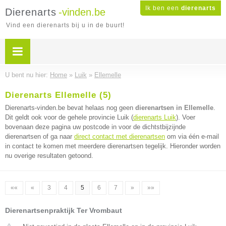
Ik ben een
dierenarts
Dierenarts
-vinden.be
Vind een dierenarts bij u in de buurt!
U bent nu hier:
Home
»
Luik
»
Ellemelle
Dierenarts Ellemelle (5)
Dierenarts-vinden.be bevat helaas nog geen
dierenartsen in Ellemelle
.
Dit geldt ook voor de gehele provincie Luik (
dierenarts Luik
). Voer
bovenaan deze pagina uw postcode in voor de dichtstbijzijnde
dierenartsen of ga naar
direct contact met dierenartsen
om via één e-mail
in contact te komen met meerdere dierenartsen tegelijk. Hieronder worden
nu overige resultaten getoond.
««
«
3
4
5
6
7
»
»»
Dierenartsenpraktijk Ter Vrombaut