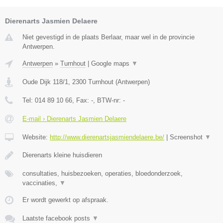
Dierenarts Jasmien Delaere
Niet gevestigd in de plaats Berlaar, maar wel in de provincie
Antwerpen.
Antwerpen
»
Turnhout
|
Google maps
▼
Oude Dijk 118/1
,
2300
Turnhout
(
Antwerpen
)
Tel:
014 89 10 66
, Fax:
-
, BTW-nr:
-
E-mail › Dierenarts Jasmien Delaere
Website:
http://www.dierenartsjasmiendelaere.be/
|
Screenshot
▼
Dierenarts kleine huisdieren
consultaties, huisbezoeken, operaties, bloedonderzoek,
vaccinaties,
▼
Er wordt gewerkt op afspraak.
Laatste facebook posts
▼