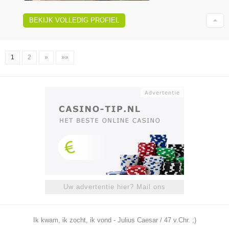
BEKIJK VOLLEDIG PROFIEL
1
2
»
»»
Uw advertentie hier? Mail ons
Ik kwam, ik zocht, ik vond - Julius Caesar / 47 v.Chr. ;)