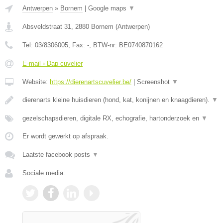
Antwerpen
»
Bornem
|
Google maps
▼
Absveldstraat 31
,
2880
Bornem
(
Antwerpen
)
Tel:
03/8306005
, Fax:
-
, BTW-nr:
BE0740870162
E-mail › Dap cuvelier
Website:
https://dierenartscuvelier.be/
|
Screenshot
▼
dierenarts kleine huisdieren (hond, kat, konijnen en knaagdieren).
▼
gezelschapsdieren, digitale RX, echografie, hartonderzoek en
▼
Er wordt gewerkt op afspraak.
Laatste facebook posts
▼
Sociale media: