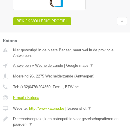
BEKIJK VOLLEDIG PROFIEL
Katona
Niet gevestigd in de plaats Berlaar, maar wel in de provincie
Antwerpen.
Antwerpen
»
Wechelderzande
|
Google maps
▼
Moereind 96
,
2275
Wechelderzande
(
Antwerpen
)
Tel:
(+32)0476/204869
, Fax:
-
, BTW-nr:
-
E-mail › Katona
Website:
http://www.katona.be
|
Screenshot
▼
Dierenartsenpraktijk en osteopathie voor gezelschapsdieren en
paarden.
▼