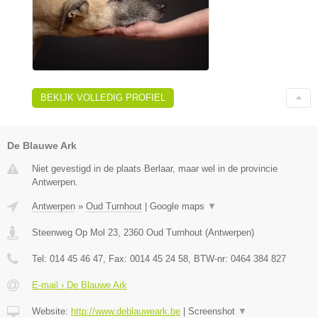
BEKIJK VOLLEDIG PROFIEL
De Blauwe Ark
Niet gevestigd in de plaats Berlaar, maar wel in de provincie
Antwerpen.
Antwerpen
»
Oud Turnhout
|
Google maps
▼
Steenweg Op Mol 23
,
2360
Oud Turnhout
(
Antwerpen
)
Tel:
014 45 46 47
, Fax:
0014 45 24 58
, BTW-nr:
0464 384 827
E-mail › De Blauwe Ark
Website:
http://www.deblauweark.be
|
Screenshot
▼