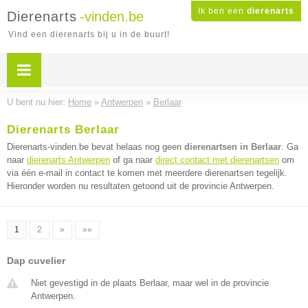
Ik ben een
dierenarts
Dierenarts
-vinden.be
Vind een dierenarts bij u in de buurt!
U bent nu hier:
Home
»
Antwerpen
»
Berlaar
Dierenarts Berlaar
Dierenarts-vinden.be bevat helaas nog geen
dierenartsen in Berlaar
. Ga
naar
dierenarts Antwerpen
of ga naar
direct contact met dierenartsen
om
via één e-mail in contact te komen met meerdere dierenartsen tegelijk.
Hieronder worden nu resultaten getoond uit de provincie Antwerpen.
1
2
»
»»
Dap cuvelier
Niet gevestigd in de plaats Berlaar, maar wel in de provincie
Antwerpen.