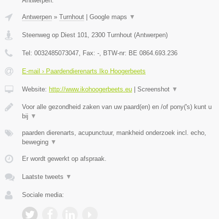
Antwerpen.
Antwerpen
»
Turnhout
|
Google maps
▼
Steenweg op Diest 101
,
2300
Turnhout
(
Antwerpen
)
Tel:
0032485073047
, Fax:
-
, BTW-nr:
BE 0864.693.236
E-mail › Paardendierenarts Iko Hoogerbeets
Website:
http://www.ikohoogerbeets.eu
|
Screenshot
▼
Voor alle gezondheid zaken van uw paard(en) en /of pony('s) kunt u
bij
▼
paarden dierenarts, acupunctuur, mankheid onderzoek incl. echo,
beweging
▼
Er wordt gewerkt op afspraak.
Laatste tweets
▼
Sociale media: