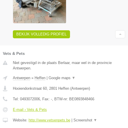
BEKIJK VOLLEDIG PROFIEL
Vets & Pets
Niet gevestigd in de plaats Berlaar, maar wel in de provincie
Antwerpen.
Antwerpen
»
Heffen
|
Google maps
▼
Hooiendonkstraat 60
,
2801
Heffen
(
Antwerpen
)
Tel:
0493072006
, Fax:
-
, BTW-nr:
BE0893848466
E-mail › Vets & Pets
Website:
http://www.vetsenpets.be
|
Screenshot
▼