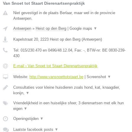
Van Snoet tot Staart Dierenartsenpraktijk
Niet gevestigd in de plaats Berlaar, maar wel in de provincie
Antwerpen.
Antwerpen
»
Heist op den Berg
|
Google maps
▼
Kapelstraat 20
,
2223
Heist op den Berg
(
Antwerpen
)
Tel:
015/230.470 en 0496/48.12.04
, Fax:
-
, BTW-nr:
BE 0830-239-
430
E-mail › Van Snoet tot Staart Dierenartsenpraktijk
Website:
http://www.vansnoettotstaart.be
|
Screenshot
▼
Consultaties voor kleine huisdieren zoals hond, kat, knaagdier,
konijn,
▼
Vriendelijkheid in een huiselijke sfeer, 3 dierenartsen met elk hun
eigen
▼
Openingstijden
▼
Laatste facebook posts
▼